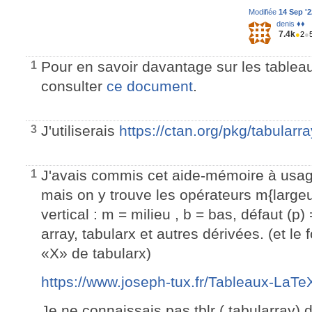
Modifiée
14 Sep '2
denis ♦♦
7.4k
●
2
●
Pour en savoir davantage sur les table
1
consulter
ce document
.
J'utiliserais
https://ctan.org/pkg/tabularra
3
J'avais commis cet aide-mémoire à usag
1
mais on y trouve les opérateurs m{largeu
vertical : m = milieu , b = bas, défaut (p
array, tabularx et autres dérivées. (et l
«X» de tabularx)
https://www.joseph-tux.fr/Tableaux-LaTe
Je ne connaissais pas tblr ( tabularray) d