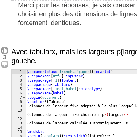
Merci pour les réponses, je vais creuser
choisir en plus des dimensions de ligne
forcément identiques.
Avec tabularx, mais les largeurs p{large
3
gauche.
1
\documentclass
[
french,a4paper
]
{
scrartcl
}
2
\usepackage
[
utf8
]
{
inputenc
}
3
\usepackage
[
T1
]
{
fontenc
}
4
\usepackage
{
tabularx
}
5
\usepackage
[
final,babel
]
{
microtype
}
6
\usepackage
{
babel
}
7
\begin
{
document
}
8
\section
*
{
Tableau
}
9
Colonnes de largeur fixe adaptée à la plus longueli
10
11
Colonnes de largeur fixe choisie : p
\{
largeur
\}
12
13
Colonnes de largeur calculée automatiquement: X
14
15
\medskip
16
\begin
{
tabularx
}
{
\textwidth
}
{
|p
{
3em
}
XcX|
}