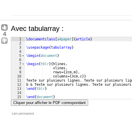
Avec tabularray :
4
1
\documentclass
[
a4paper
]
{
article
}
2
3
\usepackage
{
tabularray
}
4
5
\begin
{
document
}
6
7
\begin
{
tblr
}
{
hlines,
8
 vlines,
9
 rows=
{
2cm,m
}
,
10
 columns=
{
3cm,c
}}
11
Texte sur plusieurs lignes. Texte sur plusieurs lig
12
b & Texte sur plusieurs lignes. Texte sur plusieurs
13
\end
{
tblr
}
14
15
\end
{
document
}
Cliquer pour afficher le PDF correspondant
Lien permanent