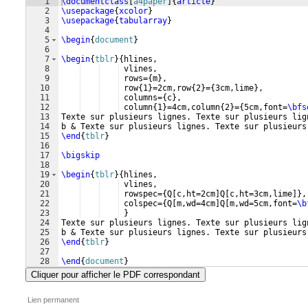
1
\documentclass
[
a4paper
]
{
article
}
2
\usepackage
{
xcolor
}
3
\usepackage
{
tabularray
}
4
5
\begin
{
document
}
6
7
\begin
{
tblr
}
{
hlines,
8
 vlines,
9
 rows=
{
m
}
,
10
 row
{
1
}
=2cm,row
{
2
}
=
{
3cm,lime
}
,
11
 columns=
{
c
}
,
12
 column
{
1
}
=4cm,column
{
2
}
=
{
5cm,font=
\bfs
13
Texte sur plusieurs lignes. Texte sur plusieurs lig
14
b & Texte sur plusieurs lignes. Texte sur plusieurs
15
\end
{
tblr
}
16
17
\bigskip
18
19
\begin
{
tblr
}
{
hlines,
20
 vlines,
21
 rowspec=
{
Q
[
c,ht=2cm
]
Q
[
c,ht=3cm,lime
]}
,
22
 colspec=
{
Q
[
m,wd=4cm
]
Q
[
m,wd=5cm,font=
\b
23
}
24
Texte sur plusieurs lignes. Texte sur plusieurs lig
25
b & Texte sur plusieurs lignes. Texte sur plusieurs
26
\end
{
tblr
}
27
28
\end
{
document
}
Cliquer pour afficher le PDF correspondant
Lien permanent