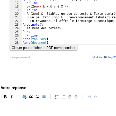
17
\hline
18
  p
\{
2em
\}
 & X & c & X 
\\
19
\hline
20
  A 
(
2em
)
 &  Blabla, un peu de texte & Texte centré
21
  B un peu trop long &  L'environnement tabularx re
22
    En revanche, il offre le formatage automatique 
23
\footnote
{
%
24
  et même des notes!
%
25
}
\\
26
\hline
27
\end
{
tabularx
}
28
\end
{
document
}
Cliquer pour afficher le PDF correspondant
Lien permanent
Modifiée
16 Sep '2
Votre réponse