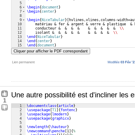
5
6
\begin
{
document
}
7
\begin
{
center
}
8
9
\begin
{
NiceTabular
}
[
hvlines,vlines,columns-width=au
10
    matériau & fer & argent & verre & plastique  & 
11
    conducteur &  &  &  &    &  &  &  &  &  
\\
12
    isolant &  &  &  &  &    &  &  &  &  
\\
13
\end
{
NiceTabular
}
14
\end
{
center
}
15
\end
{
document
}
Cliquer pour afficher le PDF correspondant
Lien permanent
Modifiée
03 Fév '2
Une autre possibilité est d'incliner les e
1
1
\documentclass
{
article
}
2
\usepackage
[
T1
]
{
fontenc
}
3
\usepackage
{
lmodern
}
4
\usepackage
{
graphicx
}
5
6
\newlength
{
\hauteur
}
7
\newcommand\penche
[
1
]
{
%