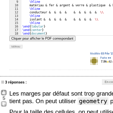
9
\hline
10
    matériau & fer & argent & verre & plastique  & 
11
\hline
12
    conducteur &  &  &  &    &  &  &  &  &  
\\
13
\hline
14
    isolant &  &  &  &  &    &  &  &  &  
\\
15
\hline
16
\end
{
tabular
}
17
\end
{
center
}
18
\end
{
document
}
Cliquer pour afficher le PDF correspondant
tableau
Modifiée
03 Fév '2
Pathe ♦♦
7.9k
●
82
3 réponses :
En co
Les marges par défaut sont trop grande
5
tient pas. On peut utiliser
geometry
p
Pour la taille des cellules, on peut util