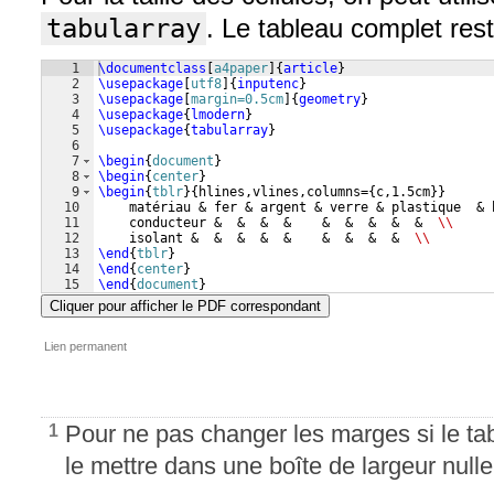
tabularray
. Le tableau complet rest
1
\documentclass
[
a4paper
]
{
article
}
2
\usepackage
[
utf8
]
{
inputenc
}
3
\usepackage
[
margin=0.5cm
]
{
geometry
}
4
\usepackage
{
lmodern
}
5
\usepackage
{
tabularray
}
6
7
\begin
{
document
}
8
\begin
{
center
}
9
\begin
{
tblr
}
{
hlines,vlines,columns=
{
c,1.5cm
}}
10
    matériau & fer & argent & verre & plastique  & 
11
    conducteur &  &  &  &    &  &  &  &  &  
\\
12
    isolant &  &  &  &  &    &  &  &  &  
\\
13
\end
{
tblr
}
14
\end
{
center
}
15
\end
{
document
}
Cliquer pour afficher le PDF correspondant
Lien permanent
Pour ne pas changer les marges si le ta
1
le mettre dans une boîte de largeur nulle