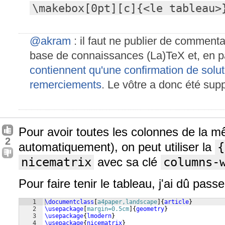
\makebox[0pt][c]{<le tableau>
@akram
: il faut ne publier de commentai
base de connaissances (La)TeX et, en pa
contiennent qu'une confirmation de solu
remerciements
. Le vôtre a donc été sup
Pour avoir toutes les colonnes de la m
2
automatiquement), on peut utiliser la
{
nicematrix
avec sa clé
columns-
Pour faire tenir le tableau, j'ai dû pass
1
\documentclass
[
a4paper,landscape
]
{
article
}
2
\usepackage
[
margin=0.5cm
]
{
geometry
}
3
\usepackage
{
lmodern
}
4
\usepackage
{
nicematrix
}