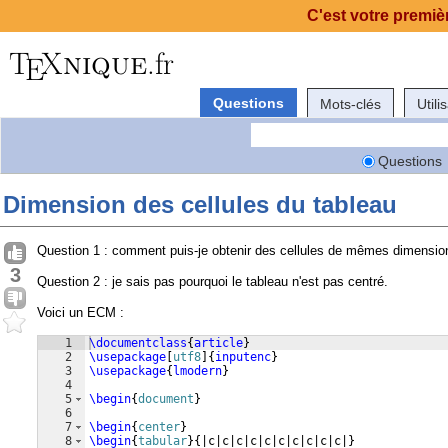
C'est votre premièr
Questions
Mots-clés
Utili
Questions
Dimension des cellules du tableau
Question 1 : comment puis-je obtenir des cellules de mêmes dimensio
3
Question 2 : je sais pas pourquoi le tableau n'est pas centré.
Voici un ECM :
1
\documentclass
{
article
}
2
\usepackage
[
utf8
]
{
inputenc
}
3
\usepackage
{
lmodern
}
4
5
\begin
{
document
}
6
7
\begin
{
center
}
8
\begin
{
tabular
}
{
|c|c|c|c|c|c|c|c|c|c|
}