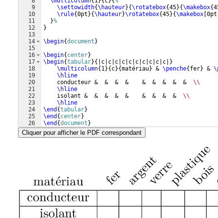
8
\multicolumn
{
1
}
{
c
}
{
%
9
\settowidth
{
\hauteur
}
{
\rotatebox
{
45
}
{
\makebox
{
4
10
\rule
{
0pt
}
{
\hauteur
}
\rotatebox
{
45
}
{
\makebox
[
0pt
11
}
%
12
}
13
14
\begin
{
document
}
15
16
\begin
{
center
}
17
\begin
{
tabular
}
{
|c|c|c|c|c|c|c|c|c|c|
}
18
\multicolumn
{
1
}
{
c
}
{
matériau
}
 & 
\penche
{
fer
}
 & 
\
19
\hline
20
    conducteur &  &  &  &    &  &  &  &  &  
\\
21
\hline
22
    isolant &  &  &  &  &    &  &  &  &  
\\
23
\hline
24
\end
{
tabular
}
25
\end
{
center
}
26
\end
{
document
}
Cliquer pour afficher le PDF correspondant