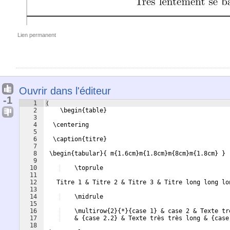
Lien permanent
Ouvrir dans l'éditeur
-1
1
⟨
2
    \begin{table}
3
4
  \centering
5
6
  \caption{titre}
7
8
 \begin{tabular}{ m{1.6cm}m{1.8cm}m{8cm}m{1.8cm} }
9
10
    \toprule
11
12
   Titre 1 & Titre 2 & Titre 3 & Titre long long lo
13
14
    \midrule
15
16
    \multirow{2}{*}{case 1} & case 2 & Texte tr
17
    & {case 2.2} & Texte très très long & {case
18