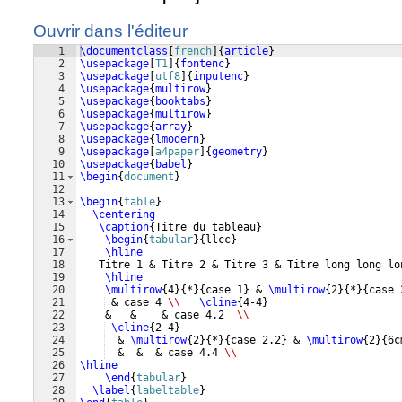
Ouvrir dans l'éditeur
1
\documentclass
[
french
]
{
article
}
2
\usepackage
[
T1
]
{
fontenc
}
3
\usepackage
[
utf8
]
{
inputenc
}
4
\usepackage
{
multirow
}
5
\usepackage
{
booktabs
}
6
\usepackage
{
multirow
}
7
\usepackage
{
array
}
8
\usepackage
{
lmodern
}
9
\usepackage
[
a4paper
]
{
geometry
}
10
\usepackage
{
babel
}
11
\begin
{
document
}
12
13
\begin
{
table
}
14
\centering
15
\caption
{
Titre du tableau
}
16
\begin
{
tabular
}
{
llcc
}
17
\hline
18
   Titre 1 & Titre 2 & Titre 3 & Titre long long lo
19
\hline
20
\multirow
{
4
}
{
*
}
{
case 1
}
 & 
\multirow
{
2
}
{
*
}
{
case 
21
 & case 4 
\\
\cline
{
4-4
}
22
    &   &    & case 4.2  
\\
23
\cline
{
2-4
}
24
  & 
\multirow
{
2
}
{
*
}
{
case 2.2
}
 & 
\multirow
{
2
}
{
6c
25
  &  &  & case 4.4 
\\
26
\hline
27
\end
{
tabular
}
28
\label
{
labeltable
}