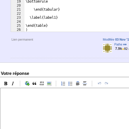
19
\bottomrule
20
21
    \end{tabular}
22
23
  \label{label1}
24
25
\end{table}
26
⟩
Lien permanent
Modifiée
03 Nov '1
Pathe ♦♦
7.9k
●
82
Votre réponse