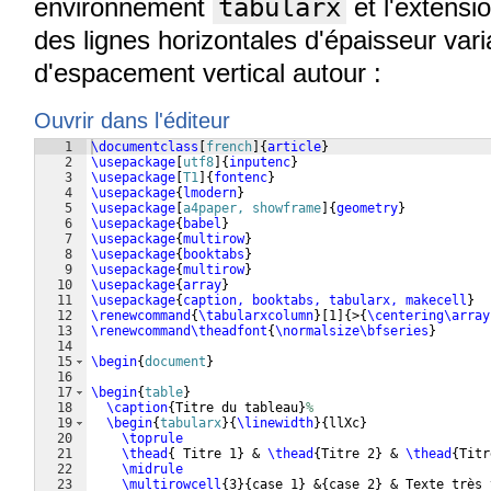
environnement
tabularx
et l'extensi
des lignes horizontales d'épaisseur vari
d'espacement vertical autour :
Ouvrir dans l'éditeur
1
\documentclass
[
french
]
{
article
}
2
\usepackage
[
utf8
]
{
inputenc
}
3
\usepackage
[
T1
]
{
fontenc
}
4
\usepackage
{
lmodern
}
5
\usepackage
[
a4paper, showframe
]
{
geometry
}
6
\usepackage
{
babel
}
7
\usepackage
{
multirow
}
8
\usepackage
{
booktabs
}
9
\usepackage
{
multirow
}
10
\usepackage
{
array
}
11
\usepackage
{
caption, booktabs, tabularx, makecell
}
12
\renewcommand
{
\tabularxcolumn
}
[
1
]
{
>
{
\centering\array
13
\renewcommand\theadfont
{
\normalsize\bfseries
}
14
15
\begin
{
document
}
16
17
\begin
{
table
}
18
\caption
{
Titre du tableau
}
%
19
\begin
{
tabularx
}
{
\linewidth
}
{
llXc
}
20
\toprule
21
\thead
{
 Titre 1
}
 & 
\thead
{
Titre 2
}
 & 
\thead
{
Titr
22
\midrule
23
\multirowcell
{
3
}
{
case 1
}
 &
{
case 2
}
 & Texte très 