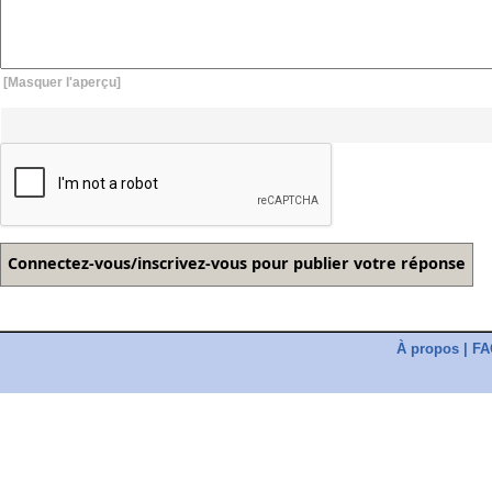
[Masquer l'aperçu]
À propos
|
FA