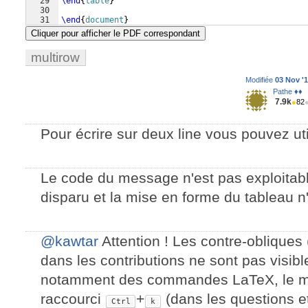
29
\end
{
table
}
30
31
\end
{
document
}
Cliquer pour afficher le PDF correspondant
multirow
Modifiée
03 Nov '1
Pathe ♦♦
7.9k
●
82
Pour écrire sur deux line vous pouvez ut
Le code du message n'est pas exploitabl
disparu et la mise en forme du tableau n
@kawtar
Attention ! Les contre-obliques 
dans les contributions ne sont pas visib
notamment des commandes LaTeX, le mie
raccourci
+
(dans les questions e
Ctrl
k