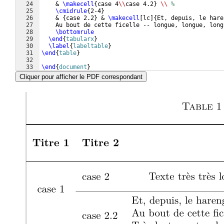
24
    & 
\makecell
{
case 4
\\
case 4.2
}
\\
%
25
\cmidrule
{
2-4
}
26
    & 
{
case 2.2
}
 & 
\makecell
[
lc
]
{
Et, depuis, le hare
27
    Au bout de cette ficelle -- longue, longue, long
28
\bottomrule
29
\end
{
tabularx
}
30
\label
{
labeltable
}
31
\end
{
table
}
32
33
\end
{
document
}
Cliquer pour afficher le PDF correspondant