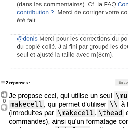
(dans les commentaires). Cf. la FAQ
Com
contribution ?
. Merci de corriger votre co
été fait.
@denis
Merci pour les corrections du po
du copié collé. J'ai fini par groupé les 
seul et ajusté la taille avec m{8cm}.
2 réponses :
En co
Je propose ceci, qui utilise un seul
\mu
0
makecell
, qui permet d'utiliser
\\
à l
(introduites par
\makecell
,
\thead
e
commandes), ainsi qu'un formatage co