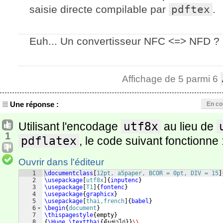
saisie directe compilable par
pdftex
.
Euh... Un convertisseur NFC <=> NFD ? 
Affichage de 5 parmi 6
Une réponse :
En co
Utilisant l'encodage
utf8x
au lieu de
1
pdflatex
, le code suivant fonctionne 
Ouvrir dans l'éditeur
1
\documentclass
[
12pt, a5paper, BCOR = 0pt, DIV = 15
]
2
\usepackage
[
utf8x
]
{
inputenc
}
3
\usepackage
[
T1
]
{
fontenc
}
4
\usepackage
{
graphicx
}
5
\usepackage
[
thai,french
]
{
babel
}
6
\begin
{
document
}
7
\thispagestyle
{
empty
}
8
{
\Huge
\textthai
{
ต้มข่าไก่
}}
\\