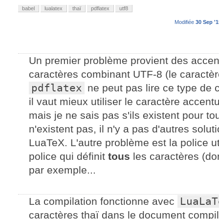
babel
lualatex
thaï
pdflatex
utf8
Modifiée
30 Sep '1
Un premier problème provient des accents
caractères combinant UTF-8 (le caractère
pdflatex
ne peut pas lire ce type de 
il vaut mieux utiliser le caractère accent
mais je ne sais pas s'ils existent pour tou
n'existent pas, il n'y a pas d'autres solu
LuaTeX. L'autre problème est la police uti
police qui définit
tous
les caractères (do
par exemple...
La compilation fonctionne avec
LuaLaT
caractères thaï dans le document compil