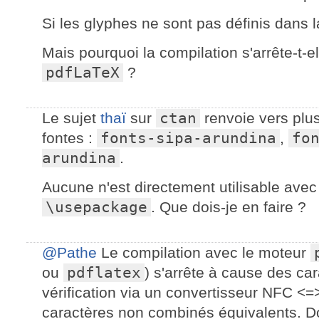
Si les glyphes ne sont pas définis dans l
Mais pourquoi la compilation s'arrête-t-e
pdfLaTeX
?
Le sujet
thaï
sur
ctan
renvoie vers plus
fontes :
fonts-sipa-arun­d­ina
,
fo
arun­d­ina
.
Aucune n'est directement utilisable av
\usepackage
. Que dois-je en faire ?
@Pathe
Le compilation avec le moteur
ou
pdflatex
) s'arrête à cause des ca
vérification via un convertisseur NFC <=>
caractères non combinés équivalents. Do