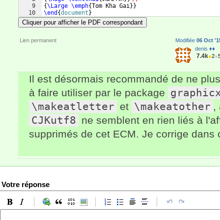
9
{
\Large
\emph
{
Tom Kha Gai
}}
10
\end
{
document
}
Cliquer pour afficher le PDF correspondant
Lien permanent
Modifiée
06 Oct '1
denis ♦♦
7.4k
●
2
●
Il est désormais recommandé de ne plus i
à faire utiliser par le package
graphic
\makeatletter
et
\makeatother
,
CJKutf8
ne semblent en rien liés à l'a
supprimés de cet ECM. Je corrige dans 
Votre réponse