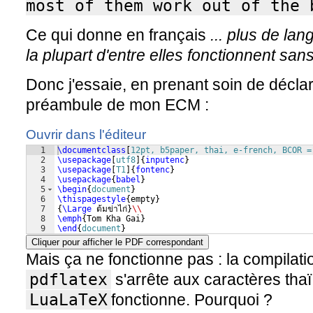
most of them work out of the 
Ce qui donne en français
... plus de lang
la plupart d'entre elles fonctionnent sans
Donc j'essaie, en prenant soin de déclar
préambule de mon ECM :
Ouvrir dans l'éditeur
1
\documentclass
[
12pt, b5paper, thai, e-french, BCOR =
2
\usepackage
[
utf8
]
{
inputenc
}
3
\usepackage
[
T1
]
{
fontenc
}
4
\usepackage
{
babel
}
5
\begin
{
document
}
6
\thispagestyle
{
empty
}
7
{
\Large
 ต้มข่าไก่
}
\\
8
\emph
{
Tom Kha Gai
}
9
\end
{
document
}
Cliquer pour afficher le PDF correspondant
Mais ça ne fonctionne pas : la compilat
pdflatex
s'arrête aux caractères thaï
LuaLaTeX
fonctionne. Pourquoi ?