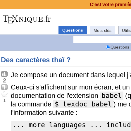
C'est votre premièr
Questions
Mots-clés
Utili
Questions
Des caractères thaï ?
Je compose un document dans lequel j'a
2
Ceux-ci s'affichent sur mon écran, et un
documentation de l'extension
babel
(q
1
la commande
$ texdoc babel
) me 
l'information suivante :
... more languages ... includ