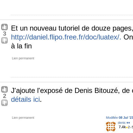
Et un nouveau tutoriel de douze pages, 
3
http://daniel.flipo.free.fr/doc/luatex/.
On 
à la fin
Lien permanent
J'ajoute l'exposé de Denis Bitouzé, de
2
détails ici
.
Lien permanent
Modifiée
08 Jul '2
denis ♦♦
7.4k
●
2
●