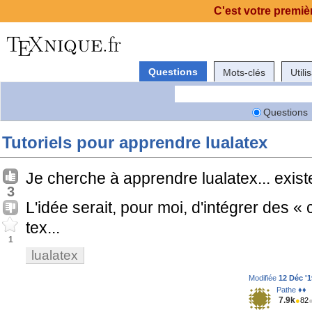
C'est votre premièr
Questions
Mots-clés
Utili
Questions
Tutoriels pour apprendre lualatex
Je cherche à apprendre lualatex... existe-
3
L'idée serait, pour moi, d'intégrer des «
tex...
1
lualatex
Modifiée
12 Déc '1
Pathe ♦♦
7.9k
●
82