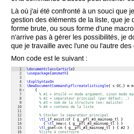
Là où j'ai été confronté à un souci que je
gestion des éléments de la liste, que je
forme brute, ou sous forme d'une macro (
n'arrive pas à gérer les possibilités, je d
que je travaille avec l'une ou l'autre des
Mon code est le suivant :
1
\documentclass
{
article
}
2
\usepackage
{
amsmath
}
3
4
\ExplSyntaxOn
5
\NewDocumentCommand\pflcreatelistsingle
{
 s O
{
,
}
 m m
6
{
7
% #1 = étoilé => mode argument, sinon mode ma
8
% #2 = séparateur principal (par défaut: ,)
9
% #3 = nom de la structure (ex: maliste)
10
% #4 = contenu de la liste
11
12
% Stocker le séparateur principal
13
\tl
_if_exist:cF 
{
 g__pfl_#3_mainsep_tl 
}
14
{
\tl
_new:c 
{
 g__pfl_#3_mainsep_tl 
}
}
15
\tl
_gset:cn 
{
 g__pfl_#3_mainsep_tl 
}
{
 #2 
}
16
%liste à construire