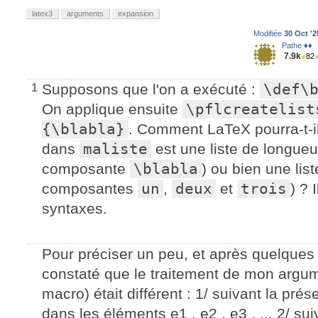
latex3
arguments
expansion
Modifiée
30 Oct '2
Pathe ♦♦
7.9k
●
82
Supposons que l'on a exécuté :
\def\
1
On applique ensuite
\pflcreatelist
{\blabla}
. Comment LaTeX pourra-t-il 
dans
maliste
est une liste de longue
composante
\blabla
) ou bien une li
composantes
un
,
deux
et
trois
) ? 
syntaxes.
Pour préciser un peu, et après quelques 
constaté que le traitement de mon argum
macro) était différent : 1/ suivant la pr
dans les éléments e1 , e2 , e3 , ... 2/ sui