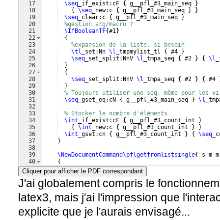
17
\seq
_if_exist:cF 
{
 g__pfl_#3_main_seq 
}
18
{
\seq
_new:c 
{
 g__pfl_#3_main_seq 
}
}
19
\seq
_clear:c 
{
 g__pfl_#3_main_seq 
}
20
%gestion arg/macro ?
21
\IfBooleanTF
{
#1
}
22
{
23
%expansion de la liste, si besoin
24
\tl
_set:Nn 
\l
_tmpmylist_tl 
{
 #4 
}
25
\seq
_set_split:NnV 
\l
_tmpa_seq 
{
 #2 
}
{
\l
_
26
}
27
{
28
\seq
_set_split:NnV 
\l
_tmpa_seq 
{
 #2 
}
{
 #4 
29
}
30
% Toujours utiliser une seq, même pour les vi
31
\seq
_gset_eq:cN 
{
 g__pfl_#3_main_seq 
}
\l
_tmp
32
33
% Stocker le nombre d'éléments
34
\int
_if_exist:cF 
{
 g__pfl_#3_count_int 
}
35
{
\int
_new:c 
{
 g__pfl_#3_count_int 
}
}
36
\int
_gset:cn 
{
 g__pfl_#3_count_int 
}
{
\seq
_c
37
}
38
39
\NewDocumentCommand\pflgetfromlistsingle
{
 s m m
40
{
41
% #2 = nom, #3 = index, #4 = macro
Cliquer pour afficher le PDF correspondant
J'ai globalement compris le fonctionnem
latex3, mais j'ai l'impression que l'inter
explicite que je l'aurais envisagé...