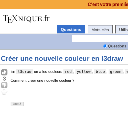
C'est votre premièr
Questions
Mots-clés
Utili
Questions
Créer une nouvelle couleur en l3draw
En
l3draw
on a les couleurs
red
,
yellow
,
blue
,
green
,
3
Comment créer une nouvelle couleur ?
latex3