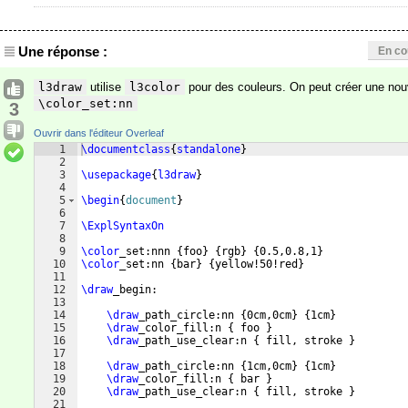
Une réponse :
En co
l3draw
utilise
l3color
pour des couleurs. On peut créer une nou
\color_set:nn
3
Ouvrir dans l'éditeur Overleaf
1
\documentclass
{
standalone
}
2
3
\usepackage
{
l3draw
}
4
5
\begin
{
document
}
6
7
\ExplSyntaxOn
8
9
\color
_set:nnn 
{
foo
}
{
rgb
}
{
0.5,0.8,1
}
10
\color
_set:nn 
{
bar
}
{
yellow!50!red
}
11
12
\draw
_begin:
13
14
\draw
_path_circle:nn 
{
0cm,0cm
}
{
1cm
}
15
\draw
_color_fill:n 
{
 foo 
}
16
\draw
_path_use_clear:n 
{
 fill, stroke 
}
17
18
\draw
_path_circle:nn 
{
1cm,0cm
}
{
1cm
}
19
\draw
_color_fill:n 
{
 bar 
}
20
\draw
_path_use_clear:n 
{
 fill, stroke 
}
21