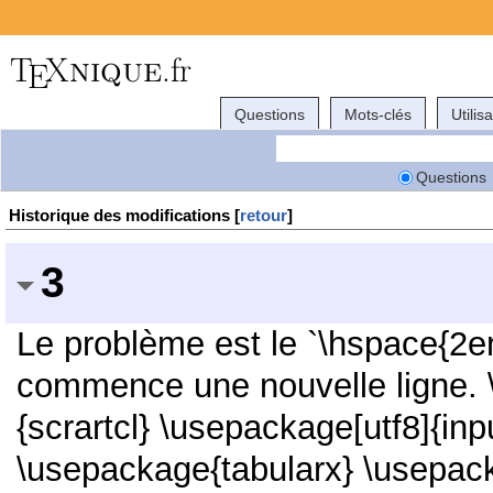
Questions
Mots-clés
Utilis
Questions
Historique des modifications [
retour
]
3
Le problème est le `\hspace{2e
commence une nouvelle ligne. 
{scrartcl} \usepackage[utf8]{in
\usepackage{tabularx} \usepac