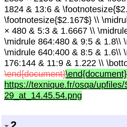
1824 & 13:6 & \footnotesize{$2
\footnotesize{$2.167$} \\ \midr
× 480 & 5:3 & 1.6667 \\ \midru
\midrule 864:480 & 9:5 & 1.8\\ 
\midrule 640:400 & 8:5 & 1.6\\ 
176:144 & 11:9 & 1.222 \\ \bott
\end{document}
\end{document} ![
https://texnique.fr/osqa/upfile
29_at_14.45.54.png
2