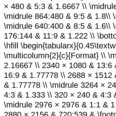
× 480 & 5:3 & 1.6667 \\ \midru
\midrule 864:480 & 9:5 & 1.8\\ 
\midrule 640:400 & 8:5 & 1.6\\ 
176:144 & 11:9 & 1.222 \\ \bot
\hfill \begin{tabularx}{0.45\text
\multicolumn{2}{c}{Format} \\ \
2.16667 \\ 2340 × 1080 & 13:6 
16:9 & 1.77778 \\ 2688 × 1512 
& 1.77778 \\ \midrule 3264 × 2
4:3 & 1.333 \\ 320 × 240 & 4:3 
\midrule 2976 × 2976 & 1:1 & 1 
2880 × 2156 & 720:539 & \footn