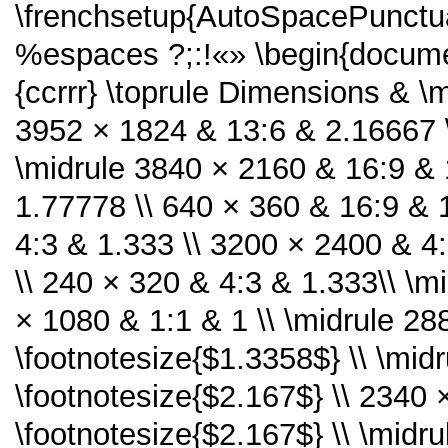
\frenchsetup{AutoSpacePunctua
%espaces ?;:!«» \begin{documen
{ccrrr} \toprule Dimensions & \m
3952 × 1824 & 13:6 & 2.16667 \
\midrule 3840 × 2160 & 16:9 & 
1.77778 \\ 640 × 360 & 16:9 & 
4:3 & 1.333 \\ 3200 × 2400 & 4
\\ 240 × 320 & 4:3 & 1.333\\ \m
× 1080 & 1:1 & 1 \\ \midrule 2
\footnotesize{$1.3358$} \\ \mid
\footnotesize{$2.167$} \\ 2340
\footnotesize{$2.167$} \\ \midr