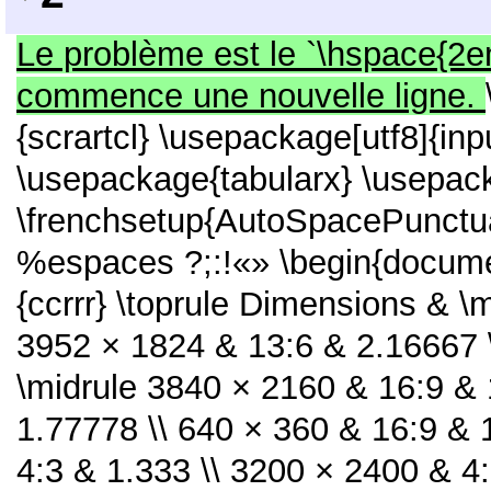
Le problème est le `\hspace{2e
commence une nouvelle ligne.
{scrartcl} \usepackage[utf8]{in
\usepackage{tabularx} \usepac
\frenchsetup{AutoSpacePunctua
%espaces ?;:!«» \begin{documen
{ccrrr} \toprule Dimensions & \m
3952 × 1824 & 13:6 & 2.16667 \
\midrule 3840 × 2160 & 16:9 & 
1.77778 \\ 640 × 360 & 16:9 & 
4:3 & 1.333 \\ 3200 × 2400 & 4