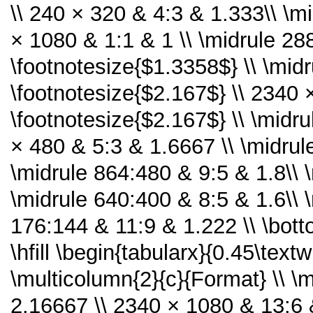
\\ 240 × 320 & 4:3 & 1.333\\ \m
× 1080 & 1:1 & 1 \\ \midrule 2
\footnotesize{$1.3358$} \\ \mid
\footnotesize{$2.167$} \\ 2340
\footnotesize{$2.167$} \\ \midr
× 480 & 5:3 & 1.6667 \\ \midru
\midrule 864:480 & 9:5 & 1.8\\ 
\midrule 640:400 & 8:5 & 1.6\\ 
176:144 & 11:9 & 1.222 \\ \bot
\hfill \begin{tabularx}{0.45\text
\multicolumn{2}{c}{Format} \\ \
2.16667 \\ 2340 × 1080 & 13:6 