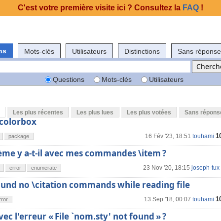
C'est votre première visite ici ? Consultez la
FAQ
!
ns
Mots-clés
Utilisateurs
Distinctions
Sans réponse
Questions
Mots-clés
Utilisateurs
Les plus récentes
Les plus lues
Les plus votées
Sans répons
colorbox
1
16 Fév '23, 18:51
touhami
package
ème y a-t-il avec mes commandes \item ?
23 Nov '20, 18:15
joseph-tux
error
enumerate
found no \citation commands while reading file
1
13 Sep '18, 00:07
touhami
rror
vec l'erreur « File `nom.sty' not found » ?