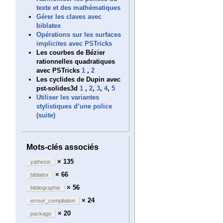
texte et des mathématiques
Gérer les claves avec
biblatex
Opérations sur les surfaces
implicites avec PSTricks
Les courbes de Bézier
rationnelles quadratiques
avec PSTricks
1
,
2
Les cyclides de Dupin avec
pst-solides3d
1
,
2
,
3
,
4
,
5
Utiliser les variantes
stylistiques d’une police
(suite)
Mots-clés associés
× 135
yathesis
× 66
biblatex
× 56
bibliographie
× 24
erreur_compilation
× 20
package