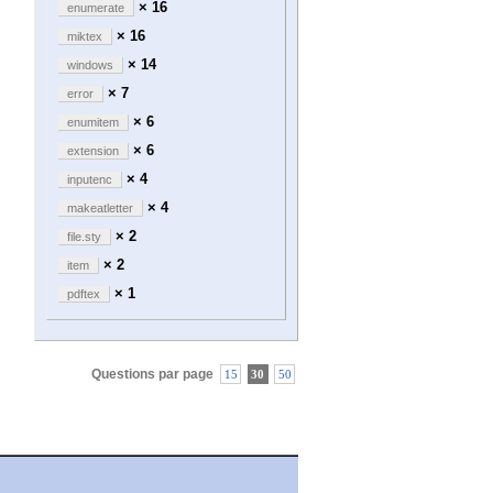
× 16
enumerate
× 16
miktex
× 14
windows
× 7
error
× 6
enumitem
× 6
extension
× 4
inputenc
× 4
makeatletter
× 2
file.sty
× 2
item
× 1
pdftex
Questions par page
15
30
50