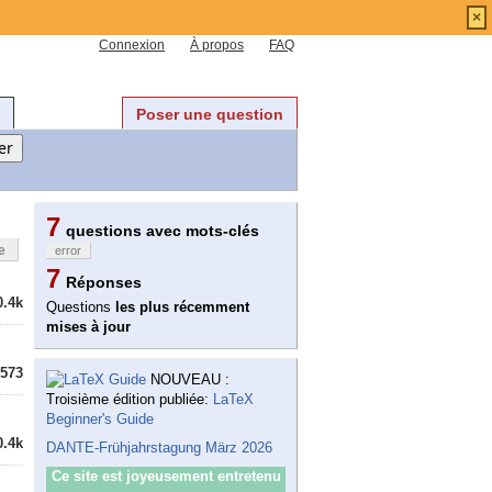
×
Connexion
À propos
FAQ
Poser une question
7
questions avec mots-clés
e
error
7
Réponses
0.4k
Questions
les plus récemment
mises à jour
573
NOUVEAU :
Troisième édition publiée:
LaTeX
Beginner's Guide
0.4k
DANTE-Frühjahrstagung März 2026
Ce site est joyeusement entretenu