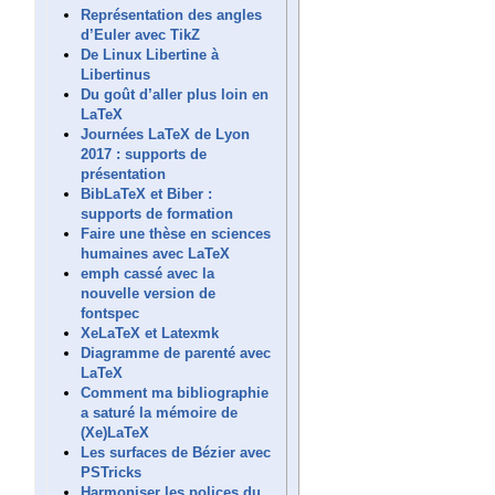
Représentation des angles
d’Euler avec TikZ
De Linux Libertine à
Libertinus
Du goût d’aller plus loin en
LaTeX
Journées LaTeX de Lyon
2017 : supports de
présentation
BibLaTeX et Biber :
supports de formation
Faire une thèse en sciences
humaines avec LaTeX
emph cassé avec la
nouvelle version de
fontspec
XeLaTeX et Latexmk
Diagramme de parenté avec
LaTeX
Comment ma bibliographie
a saturé la mémoire de
(Xe)LaTeX
Les surfaces de Bézier avec
PSTricks
Harmoniser les polices du