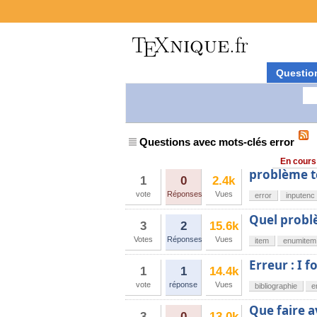
Questio
Questions avec mots-clés error
En cours
problème t
1
0
2.4k
vote
Réponses
Vues
error
inputenc
Quel probl
3
2
15.6k
Votes
Réponses
Vues
item
enumitem
Erreur : I 
1
1
14.4k
vote
réponse
Vues
bibliographie
e
Que faire a
3
0
13.0k