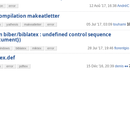
12 Aoû '17, 16:38
AndréC
on
error
compilation makeatletter
1
05 Jul '17, 03:09
touhami
n
yathesis
makeatletter
error
 biber/biblatex : undefined control sequence
cument})
28 Jui '17, 19:46
florentgio
indows
biblatex
miktex
error
ex.def
15 Déc '16, 20:39
denis ♦♦
n
error
pdftex