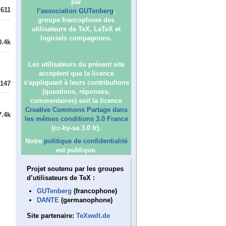
par
611
l’association GUTenberg
,
groupe francophone des
utilisateurs de TeX, LaTeX et
logiciels compagnons.
0.4k
Les utilisateurs du présent site
acceptent que la licence
s'appliquant à leurs contributions
147
(questions, réponses,
commentaires) soit la licence
Creative Commons Partage dans
7.4k
les mêmes conditions 3.0 France
(cc-by-sa 3.0 fr).
Notre
politique de confidentialité
est publique.
Projet soutenu par les groupes
d’utilisateurs de TeX :
GUTenberg
(francophone)
DANTE
(germanophone)
Site partenaire:
TeXwelt.de