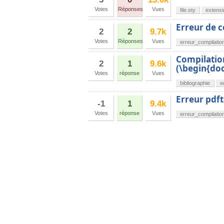
Votes
Réponses
Vues
file.sty
extensi
Erreur de 
2
2
9.7k
Votes
Réponses
Vues
erreur_compilatio
Compilation
2
1
9.6k
(\begin{do
Votes
réponse
Vues
bibliographie
w
Erreur pdft
-1
1
9.4k
Votes
réponse
Vues
erreur_compilatio