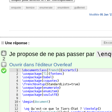
enquote
itemize
enumerate
enumitem
guillemet
Modifiée
05 Jan '2
Une réponse :
En co
Je propose de ne pas passer par
\enq
2
Ouvrir dans l'éditeur Overleaf
1
\documentclass
[
french
]
{
scrartcl
}
2
\usepackage
[
T1
]
{
fontenc
}
3
\usepackage
{
babel
}
4
\usepackage
{
csquotes
}
5
\frenchbsetup
{
StandardLists=true
}
6
\usepackage
{
enumerate
}
7
\usepackage
{
enumitem
}
8
\usepackage
{
soulutf8
}
9
10
\begin
{
document
}
11
12
\og
 Qu'est-ce que le Tiers-État ? 
\textelp
{
}