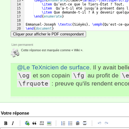
13
\begin
{
enumerate
}
[
label=
\arabic
*
\textsuperscrip
14
\item
 Qu’est-ce que le Tiers-État ? Tout.
15
\item
  Qu’a-t-il été jusqu’à présent dans l
16
\item
 Que demande-t-il ? À y devenir quelqu
17
\end
{
enumerate
}
18
19
Emmanuel-Joseph 
\textsc
{
Siéyès
}
, 
\emph
{
Qu'est-ce-qu
20
\end
{
document
}
Cliquer pour afficher le PDF correspondant
Lien permanent
Cette réponse est marquée comme « Wiki ».
@Le TeXnicien de surface
. Il y avait bel
\og
et son copain
\fg
au profit de
\
\frquote
: preuve qu'ils rendent enc
Votre réponse