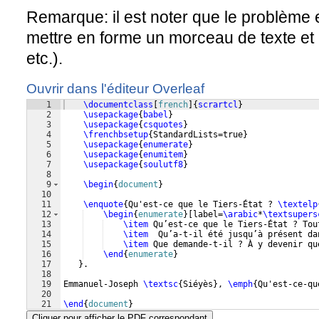
Remarque: il est noter que le problème 
mettre en forme un morceau de texte et un
etc.).
Ouvrir dans l'éditeur Overleaf
1
\documentclass
[
french
]
{
scrartcl
}
2
\usepackage
{
babel
}
3
\usepackage
{
csquotes
}
4
\frenchbsetup
{
StandardLists=true
}
5
\usepackage
{
enumerate
}
6
\usepackage
{
enumitem
}
7
\usepackage
{
soulutf8
}
8
9
\begin
{
document
}
10
11
\enquote
{
Qu'est-ce que le Tiers-État ? 
\textelp
12
\begin
{
enumerate
}
[
label=
\arabic
*
\textsupers
13
\item
 Qu’est-ce que le Tiers-État ? Tou
14
\item
  Qu’a-t-il été jusqu’à présent da
15
\item
 Que demande-t-il ? À y devenir qu
16
\end
{
enumerate
}
17
}
.
18
19
Emmanuel-Joseph 
\textsc
{
Siéyès
}
, 
\emph
{
Qu'est-ce-qu
20
21
\end
{
document
}
Cliquer pour afficher le PDF correspondant