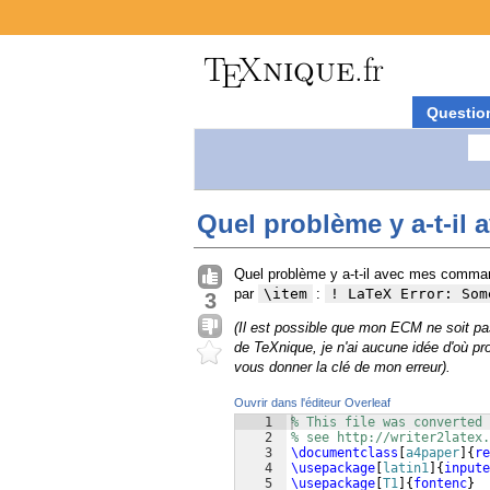
Questio
Quel problème y a-t-il
Quel problème y a-t-il avec mes comm
par
\item
:
! LaTeX Error: Som
3
(Il est possible que mon ECM ne soit pa
de TeXnique, je n'ai aucune idée d'où pro
vous donner la clé de mon erreur).
Ouvrir dans l'éditeur Overleaf
1
% This file was converted 
2
% see http://writer2latex.
3
\documentclass
[
a4paper
]
{
re
4
\usepackage
[
latin1
]
{
inpute
5
\usepackage
[
T1
]
{
fontenc
}