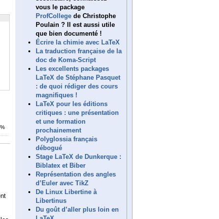
vous le package
ProfCollege
de Christophe
Poulain ? Il est aussi utile
que bien documenté !
Écrire la chimie avec LaTeX
La traduction française de la
doc de Koma-Script
Les excellents packages
LaTeX de Stéphane Pasquet
: de quoi rédiger des cours
magnifiques !
LaTeX pour les éditions
critiques : une présentation
et une formation
7%
prochainement
Polyglossia français
débogué
Stage LaTeX de Dunkerque :
Biblatex et Biber
Représentation des angles
d’Euler avec TikZ
De Linux Libertine à
ent
Libertinus
Du goût d’aller plus loin en
LaTeX