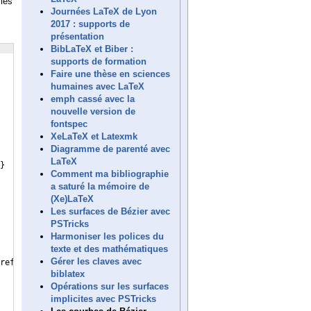
 les
Journées LaTeX de Lyon
2017 : supports de
présentation
BibLaTeX et Biber :
supports de formation
Faire une thèse en sciences
humaines avec LaTeX
emph cassé avec la
nouvelle version de
fontspec
XeLaTeX et Latexmk
Diagramme de parenté avec
LaTeX
}
Comment ma bibliographie
a saturé la mémoire de
(Xe)LaTeX
Les surfaces de Bézier avec
PSTricks
Harmoniser les polices du
texte et des mathématiques
Gérer les claves avec
ref = 
\arabic
*
}
biblatex
Opérations sur les surfaces
implicites avec PSTricks