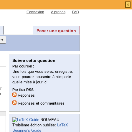
×
Connexion
À propos
FAQ
Poser une question
Suivre cette question
Par courriel :
Une fois que vous serez enregistré,
t
vous pourrez souscrire à n'importe
quelle mise à jour ici
t
Par flux RSS :
e
Réponses
Réponses et commentaires
NOUVEAU :
Troisième édition publiée:
LaTeX
Beginner's Guide