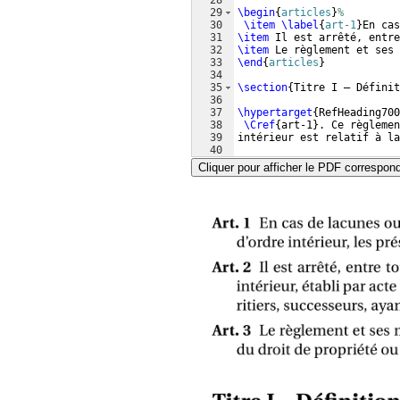
28
29
\begin
{
articles
}
%
30
\item
\label
{
art-1
}
En ca
31
\item
 Il est arrêté, entre
32
\item
 Le règlement et ses 
33
\end
{
articles
}
34
35
\section
{
Titre I – Définit
36
37
\hypertarget
{
RefHeading70
38
\Cref
{
art-1
}
. Ce règlemen
39
intérieur est relatif à la
40
41
\begin
{
articles
}
[
resume
]
Cliquer pour afficher le PDF correspon