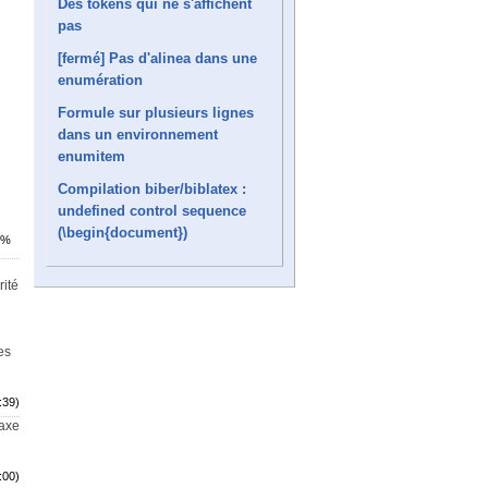
Des tokens qui ne s'affichent
pas
[fermé] Pas d'alinea dans une
enumération
Formule sur plusieurs lignes
dans un environnement
enumitem
Compilation biber/biblatex :
undefined control sequence
(\begin{document})
5%
rité
es
:39)
taxe
:00)