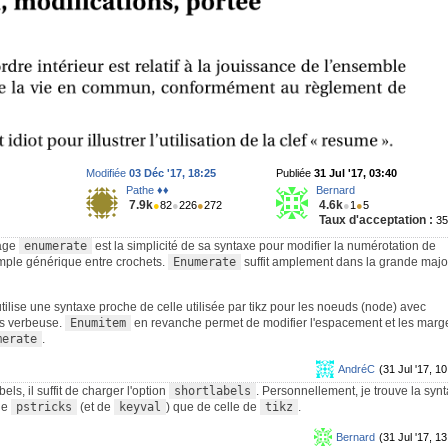
Modifiée
03 Déc '17, 18:25
Publiée
31 Jul '17, 03:40
Pathe ♦♦
Bernard
7.9k
4.6k
●
82
●
226
●
272
●
1
●
5
Taux d'acceptation :
3
kage
enumerate
est la simplicité de sa syntaxe pour modifier la numérotation de
xemple générique entre crochets.
Enumerate
suffit amplement dans la grande majo
utilise une syntaxe proche de celle utilisée par tikz pour les noeuds (node) avec
us verbeuse.
Enumitem
en revanche permet de modifier l'espacement et les marg
merate
.
AndréC
(31 Jul '17, 10
ls, il suffit de charger l'option
shortlabels
. Personnellement, je trouve la syn
de
pstricks
(et de
keyval
) que de celle de
tikz
.
Bernard
(31 Jul '17, 13