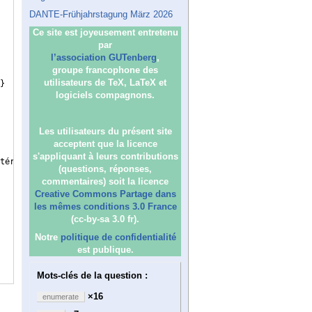
DANTE-Frühjahrstagung März 2026
Ce site est joyeusement entretenu
par
l’association GUTenberg
,
groupe francophone des
utilisateurs de TeX, LaTeX et
}
logiciels compagnons.
Les utilisateurs du présent site
acceptent que la licence
s'appliquant à leurs contributions
térieur, les présentes s'interprètent la lumière de la Charte,
(questions, réponses,
commentaires) soit la licence
Creative Commons Partage dans
les mêmes conditions 3.0 France
(cc-by-sa 3.0 fr).
Notre
politique de confidentialité
est publique.
Mots-clés de la question :
×16
enumerate