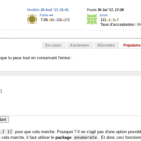
Modifiée
28 Aoû '17, 01:41
Posée
30 Jul '17, 17:28
Pathe ♦♦
ameli
7.9k
111
●
82
●
226
●
272
●
2
●
3
●
7
Taux d'acceptation :
0
En cours
Anciennes
Récentes
Populaire
que tu peux tout en conservant l'erreur :
]
dant
.} 1]
pour que cela marche. Pourquoi ? Il ne s'agit pas d'une option possib
ela marche, il faut utiliser le
package
enumerate
. Et donc ceci fonction