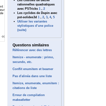
Les courbes de Bézier
rationnelles quadratiques
nt d'ordre intérieur, les présentes s'interprètent à la lumière 
avec PSTricks
1
,
2
eur, établi par acte sous seing privé, obligatoire pour eux et p
Les cyclides de Dupin avec
de propriété ou de jouissance à leurs contractants
pst-solides3d
1
,
2
,
3
,
4
,
5
Utiliser les variantes
stylistiques d’une police
(suite)
 commun, conformément au règlement de copropriété.
Questions similaires
Référencer avec des lettres
Itemize - enumerate : primo,
secundo, etc.
Conflit enumitem et beamer
Pas d'alinéa dans une liste
Itemize, enumerate, enumitem :
citations de liste
Erreur de compilation
makeatletter