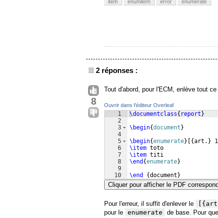
item
enumitem
error
enumerate
2 réponses :
Tout d'abord, pour l'ECM, enlève tout ce 
8
Ouvrir dans l'éditeur Overleaf
1
\documentclass
{
report
}
2
3
\begin
{
document
}
4
5
\begin
{
enumerate
}
[{
art.
}
 1
6
\item
 toto
7
\item
 titi
8
\end
{
enumerate
}
9
10
\end
{
document
}
Cliquer pour afficher le PDF correspon
Pour l'erreur, il suffit d'enlever le
[{art
pour le
enumerate
de base. Pour que c