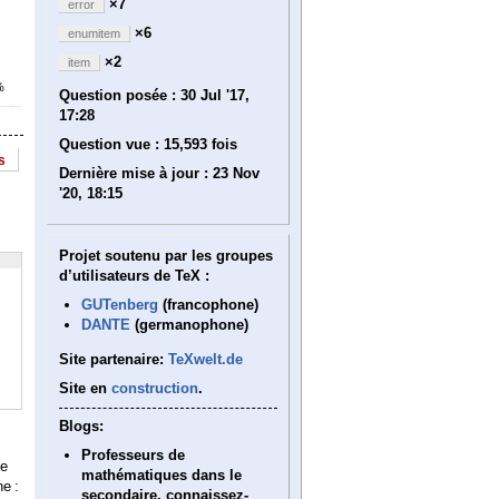
×7
error
×6
enumitem
×2
item
%
Question posée :
30 Jul '17,
17:28
Question vue :
15,593 fois
s
Dernière mise à jour :
23 Nov
'20, 18:15
Projet soutenu par les groupes
d’utilisateurs de TeX :
GUTenberg
(francophone)
DANTE
(germanophone)
Site partenaire:
TeXwelt.de
Site en
construction
.
Blogs:
Professeurs de
le
mathématiques dans le
ne :
secondaire, connaissez-