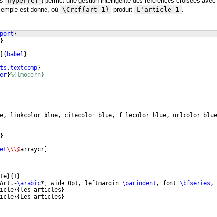
ès
hyperref
) permet une gestion intelligente des références croisées avec
xemple est donné, où
\Cref{art-1}
produit
L'article 1
.
port
}
}
]
{
babel
}
ts,textcomp
}
er
}
%{lmodern}
e, linkcolor=blue, citecolor=blue, filecolor=blue, urlcolor=blue
}
et
\\\@
arraycr
}
te
}
{
1
}
Art.~
\arabic
*, wide=0pt, leftmargin=
\parindent
, font=
\bfseries
, 
icle
}
{
les articles
}
icle
}
{
Les articles
}