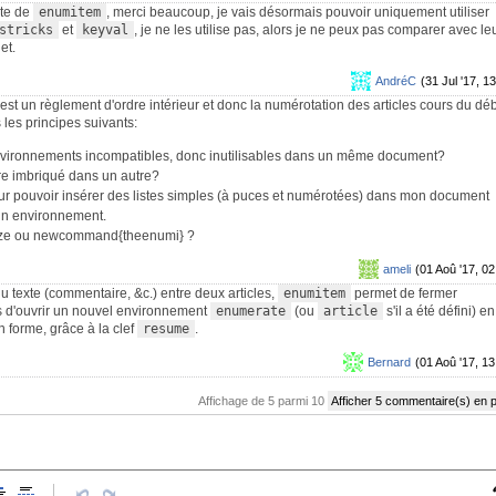
rte de
enumitem
, merci beaucoup, je vais désormais pouvoir uniquement utiliser
stricks
et
keyval
, je ne les utilise pas, alors je ne peux pas comparer avec le
et.
AndréC
(31 Jul '17, 13
 un règlement d'ordre intérieur et donc la numérotation des articles cours du dé
 les principes suivants:
vironnements incompatibles, donc inutilisables dans un même document?
re imbriqué dans un autre?
pour pouvoir insérer des listes simples (à puces et numérotées) dans mon document
un environnement.
mize ou newcommand{theenumi} ?
ameli
(01 Aoû '17, 02
 du texte (commentaire, &c.) entre deux articles,
enumitem
permet de fermer
is d'ouvrir un nouvel environnement
enumerate
(ou
article
s'il a été défini) en
n forme, grâce à la clef
resume
.
Bernard
(01 Aoû '17, 13
Affichage de 5 parmi 10
Afficher 5 commentaire(s) en 