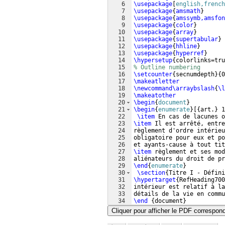
6
\usepackage
[
english,french
7
\usepackage
{
amsmath
}
8
\usepackage
{
amssymb,amsfon
9
\usepackage
{
color
}
10
\usepackage
{
array
}
11
\usepackage
{
supertabular
}
12
\usepackage
{
hhline
}
13
\usepackage
{
hyperref
}
14
\hypersetup
{
colorlinks=tru
15
% Outline numbering
16
\setcounter
{
secnumdepth
}
{
0
17
\makeatletter
18
\newcommand\arraybslash
{
\l
19
\makeatother
20
\begin
{
document
}
21
\begin
{
enumerate
}
[{
art.
}
 1
22
\item
 En cas de lacunes o
23
\item
 Il est arrêté, entre
24
règlement d'ordre intérieu
25
obligatoire pour eux et po
26
et ayants-cause à tout tit
27
\item
 règlement et ses mod
28
aliénateurs du droit de pr
29
\end
{
enumerate
}
30
\section
{
Titre I - Défini
31
\hypertarget
{
RefHeading70
32
intérieur est relatif à la
33
détails de la vie en commu
34
\end
{
document
}
Cliquer pour afficher le PDF correspon