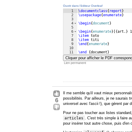
Ouvrir dans l'éditeur Overleaf
1
\documentclass
{
report
}
2
\usepackage
{
enumerate
}
3
4
\begin
{
document
}
5
6
\begin
{
enumerate
}
[{
art.
}
 1
7
\item
 toto
8
\item
 titi
9
\end
{
enumerate
}
10
11
\end
{
document
}
Cliquer pour afficher le PDF correspon
Lien permanent
Il me semble qu'il vaut mieux personnali
possibilités. Par ailleurs, je ne saurais
6
universel avec l'ascii !), que gèrent par
Pour ne pas toucher aux listes standard,
articles
. C'est très simple à faire 
pour insérer tout autre chose, puis d'en 