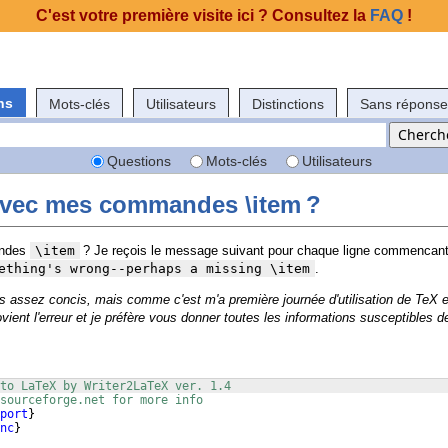
C'est votre première visite ici ? Consultez la
FAQ
!
ns
Mots-clés
Utilisateurs
Distinctions
Sans réponse
Questions
Mots-clés
Utilisateurs
 avec mes commandes \item ?
andes
\item
? Je reçois le message suivant pour chaque ligne commencan
ething's wrong--perhaps a missing \item
.
s assez concis, mais comme c'est m'a première journée d'utilisation de TeX e
vient l'erreur et je préfère vous donner toutes les informations susceptibles d
to LaTeX by Writer2LaTeX ver. 1.4
sourceforge.net for more info
port
}
nc
}