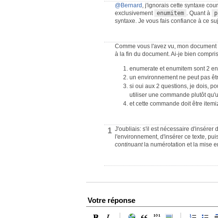
@Bernard
, j'ignorais cette syntaxe cou
exclusivement
enumitem
. Quant à
p
syntaxe. Je vous fais confiance à ce suj
Comme vous l'avez vu, mon document est
à la fin du document. Ai-je bien compris
enumerate et enumitem sont 2 en
un environnement ne peut pas êt
si oui aux 2 questions, je dois, 
utiliser une commande plutôt qu'
et cette commande doit être ite
J'oubliais: s'il est nécessaire d'insérer
1
l'environnement, d'insérer ce texte, pu
continuant
la numérotation et la mise e
Votre réponse