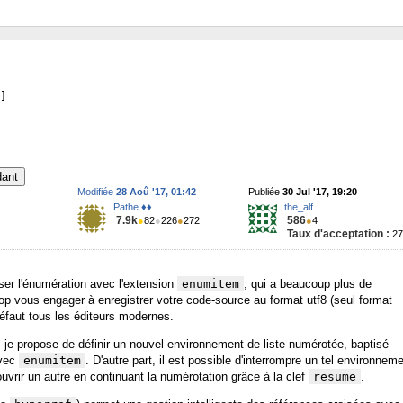
]
dant
Modifiée
28 Aoû '17, 01:42
Publiée
30 Jul '17, 19:20
Pathe ♦♦
the_alf
7.9k
586
●
82
●
226
●
272
●
4
Taux d'acceptation :
2
ser l'énumération avec l'extension
enumitem
, qui a beaucoup plus de
 trop vous engager à enregistrer votre code-source au format utf8 (seul format
 défaut tous les éditeurs modernes.
 je propose de définir un nouvel environnement de liste numérotée, baptisé
avec
enumitem
. D'autre part, il est possible d'interrompre un tel environnem
ouvrir un autre en continuant la numérotation grâce à la clef
resume
.