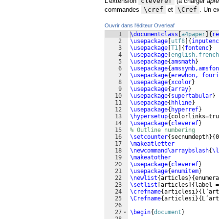
L'extension
cleveref
(à charger
apr
commandes
\cref
et
\Cref
. Un e
Ouvrir dans l'éditeur Overleaf
1
\documentclass
[
a4paper
]
{
re
2
\usepackage
[
utf8
]
{
inputenc
3
\usepackage
[
T1
]
{
fontenc
}
4
\usepackage
[
english,french
5
\usepackage
{
amsmath
}
6
\usepackage
{
amssymb,amsfon
7
\usepackage
{
erewhon, fouri
8
\usepackage
{
xcolor
}
9
\usepackage
{
array
}
10
\usepackage
{
supertabular
}
11
\usepackage
{
hhline
}
12
\usepackage
{
hyperref
}
13
\hypersetup
{
colorlinks=tru
14
\usepackage
{
cleveref
}
15
% Outline numbering
16
\setcounter
{
secnumdepth
}
{
0
17
\makeatletter
18
\newcommand\arraybslash
{
\l
19
\makeatother
20
\usepackage
{
cleveref
}
21
\usepackage
{
enumitem
}
22
\newlist
{
articles
}
{
enumera
23
\setlist
[
articles
]
{
label =
24
\crefname
{
articlesi
}
{
l’art
25
\Crefname
{
articlesi
}
{
L’art
26
27
\begin
{
document
}