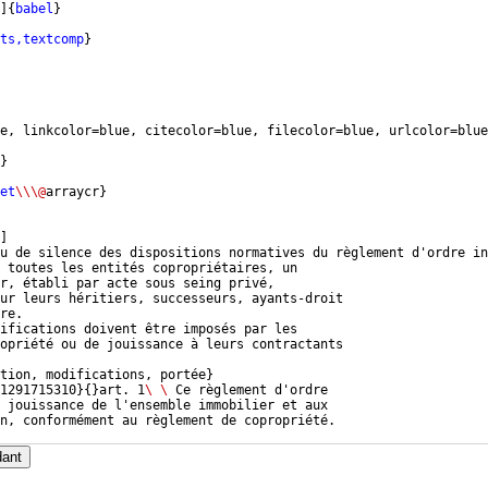
]
{
babel
}
ts,textcomp
}
e, linkcolor=blue, citecolor=blue, filecolor=blue, urlcolor=blue
}
et
\\\@
arraycr
}
]
u de silence des dispositions normatives du règlement d'ordre in
 toutes les entités copropriétaires, un
r, établi par acte sous seing privé,
ur leurs héritiers, successeurs, ayants-droit
re.
ifications doivent être imposés par les
opriété ou de jouissance à leurs contractants
tion, modifications, portée
}
01291715310
}
{
}
art. 1
\ \ 
Ce règlement d'ordre
 jouissance de l'ensemble immobilier et aux
n, conformément au règlement de copropriété.
dant