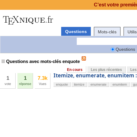
C'est votre premièr
Questions
Mots-clés
Utili
Questions
Questions avec mots-clés enquote
En cours
Les plus récentes
Les
Itemize, enumerate, enumitem : c
1
1
7.3k
vote
réponse
Vues
enquote
itemize
enumerate
enumitem
gu