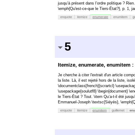
jusqu’à présent dans l’ordre politique ? Ri
\emph{Qu'est-ce-que le Tiers-État?}, p. 1, 
enquote
itemize
enumerate
enumitem
g
5
Itemize, enumerate, enumitem : c
Je cherche à citer l'extrait d'un article comp
la liste. Là, il est rejeté hors de la liste, 
\documentclass[french]{scrartcl}
\usepackag
\usepackage{soulutf8}
\begin{document}
\en
le Tiers-État ? Tout.
\item Qu’a-t-il été jusq
Emmanuel-Joseph \textsc{Siéyès}, \emph{Qu'
enquote
itemize
enumitem
guillemet
enu