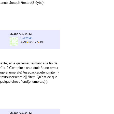
manuel-Joseph \textsc{Siéyès},
05 Jan '21, 14:43
fred02840
4.2k
●
62
●
177
●
196
texte, et le guillemet fermant à la fin de
 » ? C'est pire : on a droit à une erreur.
age{enumerate}
\usepackage{enumitem}
\textsuperscript{o}]
\item Qu’est-ce que
 quelque chose
\end{enumerate}
}.
05 Jan '21, 14:42