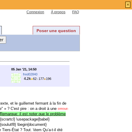
×
Connexion
À propos
FAQ
Poser une question
05 Jan '21, 14:50
fred02840
4.2k
●
62
●
177
●
196
texte, et le guillemet fermant à la fin de
e" » ? C'est pire : on a droit à une
erreur.
e. Remarque: il est noter que le problème
{scrartcl} \usepackage{babel}
soulutf8} \begin{document}
Tiers-État ? Tout. \item Qu’a-t-il été