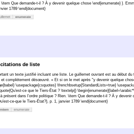
en. \item Que demande-t-il ? À y devenir quelque chose \end{enumerate} }. Em
janvier 1789 \end{document}
uillemet
enumerate
itations de liste
ortant un texte justifié incluant une liste. Le guillemet ouvrant est au début du 
isolé et complètement désœuvré. « Et si on le met après "y devenir quelque chose"
e{babel}
\usepackage{csquotes}
\frenchbsetup{StandardLists=true}
\usepack
quote{Qu'est-ce que le Tiers-État ? \textelp{}
\begin{enumerate}[label=\arabic*
u’à présent dans l’ordre politique ? Rien.
\item Que demande-t-il ? À y devenir
est-ce-que le Tiers-État?}, p. 1, janvier 1789 \end{document}
mitem
enumerate