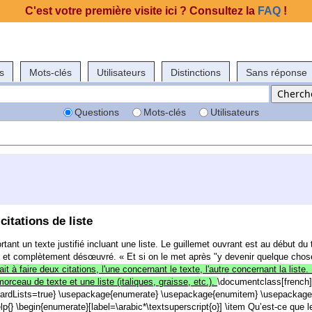
C'est votre première visite ici ? Consultez la
FAQ
!
s
Mots-clés
Utilisateurs
Distinctions
Sans réponse
Questions
Mots-clés
Utilisateurs
itations de liste
ortant un texte justifié incluant une liste. Le guillemet ouvrant est au début du 
 isolé et complètement désœuvré. « Et si on le met après "y devenir quelque chos
it à faire deux citations, l'une concernant le texte, l'autre concernant la list
rceau de texte et une liste (italiques, graisse, etc.).
\documentclass[french]
ardLists=true} \usepackage{enumerate} \usepackage{enumitem} \usepackage{
lp{} \begin{enumerate}[label=\arabic*\textsuperscript{o}] \item Qu’est-ce que le 