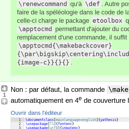
\renewcommand
\def
qu'à
. Autre pos
faire de la spéléologie dans le code de 
etoolbox
celle-ci charge le package
q
\apptocmd
permettant d'ajouter du cod
remplacement d'une commande, il suffit 
\apptocmd{\makebackcover}
{\par\bigskip\centering\inclu
{image-c}}{}{}
.
Non : par défaut, la commande
\make
1
e
automatiquement en 4
de couverture 
Ouvrir dans l'éditeur
1
\documentclass
[
mainlanguage=english
]
{
yathesis
}
2
\usepackage
[
T1
]
{
fontenc
}
3
\usepackage
[
utf8
]
{
inputenc
}