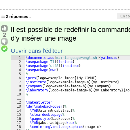
2 réponses :
En co
Il est possible de redéfinir la comman
2
d'y insérer une image
Ouvrir dans l'éditeur
1
\documentclass
[
mainlanguage=english
]
{
yathesis
}
2
\usepackage
[
T1
]
{
fontenc
}
3
\usepackage
[
utf8
]
{
inputenc
}
4
\usepackage
{
mwe
}
5
%
6
\pres
[
logo=example-image
]
{
My COMUE
}
7
\institute
[
logo=example-image-a
]
{
My Institute
}
8
\company
[
logo=example-image-b
]
{
My Company
}
9
\laboratory
[
logo=example-image-b
]
{
My Laboratory
}
{
Ad
10
%
11
12
\makeatletter
13
\def\makebackcover
{
%
14
\YAD
@alarm@noabstract
%
15
\cleardoublepage
%
16
\pagestyle
{
backcover
}
%
17
\YAD
@abstract@page
\par
%
18
\centering\includegraphics
{
image-c
}