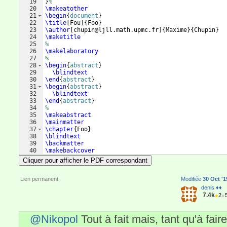
19
}
%
20
\makeatother
21
\begin
{
document
}
22
\title
[
Fou
]
{
Foo
}
23
\author
[
chupin@ljll.math.upmc.fr
]
{
Maxime
}
{
Chupin
}
24
\maketitle
25
%
26
\makelaboratory
27
%
28
\begin
{
abstract
}
29
\blindtext
30
\end
{
abstract
}
31
\begin
{
abstract
}
32
\blindtext
33
\end
{
abstract
}
34
%
35
\makeabstract
36
\mainmatter
37
\chapter
{
Foo
}
38
\blindtext
39
\backmatter
40
\makebackcover
41
\end
{
document
}
Cliquer pour afficher le PDF correspondant
Lien permanent
Modifiée
30 Oct '1
denis ♦♦
7.4k
●
2
●
@Nikopol
Tout à fait mais, tant qu'à fair