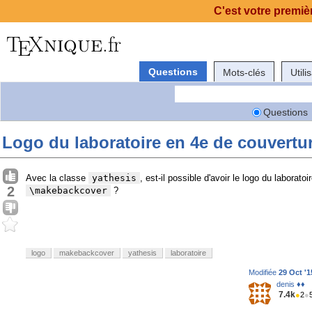
C'est votre premièr
Questions
Mots-clés
Utili
Questions
Logo du laboratoire en 4e de couvertur
Avec la classe
yathesis
, est-il possible d'avoir le logo du laboratoi
2
\makebackcover
?
logo
makebackcover
yathesis
laboratoire
Modifiée
29 Oct '1
denis ♦♦
7.4k
●
2
●