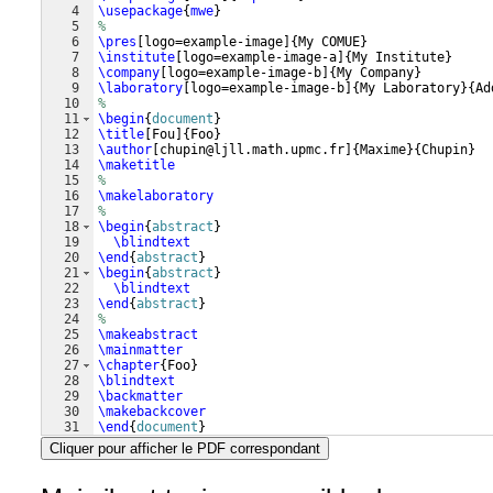
4
\usepackage
{
mwe
}
5
%
6
\pres
[
logo=example-image
]
{
My COMUE
}
7
\institute
[
logo=example-image-a
]
{
My Institute
}
8
\company
[
logo=example-image-b
]
{
My Company
}
9
\laboratory
[
logo=example-image-b
]
{
My Laboratory
}
{
Ad
10
%
11
\begin
{
document
}
12
\title
[
Fou
]
{
Foo
}
13
\author
[
chupin@ljll.math.upmc.fr
]
{
Maxime
}
{
Chupin
}
14
\maketitle
15
%
16
\makelaboratory
17
%
18
\begin
{
abstract
}
19
\blindtext
20
\end
{
abstract
}
21
\begin
{
abstract
}
22
\blindtext
23
\end
{
abstract
}
24
%
25
\makeabstract
26
\mainmatter
27
\chapter
{
Foo
}
28
\blindtext
29
\backmatter
30
\makebackcover
31
\end
{
document
}
Cliquer pour afficher le PDF correspondant