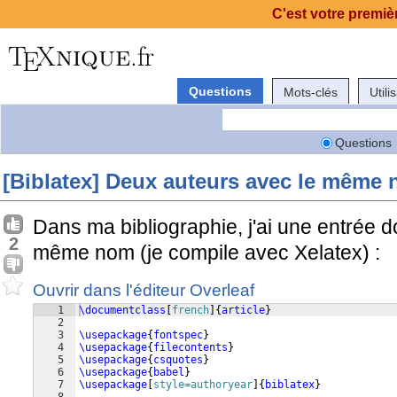
C'est votre premièr
Questions
Mots-clés
Utili
Questions
[Biblatex] Deux auteurs avec le même
Dans ma bibliographie, j'ai une entrée d
2
même nom (je compile avec Xelatex) :
Ouvrir dans l'éditeur Overleaf
1
\documentclass
[
french
]
{
article
}
2
3
\usepackage
{
fontspec
}
4
\usepackage
{
filecontents
}
5
\usepackage
{
csquotes
}
6
\usepackage
{
babel
}
7
\usepackage
[
style=authoryear
]
{
biblatex
}