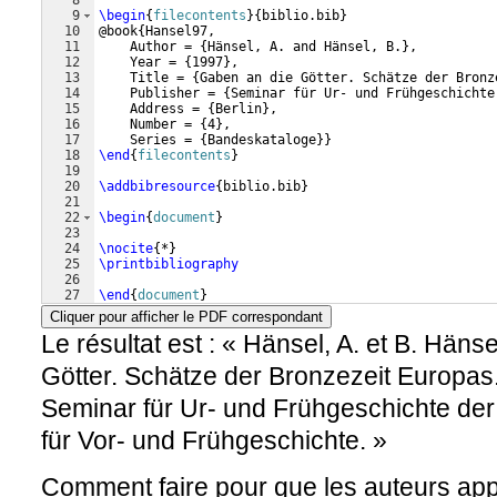
8
9
\begin
{
filecontents
}
{
biblio.bib
}
10
@book
{
Hansel97,
11
    Author = 
{
Hänsel, A. and Hänsel, B.
}
,
12
    Year = 
{
1997
}
,
13
    Title = 
{
Gaben an die Götter. Schätze der Bronz
14
    Publisher = 
{
Seminar für Ur- und Frühgeschichte
15
    Address = 
{
Berlin
}
,
16
    Number = 
{
4
}
,
17
    Series = 
{
Bandeskataloge
}}
18
\end
{
filecontents
}
19
20
\addbibresource
{
biblio.bib
}
21
22
\begin
{
document
}
23
24
\nocite
{
*
}
25
\printbibliography
26
27
\end
{
document
}
Cliquer pour afficher le PDF correspondant
Le résultat est : « Hänsel, A. et B. Hän
Götter. Schätze der Bronzezeit Europas
Seminar für Ur- und Frühgeschichte der
für Vor- und Frühgeschichte. »
Comment faire pour que les auteurs ap