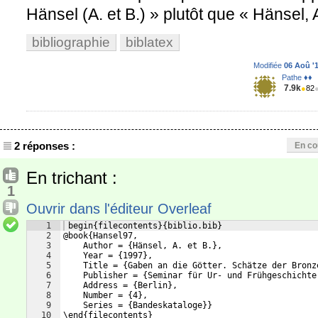
Hänsel (A. et B.) » plutôt que « Hänsel, 
bibliographie
biblatex
Modifiée
06 Aoû '1
Pathe ♦♦
7.9k
●
82
2 réponses :
En co
En trichant :
1
Ouvrir dans l'éditeur Overleaf
1
 begin{filecontents}{biblio.bib}
2
@book{Hansel97,
3
    Author = {Hänsel, A. et B.},
4
    Year = {1997},
5
    Title = {Gaben an die Götter. Schätze der Bronz
6
    Publisher = {Seminar für Ur- und Frühgeschichte
7
    Address = {Berlin},
8
    Number = {4},
9
    Series = {Bandeskataloge}}
10
\end{filecontents}