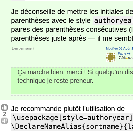
Je déconseille de mettre les initiales 
parenthèses avec le style
authoryea
paires des parenthèses consécutives (l
parenthèses juste après — il me sembl
Lien permanent
Modifiée
06 Aoû '1
Pathe ♦♦
7.9k
●
82
Ça marche bien, merci ! Si quelqu'un dis
technique je reste preneur.
Je recommande plutôt l'utilisation de
2
\usepackage[style=authoryear]
\DeclareNameAlias{sortname}{l