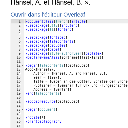
Hänsel, A. et Hänsel, B. ».
Ouvrir dans l'éditeur Overleaf
1
\documentclass
[
french
]
{
article
}
2
\usepackage
[
utf8
]
{
inputenc
}
3
\usepackage
[
T1
]
{
fontenc
}
4
5
\usepackage
{
fontspec
}
6
\usepackage
{
filecontents
}
7
\usepackage
{
csquotes
}
8
\usepackage
{
babel
}
9
\usepackage
[
style=authoryear
]
{
biblatex
}
10
\DeclareNameAlias
{
sortname
}
{
last-first
}
11
12
\begin
{
filecontents
}
{
biblio.bib
}
13
@book
{
Hansel97,
14
    Author = 
{
Hänsel, A. and Hänsel, B.
}
,
15
    Year = 
{
1997
}
,
16
    Title = 
{
Gaben an die Götter. Schätze der Bronz
17
    Publisher = 
{
Seminar für Ur- und Frühgeschichte
18
    Address = 
{
Berlin
}}
19
\end
{
filecontents
}
20
21
\addbibresource
{
biblio.bib
}
22
23
\begin
{
document
}
24
25
\nocite
{
*
}
26
\printbibliography
27