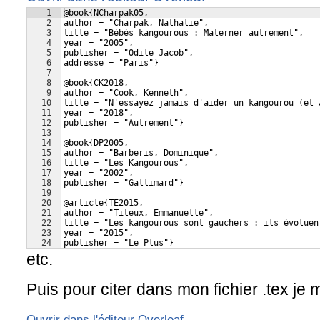
1
@book{NCharpak05,
2
author = "Charpak, Nathalie",
3
title = "Bébés kangourous : Materner autrement",
4
year = "2005", 
5
publisher = "Odile Jacob", 
6
addresse = "Paris"}
7
8
@book{CK2018,
9
author = "Cook, Kenneth",
10
title = "N'essayez jamais d'aider un kangourou (et 
11
year = "2018", 
12
publisher = "Autrement"}
13
14
@book{DP2005, 
15
author = "Barberis, Dominique", 
16
title = "Les Kangourous", 
17
year = "2002", 
18
publisher = "Gallimard"}
19
20
@article{TE2015,
21
author = "Titeux, Emmanuelle",
22
title = "Les kangourous sont gauchers : ils évoluen
23
year = "2015", 
24
publisher = "Le Plus"}
etc.
Puis pour citer dans mon fichier .tex je 
Ouvrir dans l'éditeur Overleaf