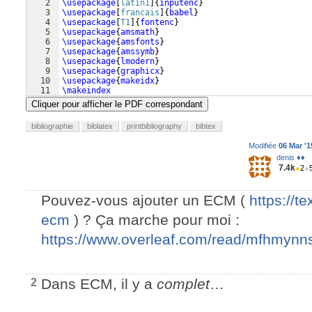
2
\usepackage
[
latin1
]
{
inputenc
}
3
\usepackage
[
francais
]
{
babel
}
4
\usepackage
[
T1
]
{
fontenc
}
5
\usepackage
{
amsmath
}
6
\usepackage
{
amsfonts
}
7
\usepackage
{
amssymb
}
8
\usepackage
{
lmodern
}
9
\usepackage
{
graphicx
}
10
\usepackage
{
makeidx
}
11
\makeindex
Cliquer pour afficher le PDF correspondant
bibliographie
biblatex
printbibliography
bibtex
Modifiée
06 Mar '1
denis ♦♦
7.4k
●
2
●
Pouvez-vous ajouter un ECM (
https://t
ecm
) ? Ça marche pour moi :
https://www.overleaf.com/read/mfhmynn
Dans ECM, il y a
complet
…
2