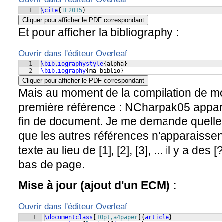
1
\cite
{
TE2015
}
Cliquer pour afficher le PDF correspondant
Et pour afficher la bibliography :
Ouvrir dans l'éditeur Overleaf
1
\bibliographystyle
{
alpha
}
2
\bibliography
{
ma_biblio
}
Cliquer pour afficher le PDF correspondant
Mais au moment de la compilation de mo
première référence : NCharpak05 appara
fin de document. Je me demande quelle 
que les autres références n'apparaisse
texte au lieu de [1], [2], [3], ... il y a de
bas de page.
Mise à jour (ajout d'un ECM) :
Ouvrir dans l'éditeur Overleaf
1
\documentclass
[
10pt,a4paper
]
{
article
}