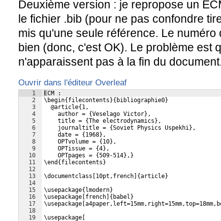
Deuxième version : je repropose un ECM 
le fichier .bib (pour ne pas confondre tiret
mis qu'une seule référence. Le numéro d
bien (donc, c'est OK). Le problème est 
n'apparaissent pas à la fin du document
Ouvrir dans l'éditeur Overleaf
1
ECM :
2
\begin{filecontents}{bibliographie0}
3
  @article{1,
4
    author = {Veselago Victor},
5
    title = {The electrodynamics},
6
    journaltitle = {Soviet Physics Uspekhi},
7
    date = {1968},
8
    OPTvolume = {10},
9
    OPTissue = {4},
10
    OPTpages = {509-514},}  
11
\end{filecontents}
12
13
\documentclass[10pt,french]{article}
14
15
\usepackage{lmodern}
16
\usepackage[french]{babel}
17
\usepackage[a4paper,left=15mm,right=15mm,top=18mm,b
18
19
\usepackage[