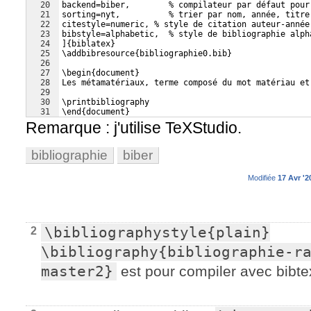
20
backend=biber,        % compilateur par défaut pour
21
sorting=nyt,          % trier par nom, année, titre
22
citestyle=numeric, % style de citation auteur-année
23
bibstyle=alphabetic,  % style de bibliographie alph
24
]{biblatex}
25
\addbibresource{bibliographie0.bib}
26
27
\begin{document}
28
Les métamatériaux, terme composé du mot matériau et
29
30
\printbibliography
31
\end{document}
Remarque : j'utilise TeXStudio.
bibliographie
biber
Modifiée
17 Avr '2
\bibliographystyle{plain}

2
\bibliography{bibliographie-r
master2}
est pour compiler avec bibtex