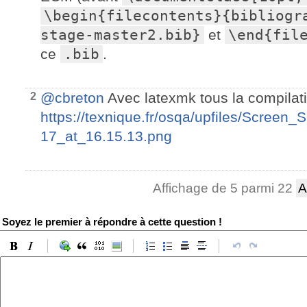
\begin{filecontents}{bibliogr
stage-master2.bib}
et
\end{fil
ce
.bib
.
@cbreton
Avec latexmk tous la compilat
2
https://texnique.fr/osqa/upfiles/Screen
17_at_16.15.13.png
Affichage de 5 parmi 22
A
Soyez le premier à répondre à cette question !