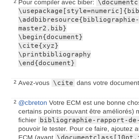
Pour compiler avec biber:
\documentc
2
\usepackage[style=numeric]{bib
\addbibresource{bibliographie
master2.bib}

\begin{document}

\cite{xyz}

\printbibliography

\end{document}
Avez-vous
\cite
dans votre documen
2
@cbreton
Votre ECM est une bonne chose
2
certains points pouvant être améliorés) 
fichier
bibliographie-rapport-de
pouvoir le tester. Pour ce faire, ajoutez
ECM (avant
\documentclass[10pt,