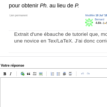
pour obtenir
Ph.
au lieu de
P.
Lien permanent
Modifiée
18 Jul '1
Bernard
4.6k
●
1
●
Extrait d'une ébauche de tutoriel que, mo
une novice en Tex/LaTeX. J'ai donc corri
Votre réponse