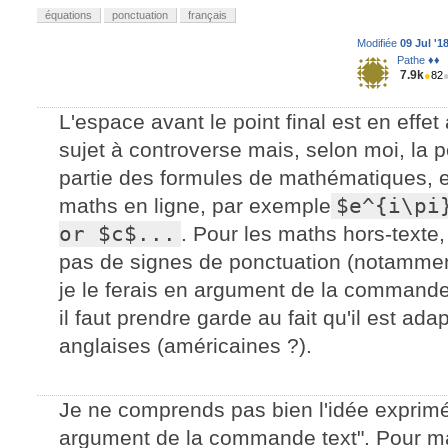
équations
ponctuation
français
Modifiée
09 Jul '1
Pathe ♦♦
7.9k
●
82
L'espace avant le point final est en effet 
sujet à controverse mais, selon moi, la p
partie des formules de mathématiques, e
maths en ligne, par exemple
$e^{i\pi
or $c$...
. Pour les maths hors-texte
pas de signes de ponctuation (notamment 
je le ferais en argument de la command
il faut prendre garde au fait qu'il est a
anglaises (américaines ?).
Je ne comprends pas bien l'idée exprimée
argument de la commande text". Pour ma