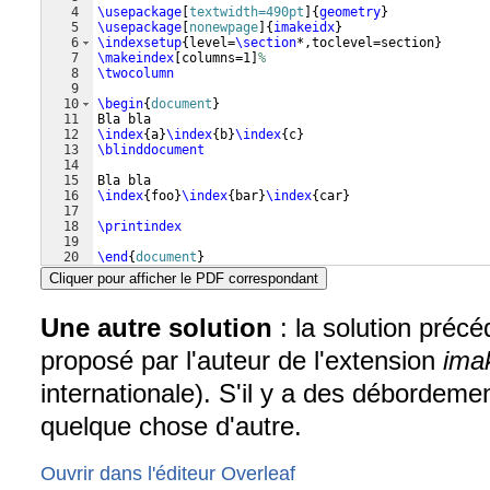
4
\usepackage
[
textwidth=490pt
]
{
geometry
}
5
\usepackage
[
nonewpage
]
{
imakeidx
}
6
\indexsetup
{
level=
\section
*,toclevel=section
}
7
\makeindex
[
columns=1
]
%
8
\twocolumn
9
10
\begin
{
document
}
11
Bla bla 
12
\index
{
a
}
\index
{
b
}
\index
{
c
}
13
\blinddocument
14
15
Bla bla 
16
\index
{
foo
}
\index
{
bar
}
\index
{
car
}
17
18
\printindex
19
20
\end
{
document
}
Cliquer pour afficher le PDF correspondant
Une autre solution
: la solution précé
proposé par l'auteur de l'extension
ima
internationale). S'il y a des débordeme
quelque chose d'autre.
Ouvrir dans l'éditeur Overleaf