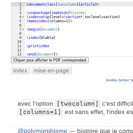
1
\documentclass
[
twocolumn
]
{
article
}
%
2
3
\usepackage
{
imakeidx
}
%[xindy]
4
\indexsetup
{
level=
\section
*,toclevel=section
}
5
\makeindex
[
columns=1
]
%
6
7
\begin
{
document
}
8
9
\index
{
blabla
}
10
11
\printindex
12
13
\end
{
document
}
%
Cliquer pour afficher le PDF correspondant
index
mise-en-page
Modifiée
14 Oct '1
avec l'option
[twocolumn]
c'est diffici
[columns=1]
est sans effet, l'index e
@polymorphisme
— histoire que je comp