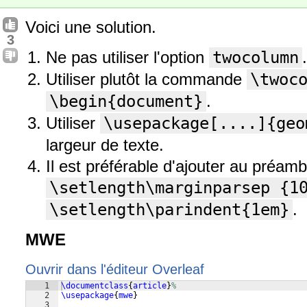
Voici une solution.
3
Ne pas utiliser l'option
twocolumn
.
Utiliser plutôt la commande
\twoc
\begin{document}
.
Utiliser
\usepackage[....]{geo
largeur de texte.
Il est préférable d'ajouter au préamb
\setlength\marginparsep {1
\setlength\parindent{1em}
.
MWE
Ouvrir dans l'éditeur Overleaf
1
\documentclass
{
article
}
%
2
\usepackage
{
mwe
}
3