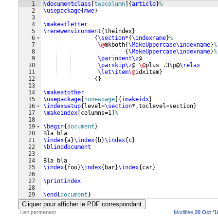
1
\documentclass
[
twocolumn
]
{
article
}
%
2
\usepackage
{
mwe
}
3
4
\makeatletter
5
\renewenvironment
{
theindex
}
6
{
\section
*
{
\indexname
}
%
7
\@
mkboth
{
\MakeUppercase\indexname
}
%
8
{
\MakeUppercase\indexname
}
%
9
\parindent\z
@
10
\parskip\z
@ 
\@
plus .3
\p
@
\relax
11
\let\item
\@
idxitem
}
12
{
}
13
14
\makeatother
15
\usepackage
[
nonewpage
]
{
imakeidx
}
16
\indexsetup
{
level=
\section
*,toclevel=section
}
17
\makeindex
[
columns=1
]
%
18
19
\begin
{
document
}
20
Bla bla 
21
\index
{
a
}
\index
{
b
}
\index
{
c
}
22
\blinddocument
23
24
Bla bla 
25
\index
{
foo
}
\index
{
bar
}
\index
{
car
}
26
27
\printindex
28
29
\end
{
document
}
Cliquer pour afficher le PDF correspondant
Lien permanent
Modifiée
20 Oct '1