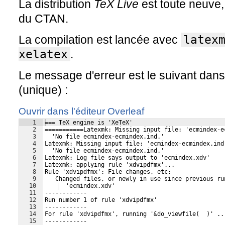
La distribution
TeX Live
est toute neuve,
du CTAN.
La compilation est lancée avec
latex
xelatex
.
Le message d'erreur est le suivant dans
(unique) :
Ouvrir dans l'éditeur Overleaf
1
=== TeX engine is 'XeTeX'
2
===========Latexmk: Missing input file: 'ecmindex-e
3
  'No file ecmindex-ecmindex.ind.'
4
Latexmk: Missing input file: 'ecmindex-ecmindex.ind
5
  'No file ecmindex-ecmindex.ind.'
6
Latexmk: Log file says output to 'ecmindex.xdv'
7
Latexmk: applying rule 'xdvipdfmx'...
8
Rule 'xdvipdfmx': File changes, etc:
9
   Changed files, or newly in use since previous ru
10
  'ecmindex.xdv'
11
------------
12
Run number 1 of rule 'xdvipdfmx'
13
------------
14
For rule 'xdvipdfmx', running '&do_viewfile(  )' ..
15
------------