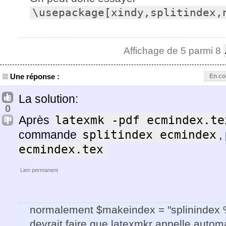
\usepackage[xindy,splitindex,
Affichage de 5 parmi 8
Une réponse :
En co
La solution:
0
Après
latexmk -pdf ecmindex.te
commande
splitindex ecmindex
,
ecmindex.tex
Lien permanent
normalement $makeindex = "splinindex %
devrait faire que latexmkr appelle automa