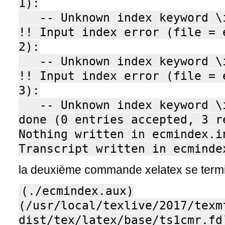
1):

   -- Unknown index keyword \indexentry[ecmindex].

!! Input index error (file = 
2):

   -- Unknown index keyword \indexentry[ecmindex].

!! Input index error (file = 
3):

   -- Unknown index keyword \indexentry[ecmindex].

done (0 entries accepted, 3 re
Nothing written in ecmindex.in
Transcript written in ecminde
la deuxième commande xelatex se term
(./ecmindex.aux)

(/usr/local/texlive/2017/texm
dist/tex/latex/base/ts1cmr.fd)