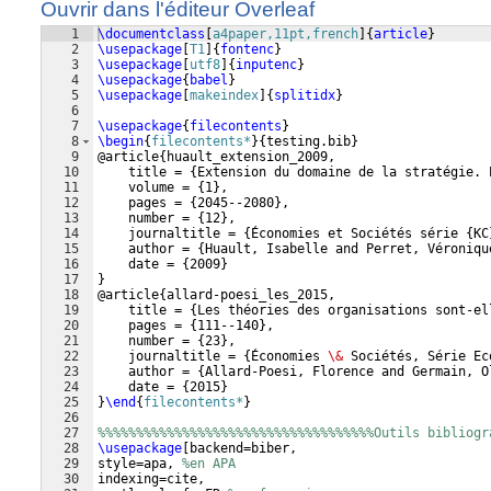
Ouvrir dans l'éditeur Overleaf
1
\documentclass
[
a4paper,11pt,french
]
{
article
}
2
\usepackage
[
T1
]
{
fontenc
}
3
\usepackage
[
utf8
]
{
inputenc
}
4
\usepackage
{
babel
}
5
\usepackage
[
makeindex
]
{
splitidx
}
6
7
\usepackage
{
filecontents
}
8
\begin
{
filecontents*
}
{
testing.bib
}
9
@article
{
huault_extension_2009,
10
    title = 
{
Extension du domaine de la stratégie. 
11
    volume = 
{
1
}
,
12
    pages = 
{
2045--2080
}
,
13
    number = 
{
12
}
,
14
    journaltitle = 
{
Économies et Sociétés série 
{
KC
15
    author = 
{
Huault, Isabelle and Perret, Véroniqu
16
    date = 
{
2009
}
17
}
18
@article
{
allard-poesi_les_2015,
19
    title = 
{
Les théories des organisations sont-el
20
    pages = 
{
111--140
}
,
21
    number = 
{
23
}
,
22
    journaltitle = 
{
Économies 
\&
 Sociétés, Série Ec
23
    author = 
{
Allard-Poesi, Florence and Germain, O
24
    date = 
{
2015
}
25
}
\end
{
filecontents*
}
26
27
%%%%%%%%%%%%%%%%%%%%%%%%%%%%%%%%%%%%Outils bibliogr
28
\usepackage
[
backend=biber,
29
style=apa, 
%en APA
30
indexing=cite,