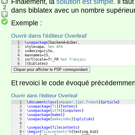
Finalement, la
solution est simple
. Il fa
2
dans biblatex avec un nombre supérieur
Exemple :
Ouvrir dans l'éditeur Overleaf
1
\usepackage
[
backend=biber,
2
style=apa, 
%en APA
3
indexing=cite,
4
maxnames=15,
5
sortlocale=fr_FR 
%en français
6
]
{
biblatex
}
Cliquer pour afficher le PDF correspondant
Et revoici le code évoqué précédemment 
Ouvrir dans l'éditeur Overleaf
1
\documentclass
[
a4paper,11pt,french
]
{
article
}
2
\usepackage
[
T1
]
{
fontenc
}
3
\usepackage
[
utf8
]
{
inputenc
}
4
\usepackage
{
babel
}
5
\usepackage
[
makeindex
]
{
splitidx
}
6
7
\usepackage
{
filecontents
}
8
\begin
{
filecontents*
}
{
testing.bib
}