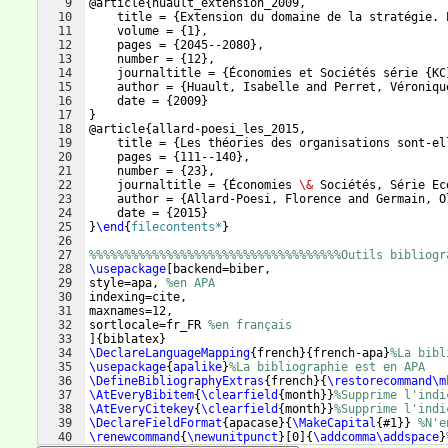
9
@article
{
huault_extension_2009,
10
    title = 
{
Extension du domaine de la stratégie. 
11
    volume = 
{
1
}
,
12
    pages = 
{
2045--2080
}
,
13
    number = 
{
12
}
,
14
    journaltitle = 
{
Économies et Sociétés série 
{
KC
15
    author = 
{
Huault, Isabelle and Perret, Véroniqu
16
    date = 
{
2009
}
17
}
18
@article
{
allard-poesi_les_2015,
19
    title = 
{
Les théories des organisations sont-el
20
    pages = 
{
111--140
}
,
21
    number = 
{
23
}
,
22
    journaltitle = 
{
Économies 
\&
 Sociétés, Série Ec
23
    author = 
{
Allard-Poesi, Florence and Germain, O
24
    date = 
{
2015
}
25
}
\end
{
filecontents*
}
26
27
%%%%%%%%%%%%%%%%%%%%%%%%%%%%%%%%%%%%Outils bibliogr
28
\usepackage
[
backend=biber,
29
style=apa, 
%en APA
30
indexing=cite,
31
maxnames=12,
32
sortlocale=fr_FR 
%en français
33
]
{
biblatex
}
34
\DeclareLanguageMapping
{
french
}
{
french-apa
}
%La bibl
35
\usepackage
{
apalike
}
%La bibliographie est en APA
36
\DefineBibliographyExtras
{
french
}
{
\restorecommand\m
37
\AtEveryBibitem
{
\clearfield
{
month
}}
%Supprime l'indi
38
\AtEveryCitekey
{
\clearfield
{
month
}}
%Supprime l'indi
39
\DeclareFieldFormat
{
apacase
}
{
\MakeCapital
{
#1
}}
%N'e
40
\renewcommand
{
\newunitpunct
}
[
0
]
{
\addcomma\addspace
}