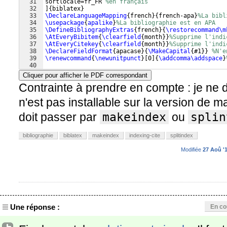
31
sortlocale=fr_FR 
%en français
32
]
{
biblatex
}
33
\DeclareLanguageMapping
{
french
}
{
french-apa
}
%La bibl
34
\usepackage
{
apalike
}
%La bibliographie est en APA
35
\DefineBibliographyExtras
{
french
}
{
\restorecommand\m
36
\AtEveryBibitem
{
\clearfield
{
month
}}
%Supprime l'indi
37
\AtEveryCitekey
{
\clearfield
{
month
}}
%Supprime l'indi
38
\DeclareFieldFormat
{
apacase
}
{
\MakeCapital
{
#1
}}
%N'e
39
\renewcommand
{
\newunitpunct
}
[
0
]
{
\addcomma\addspace
}
40
41
\DefineBibliographyStrings
{
french
}
{
%
Cliquer pour afficher le PDF correspondant
Contrainte à prendre en compte : je ne
n'est pas installable sur la version de ma
doit passer par
makeindex
ou
splin
bibliographie
biblatex
makeindex
indexing-cite
splitindex
Modifiée
27 Aoû '1
Une réponse :
En co