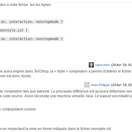
s a votre fichier .tex les lignes
 on, interaction: nonstopmode }
monstyle.ist }
 on, interaction: nonstopmode }
samcarter
(24 Avr '19, 01
ine
arara.engine
dans
TeXShop
, la « triple » compilation a permis d'obtenir le fichier
ème est donc résolu.
Jean-Philippe
(24 Avr '19, 02
de compilation tels que
latexmk
. La principale différence est qu'
arara
détermine ses
le code source.
Arara
nécessite une machine virtuelle Java. Le paquet est installé 
r
s'interprètent comme:
x en respectant la mise en forme indiquée dans le fichier
monstyle.ist
)