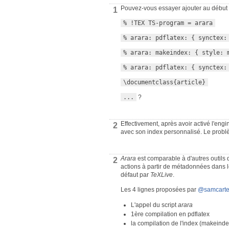
Pouvez-vous essayer ajouter au début de
1
% !TEX TS-program = arara
% arara: pdflatex: { synctex:
% arara: makeindex: { style: 
% arara: pdflatex: { synctex:
\documentclass{article}
...
?
Effectivement, après avoir activé l'eng
2
avec son index personnalisé. Le probl
Arara
est comparable à d'autres outils 
2
actions à partir de métadonnées dans 
défaut par
TeXLive
.
Les 4 lignes proposées par
@samcarte
L'appel du script
arara
1ère compilation en pdflatex
la compilation de l'index (makeinde