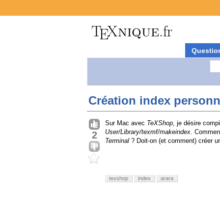
Questio
Création index person
Sur Mac avec
TeXShop
, je désire compi
User/Library/texmf/makeindex
. Comment
2
Terminal
? Doit-on (et comment) créer un
texshop
index
arara