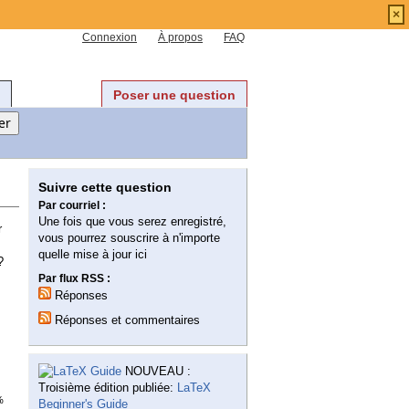
×
Connexion
À propos
FAQ
Poser une question
Suivre cette question
Par courriel :
Une fois que vous serez enregistré,
r
vous pourrez souscrire à n'importe
quelle mise à jour ici
?
Par flux RSS :
Réponses
Réponses et commentaires
NOUVEAU :
Troisième édition publiée:
LaTeX
%
Beginner's Guide