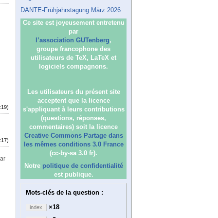
DANTE-Frühjahrstagung März 2026
Ce site est joyeusement entretenu
par
l’association GUTenberg
,
groupe francophone des
utilisateurs de TeX, LaTeX et
logiciels compagnons.
Les utilisateurs du présent site
acceptent que la licence
:19)
s'appliquant à leurs contributions
(questions, réponses,
commentaires) soit la licence
Creative Commons Partage dans
:17)
les mêmes conditions 3.0 France
(cc-by-sa 3.0 fr).
par
Notre
politique de confidentialité
est publique.
Mots-clés de la question :
×18
index