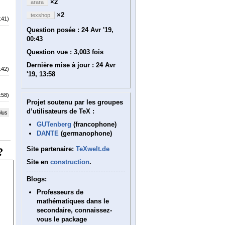
×2
arara
×2
texshop
:41)
Question posée :
24 Avr '19,
00:43
Question vue :
3,003 fois
Dernière mise à jour :
24 Avr
:42)
'19, 13:58
:58)
Projet soutenu par les groupes
d’utilisateurs de TeX :
plus
GUTenberg
(francophone)
DANTE
(germanophone)
Site partenaire:
TeXwelt.de
Site en
construction
.
Blogs:
Professeurs de
mathématiques dans le
secondaire, connaissez-
vous le package