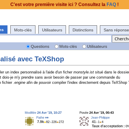
C'est votre première visite ici ? Consultez la
FAQ
!
ns
Mots-clés
Utilisateurs
Distinctions
Sans réponse
Questions
Mots-clés
Utilisateurs
nalisé avec TeXShop
ler un index personnalisé à l'aide d'un ficher
monstyle.ist
situé dans le dossie
 dois-je m'y prendre sans avoir besoin de passer par une commande du
 fichier
.engine
afin de pouvoir compiler l'index directement depuis TeXShop 
Modifiée
24 Avr '19, 10:27
Posée
24 Avr '19, 00:43
Pathe ♦♦
Jean-Philippe
7.9k
41
●
82
●
226
●
272
●
1
●
4
Taux d'acceptation :
0