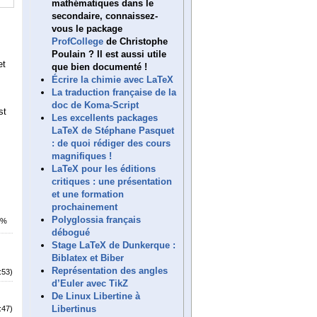
mathématiques dans le
secondaire, connaissez-
vous le package
ProfCollege
de Christophe
Poulain ? Il est aussi utile
et
que bien documenté !
Écrire la chimie avec LaTeX
La traduction française de la
doc de Koma-Script
st
Les excellents packages
LaTeX de Stéphane Pasquet
: de quoi rédiger des cours
magnifiques !
LaTeX pour les éditions
critiques : une présentation
et une formation
prochainement
Polyglossia français
2%
débogué
Stage LaTeX de Dunkerque :
Biblatex et Biber
Représentation des angles
:53)
d’Euler avec TikZ
De Linux Libertine à
Libertinus
:47)