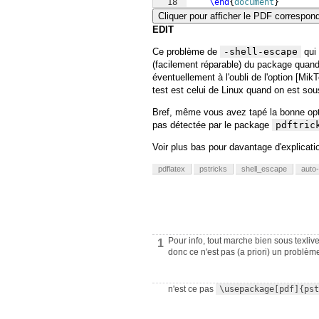
18
\end
{
document
}
Cliquer pour afficher le PDF correspon
EDIT
Ce problème de
-shell-escape
qui 
(facilement réparable) du package quand 
éventuellement à l'oubli de l'option [Mik
test est celui de Linux quand on est sou
Bref, même vous avez tapé la bonne opti
pas détectée par le package
pdftric
Voir plus bas pour davantage d'explicati
pdflatex
pstricks
shell_escape
auto-
Pour info, tout marche bien sous texliv
1
donc ce n'est pas (a priori) un problè
n'est ce pas
\usepackage[pdf]{pst