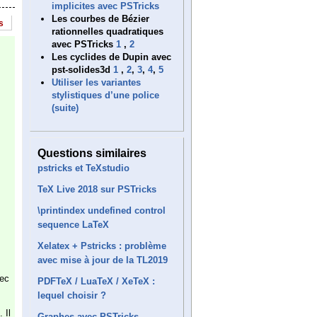
implicites avec PSTricks
Les courbes de Bézier
s
rationnelles quadratiques
avec PSTricks
1
,
2
Les cyclides de Dupin avec
pst-solides3d
1
,
2
,
3
,
4
,
5
Utiliser les variantes
stylistiques d’une police
(suite)
Questions similaires
pstricks et TeXstudio
TeX Live 2018 sur PSTricks
\printindex undefined control
sequence LaTeX
Xelatex + Pstricks : problème
avec mise à jour de la TL2019
vec
PDFTeX / LuaTeX / XeTeX :
lequel choisir ?
. Il
Graphes avec PSTricks -