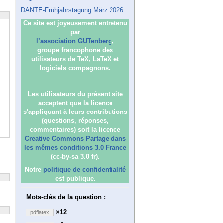
DANTE-Frühjahrstagung März 2026
Ce site est joyeusement entretenu
par
l’association GUTenberg
,
groupe francophone des
utilisateurs de TeX, LaTeX et
logiciels compagnons.
Les utilisateurs du présent site
acceptent que la licence
s'appliquant à leurs contributions
(questions, réponses,
commentaires) soit la licence
Creative Commons Partage dans
les mêmes conditions 3.0 France
(cc-by-sa 3.0 fr).
Notre
politique de confidentialité
est publique.
Mots-clés de la question :
×12
pdflatex
e