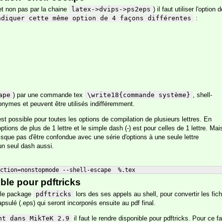
et non pas par la chaine
latex->dvips->ps2eps
) il faut utiliser l'option 
ndiquer cette même option de 4 façons différentes
:
ape
) par une commande tex
\write18{commande système}
, shell-
nymes et peuvent être utilisés indifféremment.
est possible pour toutes les options de compilation de plusieurs lettres. En
options de plus de 1 lettre et le simple dash (-) est pour celles de 1 lettre. Mai
risque pas d'être confondue avec une série d'options à une seule lettre
un seul dash aussi.
ction=nonstopmode --shell-escape  %.tex
ble pour pdftricks
r le package
pdftricks
lors des ses appels au shell, pour convertir les fich
apsulé (.eps) qui seront incorporés ensuite au pdf final.
nt dans MikTeK 2.9
il faut le rendre disponible pour pdftricks. Pour ce fa