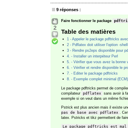
9 réponses :
Faire fonctionner le package
pdftri
2
Table des matières
1 - Appeler le package pdftricks avec
2 - Pdflatex doit utiliser l'option -she
3 - Rendre ps2eps disponible pour pd
4. - Installer un interpéteur Perl
5. - Vérifier que vous avez la bonne
6. - Vérifier et rendre disponible le
7. - Editer le package pdftricks
8. - Exemple complet minimal (ECM)
Le package pdftricks permet de compiler
compilateur
pdflatex
sans avoir à f
exemple si on veut dans un même fichie
Pstrick est plus ancien mais il existe un
pas de base avec pdflatex
. Ce
latex. Pstricks et tikz permettent de fa
Le package pdftricks est mal