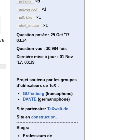
×9
pstricks
×1
auto-pst-pdf
×1
pdftricks
×1
shell_escape
Question posée :
25 Oct '17,
 va
03:34
Question vue :
30,984 fois
Dernière mise à jour :
01 Nov
'17, 03:39
Projet soutenu par les groupes
d’utilisateurs de TeX :
GUTenberg
(francophone)
DANTE
(germanophone)
Site partenaire:
TeXwelt.de
Site en
construction
.
Blogs:
Professeurs de