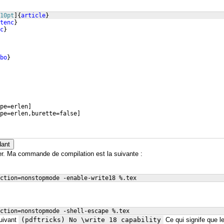
10pt
]
{
article
}
tenc
}
c
}
bo
}
pe=erlen
]
pe=erlen,burette=false
]
dant
ker. Ma commande de compilation est la suivante :
ction=nonstopmode -enable-write18 %.tex
ction=nonstopmode -shell-escape %.tex
suivant
(pdftricks) No \write 18 capability
Ce qui signife que l