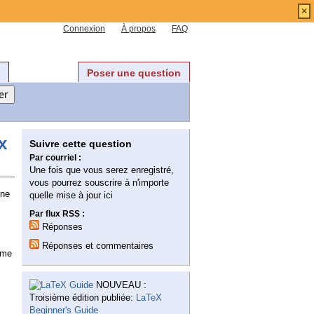
×
Connexion
À propos
FAQ
Poser une question
x
Suivre cette question
Par courriel :
Une fois que vous serez enregistré,
vous pourrez souscrire à n'importe
Une
quelle mise à jour ici
Par flux RSS :
Réponses
Réponses et commentaires
ème
NOUVEAU :
Troisième édition publiée:
LaTeX
Beginner's Guide