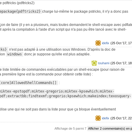
 pdftricks (pdftricks2)
epackage{pdftricks2}
charge lui-même le package pstricks, il n'y a donc pas
n de faire (il y en a plusieurs, mais toutes demandent le shell-escape avec pdflat
 après la compilation à l'aide d'un script qui n'a pas pu être lancé avec le shell-
idefix
(25 Oct '17, 17
cks}
n'est pas adapté à une utilisation sous Windows. D'après la doc de
tion
windows
donc je suppose qu'elle est plus adaptée.
touhami
(25 Oct '17, 18
ne liste limitée de commandes exécutables par un shell-escape (pour raison de
la première ligne est la commande pour obtenir cette liste) :
[core]AllowedShellCommands[]
:
miktex-epstopdf;miktex-gregorio;miktex-kpsewhich;miktex-
pdf;extractbb;findtexmf;gregorio;kpsewhich;makeindex;texosquery-
 utilise une qui ne soit pas dans la liste pour que ça bloque éventuellement
idefix
(25 Oct '17, 22
Affichage de 5 parmi 7
Afficher 2 commentaire(s) en 