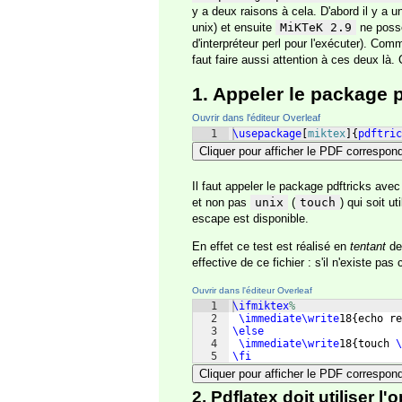
y a deux raisons à cela. D'abord il y a 
unix) et ensuite
MiKTeK 2.9
ne possè
d'interpréteur perl pour l'exécuter). Co
faut faire aussi attention à ces deux là.
1. Appeler le package 
Ouvrir dans l'éditeur Overleaf
1
\usepackage
[
miktex
]
{
pdftric
Cliquer pour afficher le PDF correspon
Il faut appeler le package pdftricks ave
et non pas
unix
(
touch
) qui soit ut
escape est disponible.
En effet ce test est réalisé en
tentant
de 
effective de ce fichier : s'il n'existe pa
Ouvrir dans l'éditeur Overleaf
1
\ifmiktex
%
2
\immediate\write
18
{
echo re
3
\else
4
\immediate\write
18
{
touch 
\
5
\fi
Cliquer pour afficher le PDF correspon
2. Pdflatex doit utiliser l