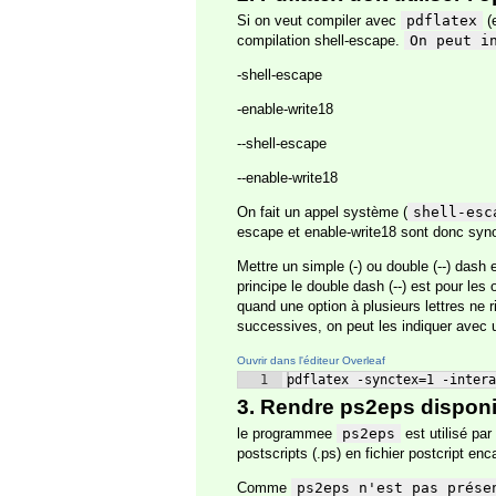
Si on veut compiler avec
pdflatex
(
compilation shell-escape.
On peut i
-shell-escape
-enable-write18
--shell-escape
--enable-write18
On fait un appel système (
shell-esc
escape et enable-write18 sont donc syno
Mettre un simple (-) ou double (--) dash 
principe le double dash (--) est pour les 
quand une option à plusieurs lettres ne 
successives, on peut les indiquer avec 
Ouvrir dans l'éditeur Overleaf
1
pdflatex -synctex=1 -intera
3. Rendre ps2eps disponi
le programmee
ps2eps
est utilisé pa
postscripts (.ps) en fichier postcript enc
Comme
ps2eps n'est pas prése