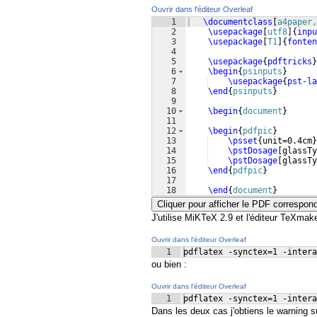
Ouvrir dans l'éditeur Overleaf
1
\documentclass
[
a4paper,
2
\usepackage
[
utf8
]
{
inpu
3
\usepackage
[
T1
]
{
fonten
4
5
\usepackage
{
pdftricks
}
6
\begin
{
psinputs
}
7
\usepackage
{
pst-la
8
\end
{
psinputs
}
9
10
\begin
{
document
}
11
12
\begin
{
pdfpic
}
13
\psset
{
unit=0.4cm
}
14
\pstDosage
[
glassTy
15
\pstDosage
[
glassTy
16
\end
{
pdfpic
}
17
18
\end
{
document
}
Cliquer pour afficher le PDF correspon
J'utilise MiKTeX 2.9 et l'éditeur TeXma
Ouvrir dans l'éditeur Overleaf
1
pdflatex -synctex=1 -intera
ou bien :
Ouvrir dans l'éditeur Overleaf
1
pdflatex -synctex=1 -intera
Dans les deux cas j'obtiens le warning 