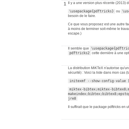
Il y a une version plus récente (2013) de
1
\usepackage{pdftricks}
ou
\us
besoin de le faire.
Ce que vous proposez est une autre faço
à moins de terminer soit-même le travail
escape.)
Il semble que
\usepackage{pdftri
pdftricks2
cette dernière à une op
La distribution MiKTeX n'autorise qu'u
sécurité) : Voici la liste dans mon cas (
initexmf --show-config-value 
miktex-bibtex;miktex-bibtex8;
makeindex;bibtex;bibtex8;epsto
jre8
Il suffirait que le package pdftricks en