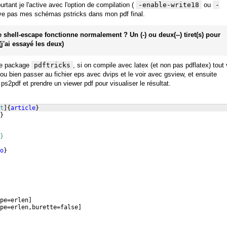
urtant je l'active avec l'option de compilation (
-enable-write18
ou
-
uve pas mes schémas pstricks dans mon pdf final.
 shell-escape fonctionne normalement ? Un (-) ou deux(--) tiret(s) pour
j'ai essayé les deux)
 le package
pdftricks
, si on compile avec latex (et non pas pdflatex) tout
 ou bien passer au fichier eps avec dvips et le voir avec gsview, et ensuite
 ps2pdf et prendre un viewer pdf pour visualiser le résultat.
t
]
{
article
}
}
}
o
}
pe=erlen
]
pe=erlen,burette=false
]