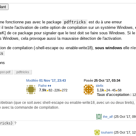
dant
ne fonctionne pas avec le package
pdftricks
est du à une erreur
il teste l'activation de cette option de compilation sur un système Windows, 
TeK] de ce package pour signaler que le test doit se faire sous Windows. Si le
s Windows, cela provoque aussi la mauvaise détection de l'activation.
on de compilation (-shell-escape ou -enable-write18),
sous windows
elle n'e
ks
ons
pst-pdf
pdftricks
Modifiée
01 Nov '17, 23:43
Posée
25 Oct '17, 03:34
Pathe ♦♦
idefix
7.9k
1.1k
●
82
●
226
●
272
●
24
●
45
●
58
Taux d'acceptation :
1
e/debian (que ce soit avec shell-escape ou enable-write18, avec un ou deux tirets),
me avec la commande de compilation.
the_alf
(25 Oct '17, 09
ricks}
?
touhami
(25 Oct '17, 12