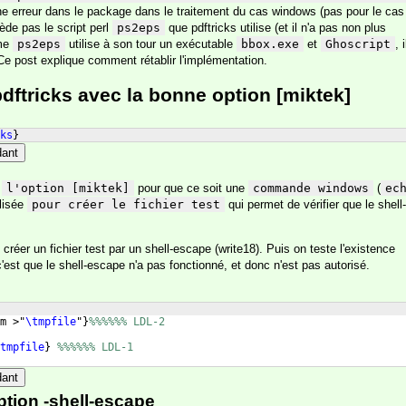
une erreur dans le package dans le traitement du cas windows (pas pour le cas
de pas le script perl
ps2eps
que pdftricks utilise (et il n'a pas non plus
mme
ps2eps
utilise à son tour un exécutable
bbox.exe
et
Ghoscript
, i
 Ce post explique comment rétablir l'implémentation.
pdftricks avec la bonne option [miktek]
ks
}
dant
c
l'option [miktek]
pour que ce soit une
commande windows
(
ec
ilisée
pour créer le fichier test
qui permet de vérifier que le shell-
créer un fichier test par un shell-escape (write18). Puis on teste l'existence
s c'est que le shell-escape n'a pas fonctionné, et donc n'est pas autorisé.
m >"
\tmpfile
"
}
%%%%%% LDL-2
tmpfile
}
%%%%%% LDL-1
dant
'option -shell-escape