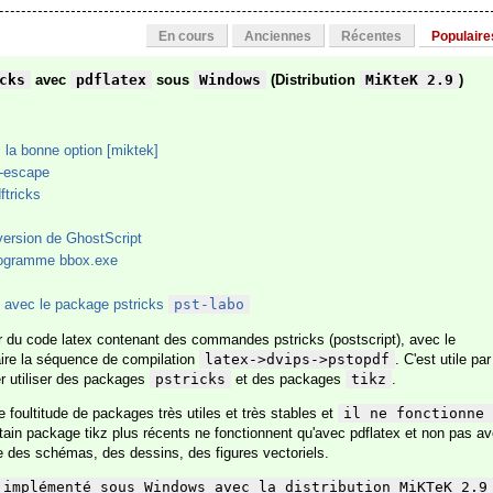
En cours
Anciennes
Récentes
Populaire
cks
avec
pdflatex
sous
Windows
(Distribution
MiKteK 2.9
)
 la bonne option [miktek]
ll-escape
ftricks
 version de GhostScript
 programme bbox.exe
 avec le package pstricks
pst-labo
 du code latex contenant des commandes pstricks (postscript), avec le
aire la séquence de compilation
latex->dvips->pstopdf
. C'est utile par
r utiliser des packages
pstricks
et des packages
tikz
.
e foultitude de packages très utiles et très stables et
il ne fonctionne 
rtain package tikz plus récents ne fonctionnent qu'avec pdflatex et non pas a
ire des schémas, des dessins, des figures vectoriels.
 implémenté sous Windows avec la distribution MiKTeK 2.9