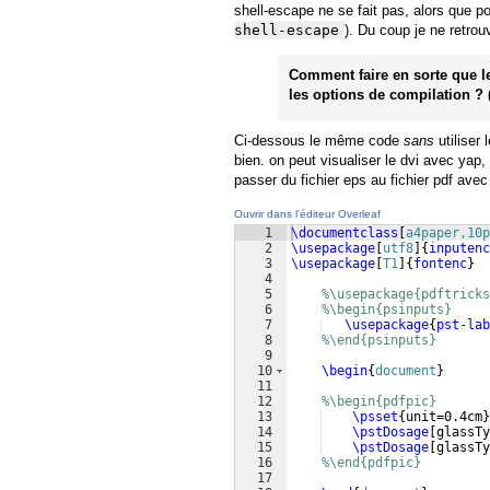
shell-escape ne se fait pas, alors que po
shell-escape
). Du coup je ne retro
Comment faire en sorte que le
les options de compilation ? (
Ci-dessous le même code
sans
utiliser
bien. on peut visualiser le dvi avec yap,
passer du fichier eps au fichier pdf avec
Ouvrir dans l'éditeur Overleaf
1
\documentclass
[
a4paper,10p
2
\usepackage
[
utf8
]
{
inputenc
3
\usepackage
[
T1
]
{
fontenc
}
4
5
%\usepackage{pdftricks
6
%\begin{psinputs}
7
\usepackage
{
pst-lab
8
%\end{psinputs}
9
10
\begin
{
document
}
11
12
%\begin{pdfpic}
13
\psset
{
unit=0.4cm
}
14
\pstDosage
[
glassTy
15
\pstDosage
[
glassTy
16
%\end{pdfpic}
17