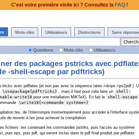
C'est votre première visite ici ? Consultez la
FAQ
!
ns
Mots-clés
Utilisateurs
Distinctions
Sans réponse
Questions
Mots-clés
Utilisateurs
ner des packages pstricks avec pdflate
e -shell-escape par pdftricks)
tricks avec pdflatex (et non pas avec la séquence latex->dvips->ps2pdf.). 
e
\usepackage{pdftricks}
, mais il faut pour cela faire un
shell-
nable-write18
pour une installation MiKTeX). En fait le
shell-escape
e commande
\write18{<commande système>}
ilation tex, de l'interrompre momentanément pour accéder à l'interface syst
ite de revenir à tex pour achever la compilation.
s fichiers .tex contenant les commandes pstriks, puis l'accès au système
, puis eps, puis pdf, qui seront inclus dans le pdf final produit par pdflatex