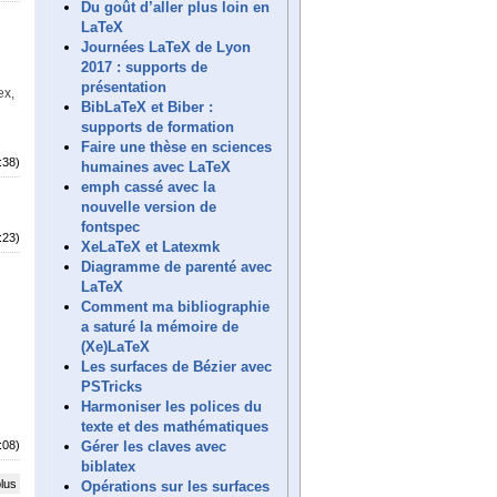
Du goût d’aller plus loin en
LaTeX
Journées LaTeX de Lyon
2017 : supports de
présentation
ex,
BibLaTeX et Biber :
supports de formation
Faire une thèse en sciences
:38)
humaines avec LaTeX
emph cassé avec la
nouvelle version de
fontspec
:23)
XeLaTeX et Latexmk
Diagramme de parenté avec
LaTeX
Comment ma bibliographie
a saturé la mémoire de
(Xe)LaTeX
Les surfaces de Bézier avec
PSTricks
Harmoniser les polices du
texte et des mathématiques
Gérer les claves avec
:08)
biblatex
plus
Opérations sur les surfaces