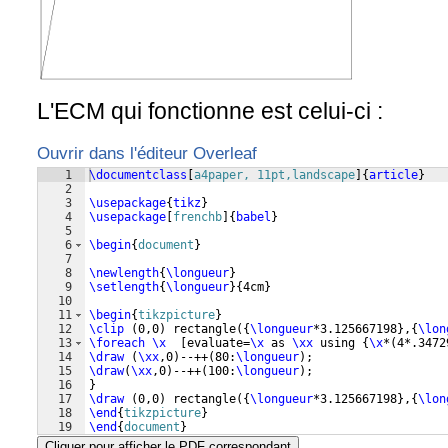
L'ECM qui fonctionne est celui-ci :
Ouvrir dans l'éditeur Overleaf
1
\documentclass
[
a4paper, 11pt,landscape
]
{
article
}
2
3
\usepackage
{
tikz
}
4
\usepackage
[
frenchb
]
{
babel
}
5
6
\begin
{
document
}
7
8
\newlength
{
\longueur
}
9
\setlength
{
\longueur
}
{
4cm
}
10
11
\begin
{
tikzpicture
}
12
\clip
(
0,0
)
 rectangle
({
\longueur
*3.125667198
}
,
{
\lon
13
\foreach
\x
[
evaluate=
\x
 as 
\xx
 using 
{
\x
*
(
4*.3472
14
\draw
(
\xx
,0
)
--++
(
80:
\longueur
)
;
15
\draw
(
\xx
,0
)
--++
(
100:
\longueur
)
;
16
}
17
\draw
(
0,0
)
 rectangle
({
\longueur
*3.125667198
}
,
{
\lon
18
\end
{
tikzpicture
}
19
\end
{
document
}
Cliquer pour afficher le PDF correspondant