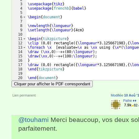
3
\usepackage
{
tikz
}
4
\usepackage
[
frenchb
]
{
babel
}
5
6
\begin
{
document
}
7
8
\newlength
{
\longueur
}
9
\setlength
{
\longueur
}
{
4cm
}
10
11
\begin
{
tikzpicture
}
12
\clip
(
0,0
)
 rectangle
({
\longueur
*3.125667198
}
,
{
\lon
13
\foreach
\x
[
evaluate=
\x
 as 
\xx
 using 
{
\x
*
(
\longue
14
\draw
(
\xx
,0
)
--++
(
80:
\longueur
)
;
15
\draw
(
\xx
,0
)
--++
(
100:
\longueur
)
;
16
}
17
\draw
(
0,0
)
 rectangle
({
\longueur
*3.125667198
}
,
{
\lon
18
\end
{
tikzpicture
}
19
20
\end
{
document
}
Cliquer pour afficher le PDF correspondant
Lien permanent
Modifiée
10 Aoû '1
Pathe ♦♦
7.9k
●
82
@touhami
Merci beaucoup, vos deux sol
parfaitement.