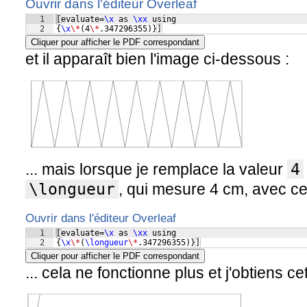
Ouvrir dans l'éditeur Overleaf
1
[
evaluate=
\x
 as 
\xx
 using
2
{
\x
\*
(
4
\*
.347296355
)}]
Cliquer pour afficher le PDF correspondant
et il apparaît bien l'image ci-dessous :
... mais lorsque je remplace la valeur
4
\longueur
, qui mesure 4 cm, avec ce
Ouvrir dans l'éditeur Overleaf
1
[
evaluate=
\x
 as 
\xx
 using
2
{
\x
\*
(
\longueur
\*
.347296355
)}]
Cliquer pour afficher le PDF correspondant
... cela ne fonctionne plus et j'obtiens ce