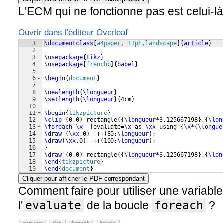
L'ECM qui ne fonctionne pas est celui-là
Ouvrir dans l'éditeur Overleaf
1
\documentclass
[
a4paper, 11pt,landscape
]
{
article
}
2
3
\usepackage
{
tikz
}
4
\usepackage
[
frenchb
]
{
babel
}
5
6
\begin
{
document
}
7
8
\newlength
{
\longueur
}
9
\setlength
{
\longueur
}
{
4cm
}
10
11
\begin
{
tikzpicture
}
12
\clip
(
0,0
)
 rectangle
({
\longueur
*3.125667198
}
,
{
\lon
13
\foreach
\x
[
evaluate=
\x
 as 
\xx
 using 
{
\x
*
(
\longue
14
\draw
(
\xx
,0
)
--++
(
80:
\longueur
)
;
15
\draw
(
\xx
,0
)
--++
(
100:
\longueur
)
;
16
}
17
\draw
(
0,0
)
 rectangle
({
\longueur
*3.125667198
}
,
{
\lon
18
\end
{
tikzpicture
}
19
\end
{
document
}
Cliquer pour afficher le PDF correspondant
Comment faire pour utiliser une variabl
l'
evaluate
de la boucle
foreach
?