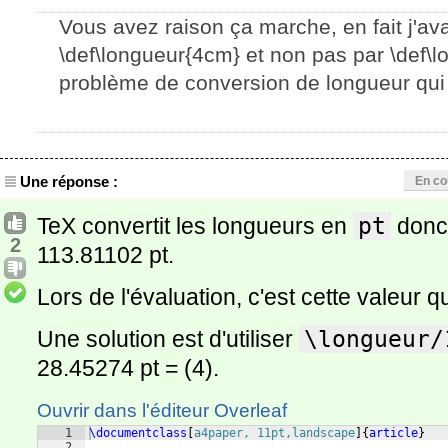
Vous avez raison ça marche, en fait j'av
\def\longueur{4cm} et non pas par \def\lo
problème de conversion de longueur qui 
Une réponse :
En co
TeX convertit les longueurs en
pt
donc
2
113.81102 pt.
Lors de l'évaluation, c'est cette valeur qu
Une solution est d'utiliser
\longueur/
28.45274 pt = (4).
Ouvrir dans l'éditeur Overleaf
1
\documentclass
[
a4paper, 11pt,landscape
]
{
article
}
2