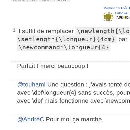
evaluate
tikz
foreach
boucle
Modifiée
10 Aoû '1
Pathe ♦♦
7.9k
●
82
Il suffit de remplacer
\newlength{\lo
1
\setlength{\longueur}{4cm}
par
\newcommand*\longueur{4}
Parfait ! merci beaucoup !
@touhami
Une question : j'avais tenté d
avec \def\longueur{4} sans succès, pourq
avec \def mais fonctionne avec \newco
@AndréC
Pour moi ça marche.