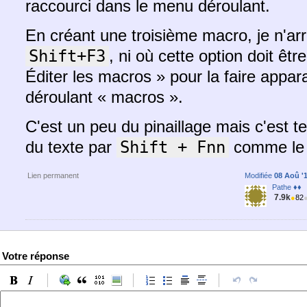
raccourci dans le menu déroulant.
En créant une troisième macro, je n'arri
Shift+F3
, ni où cette option doit êtr
Éditer les macros » pour la faire appar
déroulant « macros ».
C'est un peu du pinaillage mais c'est te
du texte par
Shift + Fnn
comme le 
Lien permanent
Modifiée
08 Aoû '1
Pathe ♦♦
7.9k
●
82
Votre réponse