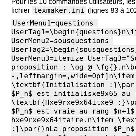
Pour les 10 commandes utilisateurs, les 
fichier
texmaker.ini
(lignes 83 à 10
UserMenu1=questions 
UserTag1=\begin{questions}n\i
UserMenu2=sousquestions 
UserTag2=\begin{sousquestions
UserMenu3=itemize UserTag3="So
proposition : \og @ \fg{}.n\b
-,leftmargin=,wide=0pt]n\item 
\textbf{Initialisation :}\par
$P_n$ est initialisxe9x65 au 
\textbf{Hxe9rxe9x64itxe9 :}\p
$P_n$ est vraie au rang $n+1$,
hxe9rxe9x64itaire.n\item \text
:}\par{}nLa proposition $P_n$