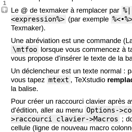
1
Le @ de texmaker à remplacer par
%|
<expression%>
(par exemple
%<•%
Texmaker).
Une abréviation est une commande (L
\mtfoo
lorsque vous commencez à t
vous propose d'insérer le texte de la b
Un déclencheur est un texte normal : 
vous tapez
mtext
, TeXstudio
rempla
la balise.
Pour créer un raccourci clavier après a
d'édition, aller au menu
Options->co
>raccourci clavier->Macros
; do
cellule (ligne de nouveau macro colonne