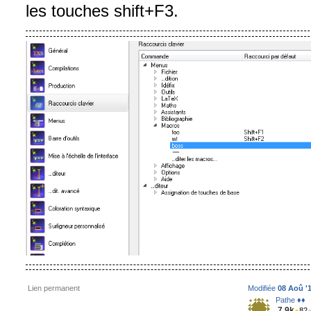
les touches shift+F3.
Lien permanent
Modifiée
08 Aoû '1
Pathe ♦♦
7.9k
●
82