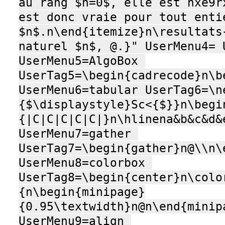
au rang $n=0$, elle est hxe9r
est donc vraie pour tout entie
$n$.n\end{itemize}n\resultats
naturel $n$, @.}" UserMenu4= U
UserMenu5=AlgoBox 
UserTag5=\begin{cadrecode}n\b
UserMenu6=tabular UserTag6=\n
{$\displaystyle}Sc<{$}}n\begi
{|C|C|C|C|C|}n\hlinena&b&c&d&
UserMenu7=gather 
UserTag7=\begin{gather}n@\\n\e
UserMenu8=colorbox 
UserTag8=\begin{center}n\colo
{n\begin{minipage}
{0.95\textwidth}n@n\end{minip
UserMenu9=align 