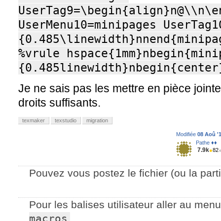
UserTag9=\begin{align}n@\\n\en
UserMenu10=minipages UserTag1
{0.485\linewidth}nnend{minipag
%vrule hspace{1mm}nbegin{mini
{0.485linewidth}nbegin{center
Je ne sais pas les mettre en pièce joint
droits suffisants.
texmaker
texstudio
migration
Modifiée
08 Aoû '1
Pathe ♦♦
7.9k
●
82
Pouvez vous postez le fichier (ou la par
Pour les balises utilisateur aller au men
macros