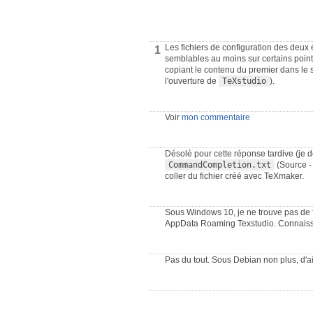
Les fichiers de configuration des deux
1
semblables au moins sur certains poin
copiant le contenu du premier dans le 
l'ouverture de
TeXstudio
).
Voir
mon commentaire
Désolé pour cette réponse tardive (je d
CommandCompletion.txt
(Source - 
coller du fichier créé avec TeXmaker.
Sous Windows 10, je ne trouve pas de
AppData Roaming Texstudio. Connaisse
Pas du tout. Sous Debian non plus, d'ai