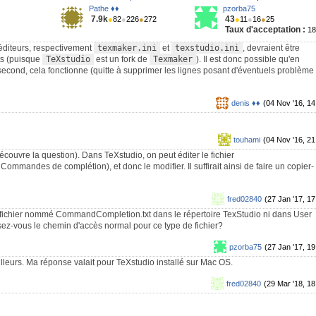
Pathe ♦♦
pzorba75
7.9k
43
●
82
●
226
●
272
●
11
●
16
●
25
Taux d'acceptation :
1
 éditeurs, respectivement
texmaker.ini
et
texstudio.ini
, devraient être
ts (puisque
TeXstudio
est un fork de
Texmaker
). Il est donc possible qu'en
second, cela fonctionne (quitte à supprimer les lignes posant d'éventuels problème
denis ♦♦
(04 Nov '16, 14
touhami
(04 Nov '16, 21
écouvre la question). Dans TeXstudio, on peut éditer le fichier
Commandes de complétion), et donc le modifier. Il suffirait ainsi de faire un copier-
fred02840
(27 Jan '17, 17
 fichier nommé CommandCompletion.txt dans le répertoire TexStudio ni dans User
z-vous le chemin d'accès normal pour ce type de fichier?
pzorba75
(27 Jan '17, 19
lleurs. Ma réponse valait pour TeXstudio installé sur Mac OS.
fred02840
(29 Mar '18, 18