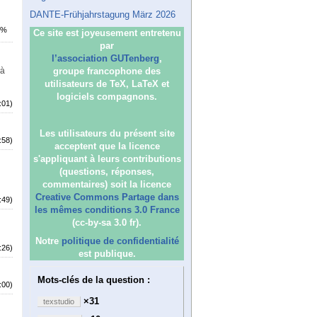
DANTE-Frühjahrstagung März 2026
8%
Ce site est joyeusement entretenu
par
l’association GUTenberg
,
 à
groupe francophone des
utilisateurs de TeX, LaTeX et
logiciels compagnons.
:01)
Les utilisateurs du présent site
:58)
acceptent que la licence
s'appliquant à leurs contributions
(questions, réponses,
commentaires) soit la licence
Creative Commons Partage dans
:49)
les mêmes conditions 3.0 France
(cc-by-sa 3.0 fr).
Notre
politique de confidentialité
:26)
est publique.
Mots-clés de la question :
:00)
×31
texstudio