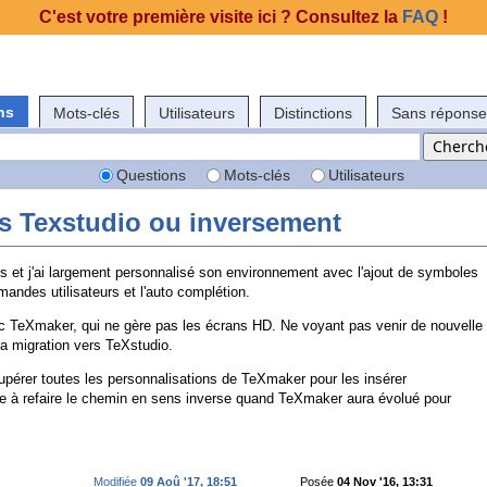
C'est votre première visite ici ? Consultez la
FAQ
!
ns
Mots-clés
Utilisateurs
Distinctions
Sans réponse
Questions
Mots-clés
Utilisateurs
s Texstudio ou inversement
s et j'ai largement personnalisé son environnement avec l'ajout de symboles
mandes utilisateurs et l'auto complétion.
c TeXmaker, qui ne gère pas les écrans HD. Ne voyant pas venir de nouvelle
la migration vers TeXstudio.
cupérer toutes les personnalisations de TeXmaker pour les insérer
 à refaire le chemin en sens inverse quand TeXmaker aura évolué pour
Modifiée
09 Aoû '17, 18:51
Posée
04 Nov '16, 13:31