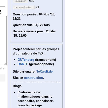
×10
texmaker
×1
personalisation
Question posée :
04 Nov '16,
13:31
Question vue :
4,179 fois
Dernière mise à jour :
29 Mar
'18, 18:00
Projet soutenu par les groupes
d’utilisateurs de TeX :
GUTenberg
(francophone)
DANTE
(germanophone)
ire
Site partenaire:
TeXwelt.de
Site en
construction
.
Blogs:
Professeurs de
mathématiques dans le
secondaire, connaissez-
vous le package