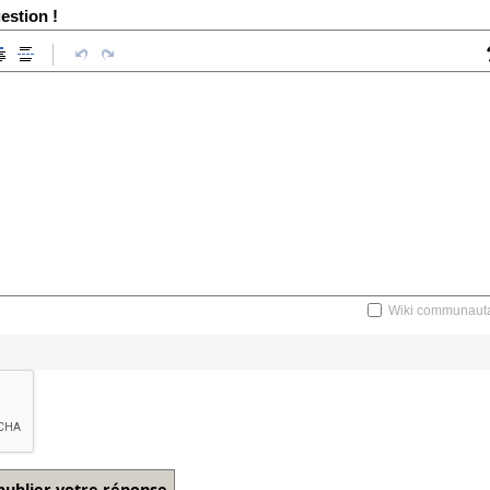
estion !
Wiki communauta