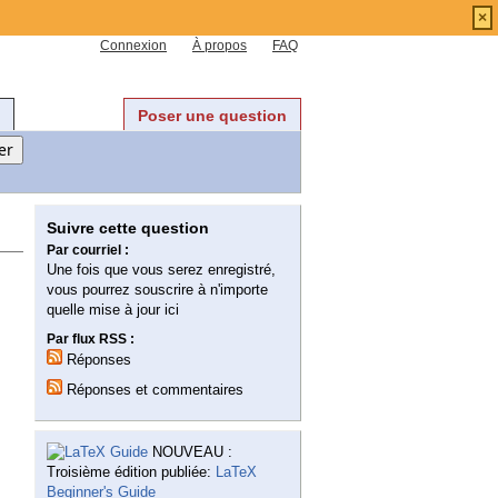
×
Connexion
À propos
FAQ
Poser une question
Suivre cette question
Par courriel :
Une fois que vous serez enregistré,
vous pourrez souscrire à n'importe
quelle mise à jour ici
Par flux RSS :
Réponses
Réponses et commentaires
NOUVEAU :
Troisième édition publiée:
LaTeX
Beginner's Guide