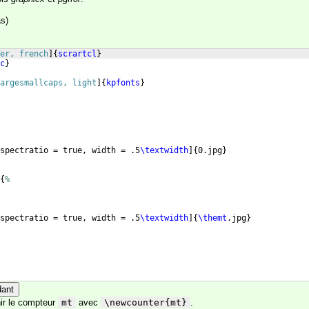
s)
er, french
]
{
scrartcl
}
c
}
argesmallcaps, light
]
{
kpfonts
}
spectratio = true, width = .5
\textwidth
]
{
0.jpg
}
{
%
spectratio = true, width = .5
\textwidth
]
{
\themt
.jpg
}
dant
nir le compteur
mt
avec
\newcounter{mt}
.