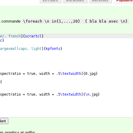
En cours
Anciennes
Récentes
Populaire
 la commande
\foreach \n in{1,...,20}  { bla bla avec \n}
er, french
]
{
scrartcl
}
c
}
argesmallcaps, light
]
{
kpfonts
}
spectratio = true, width = .5
\textwidth
]
{
0.jpg
}
{
spectratio = true, width = .5
\textwidth
]
{
\n
.jpg
}
dant
ois
graphicx
et
pgffor
.