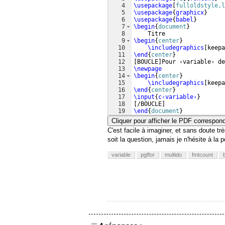
4
\usepackage
[
fulloldstyle,l
5
\usepackage
{
graphicx
}
6
\usepackage
{
babel
}
7
\begin
{
document
}
8
    Titre
9
\begin
{
center
}
10
\includegraphics
[
keepa
11
\end
{
center
}
12
[
BOUCLE
]
Pour ‹variable› de
13
\newpage
14
\begin
{
center
}
15
\includegraphics
[
keepa
16
\end
{
center
}
17
\input
{
c‹variable›
}
18
[
/BOUCLE
]
19
\end
{
document
}
Cliquer pour afficher le PDF correspon
C'est facile à imaginer, et sans doute t
soit la question, jamais je n'hésite à la p
variable
pgffor
multido
fmtcount