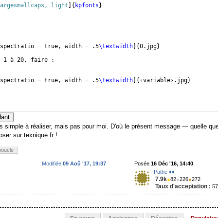
argesmallcaps, light
]
{
kpfonts
}
spectratio = true, width = .5
\textwidth
]
{
0.jpg
}
 1 à 20, faire :
spectratio = true, width = .5
\textwidth
]
{
‹variable›.jpg
}
dant
rès simple à réaliser, mais pas pour moi. D'où le présent message — quelle qu
oser sur texnique.fr !
boucle
Modifiée
09 Aoû '17, 19:37
Posée
16 Déc '16, 14:40
Pathe ♦♦
7.9k
●
82
●
226
●
272
Taux d'acceptation :
5