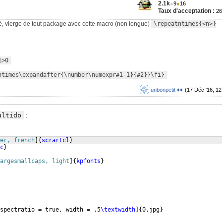
2.1k
●
9
●
16
Taux d'acceptation :
2
té, vierge de tout package avec cette macro (non longue)
\repeatntimes{<n>}
1>0
ntimes\expandafter{\number\numexpr#1-1}{#2}}\fi}
unbonpetit ♦♦
(17 Déc '16, 12
ultido
:
er, french
]
{
scrartcl
}
c
}
argesmallcaps, light
]
{
kpfonts
}
spectratio = true, width = .5
\textwidth
]
{
0.jpg
}