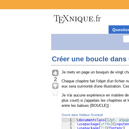
Questio
Créer une boucle dans
Je mets en page un bouquin de vingt cha
2
Chaque chapitre fait l'objet d'un fichier
eux sera surmonté d'une illustration. Ce
Je n'ai aucune expérience en matière d
plus court) si j'appelais les chapitres 
entre les balises [BOUCLE]) :
Ouvrir dans l'éditeur Overleaf
1
\documentclass
[
12pt, a5pap
2
\usepackage
[
utf8x
]
{
inputen
3
\usepackage
[
T1
]
{
fontenc
}