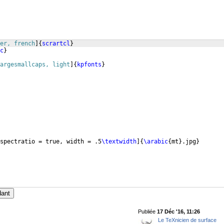
er, french
]
{
scrartcl
}
c
}
argesmallcaps, light
]
{
kpfonts
}
spectratio = true, width = .5
\textwidth
]
{
\arabic
{
mt
}
.jpg
}
dant
Publiée
17 Déc '16, 11:26
Le TeXnicien de surface