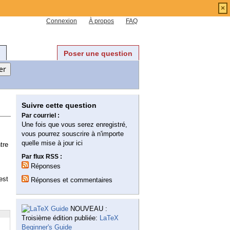
×
Connexion
À propos
FAQ
Poser une question
Suivre cette question
Par courriel :
Une fois que vous serez enregistré,
vous pourrez souscrire à n'importe
quelle mise à jour ici
tre
Par flux RSS :
Réponses
est
Réponses et commentaires
NOUVEAU :
Troisième édition publiée:
LaTeX
Beginner's Guide