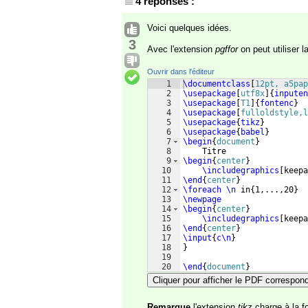
4 réponses :
Voici quelques idées.
3
Avec l'extension
pgffor
on peut utiliser
Ouvrir dans l'éditeur
1
\documentclass
[
12pt, a5pap
2
\usepackage
[
utf8x
]
{
inputen
3
\usepackage
[
T1
]
{
fontenc
}
4
\usepackage
[
fulloldstyle,l
5
\usepackage
{
tikz
}
6
\usepackage
{
babel
}
7
\begin
{
document
}
8
    Titre
9
\begin
{
center
}
10
\includegraphics
[
keepa
11
\end
{
center
}
12
\foreach
\n
 in
{
1,...,20
}
13
\newpage
14
\begin
{
center
}
15
\includegraphics
[
keepa
16
\end
{
center
}
17
\input
{
c\n
}
18
}
19
20
\end
{
document
}
Cliquer pour afficher le PDF correspon
Remarque
l'extension
tikz
charge à la f