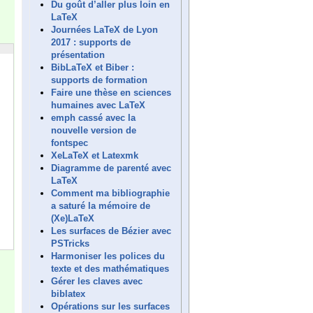
Du goût d’aller plus loin en
LaTeX
Journées LaTeX de Lyon
2017 : supports de
présentation
BibLaTeX et Biber :
supports de formation
Faire une thèse en sciences
humaines avec LaTeX
emph cassé avec la
nouvelle version de
fontspec
XeLaTeX et Latexmk
Diagramme de parenté avec
LaTeX
Comment ma bibliographie
a saturé la mémoire de
(Xe)LaTeX
Les surfaces de Bézier avec
PSTricks
Harmoniser les polices du
texte et des mathématiques
Gérer les claves avec
biblatex
Opérations sur les surfaces