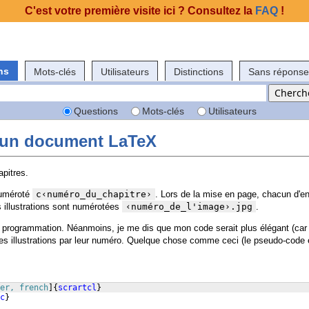
C'est votre première visite ici ? Consultez la
FAQ
!
ns
Mots-clés
Utilisateurs
Distinctions
Sans réponse
Questions
Mots-clés
Utilisateurs
 un document LaTeX
pitres.
 numéroté
c‹numéro_du_chapitre›
. Lors de la mise en page, chacun d'en
s illustrations sont numérotées
‹numéro_de_l'image›.jpg
.
e programmation. Néanmoins, je me dis que mon code serait plus élégant (car
et les illustrations par leur numéro. Quelque chose comme ceci (le pseudo-code 
er, french
]
{
scrartcl
}
c
}