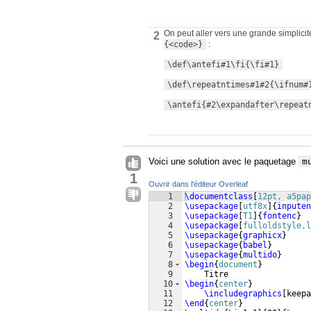
On peut aller vers une grande simplici
2
{<code>}
:
\def\antefi#1\fi{\fi#1}
\def\repeatntimes#1#2{\ifnum#
\antefi{#2\expandafter\repeat
Voici une solution avec le paquetage
m
1
Ouvrir dans l'éditeur Overleaf
1
\documentclass
[
12pt, a5pap
2
\usepackage
[
utf8x
]
{
inputen
3
\usepackage
[
T1
]
{
fontenc
}
4
\usepackage
[
fulloldstyle,l
5
\usepackage
{
graphicx
}
6
\usepackage
{
babel
}
7
\usepackage
{
multido
}
8
\begin
{
document
}
9
    Titre
10
\begin
{
center
}
11
\includegraphics
[
keepa
12
\end
{
center
}