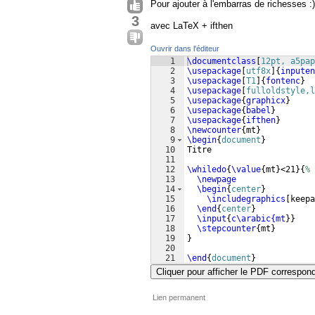
Pour ajouter à l'embarras de richesses :)
3
avec LaTeX + ifthen
Ouvrir dans l'éditeur
1
\documentclass
[
12pt, a5pap
2
\usepackage
[
utf8x
]
{
inputen
3
\usepackage
[
T1
]
{
fontenc
}
4
\usepackage
[
fulloldstyle,l
5
\usepackage
{
graphicx
}
6
\usepackage
{
babel
}
7
\usepackage
{
ifthen
}
8
\newcounter
{
mt
}
9
\begin
{
document
}
10
Titre
11
12
\whiledo
{
\value
{
mt
}
<21
}
{
%
13
\newpage
14
\begin
{
center
}
15
\includegraphics
[
keepa
16
\end
{
center
}
17
\input
{
c\arabic{mt
}
}
18
\stepcounter
{
mt
}
19
}
20
21
\end
{
document
}
Cliquer pour afficher le PDF correspon
Lien permanent