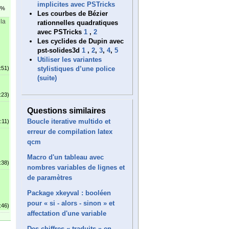
implicites avec PSTricks
1%
Les courbes de Bézier
 la
rationnelles quadratiques
avec PSTricks
1
,
2
Les cyclides de Dupin avec
pst-solides3d
1
,
2
,
3
,
4
,
5
Utiliser les variantes
stylistiques d’une police
:51)
(suite)
:23)
Questions similaires
Boucle iterative multido et
:11)
erreur de compilation latex
qcm
Macro d'un tableau avec
:38)
nombres variables de lignes et
de paramètres
Package xkeyval : booléen
pour « si - alors - sinon » et
:46)
affectation d'une variable
Des chiffres « traduits » en