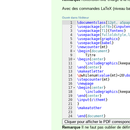
Avec des commandes LaTeX (niveau ba
Ouvrir dans l'éditeur
1
\documentclass
[
12pt, a5pap
2
\usepackage
[
utf8x
]
{
inputen
3
\usepackage
[
T1
]
{
fontenc
}
4
\usepackage
[
fulloldstyle,l
5
\usepackage
{
graphicx
}
6
\usepackage
{
babel
}
7
\newcounter
{
mt
}
8
\begin
{
document
}
9
    Titre
10
\begin
{
center
}
11
\includegraphics
[
keepa
12
\end
{
center
}
13
\makeatletter
14
\@
whilenum
\value
{
mt
}
<20
\do
15
\stepcounter
{
mt
}
16
\newpage
17
\begin
{
center
}
18
\includegraphics
[
keepa
19
\end
{
center
}
20
\input
{
c\themt
}
21
}
22
\makeatother
23
24
\end
{
document
}
Cliquer pour afficher le PDF correspon
Remarque
Il ne faut pas oublier de défi