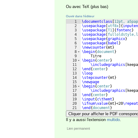
Ou avec TeX (plus bas)
Ouvrir dans l'éditeur
1
\documentclass
[
12pt, a5pap
2
\usepackage
[
utf8x
]
{
inputen
3
\usepackage
[
T1
]
{
fontenc
}
4
\usepackage
[
fulloldstyle,l
5
\usepackage
{
graphicx
}
6
\usepackage
{
babel
}
7
\newcounter
{
mt
}
8
\begin
{
document
}
9
    Titre
10
\begin
{
center
}
11
\includegraphics
[
keepa
12
\end
{
center
}
13
\loop
14
\stepcounter
{
mt
}
15
\newpage
16
\begin
{
center
}
17
\includegraphics
[
keepa
18
\end
{
center
}
19
\input
{
c\themt
}
20
\ifnum\value
{
mt
}
<20
\repeat
21
\end
{
document
}
Cliquer pour afficher le PDF correspon
Il y a aussi l'extension
multido
.
Lien permanent