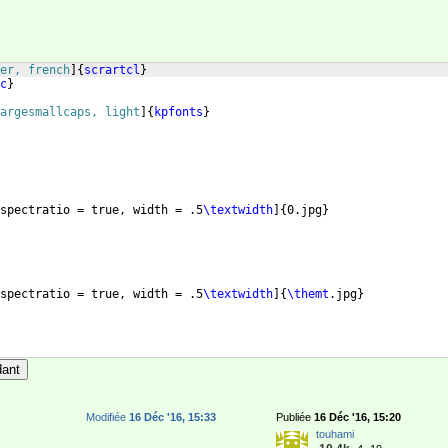
er, french
]
{
scrartcl
}
c
}
argesmallcaps, light
]
{
kpfonts
}
spectratio = true, width = .5
\textwidth
]
{
0.jpg
}
spectratio = true, width = .5
\textwidth
]
{
\themt
.jpg
}
dant
Modifiée
16 Déc '16, 15:33
Publiée
16 Déc '16, 15:20
touhami