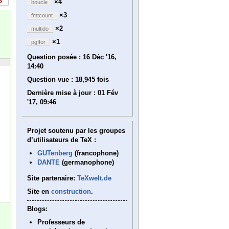
s
×4
boucle
×3
fmtcount
×2
multido
×1
pgffor
Question posée :
16 Déc '16,
14:40
Question vue :
18,945 fois
Dernière mise à jour :
01 Fév
'17, 09:46
Projet soutenu par les groupes
d’utilisateurs de TeX :
GUTenberg
(francophone)
DANTE
(germanophone)
Site partenaire:
TeXwelt.de
Site en
construction
.
Blogs:
Professeurs de