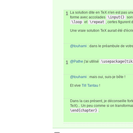
La solution dite en TeX n'en est pas u
1
forme avec accolades
\input{}
sont
\loop
et
\repeat
, certes figuren
Une vraie solution TeX aurait été d'écr
@touhami
: dans le préambule de votr
@Pathe
j'ai utilisé
\usepackage{tik
1
@touhami
: mais oui, suis-je bête !
Et vive
Till Tantau
!
Dans la cas présent, je déconseille fo
TeX)... Un peu comme si on transform
\end{chapter}
.