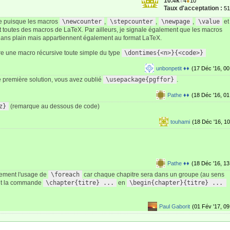
10.4k
●
4
●
10
Taux d'acceptation :
5
ne puisque les macros
\newcounter
,
\stepcounter
,
\newpage
,
\value
et
 toutes des macros de LaTeX. Par ailleurs, je signale également que les macros
t dans plain mais appartiennent également au format LaTeX.
ire une macro récursive toute simple du type
\dontimes{<n>}{<code>}
unbonpetit ♦♦
(17 Déc '16, 00
e première solution, vous avez oublié
\usepackage{pgffor}
.
Pathe ♦♦
(18 Déc '16, 01
z}
(remarque au dessous de code)
touhami
(18 Déc '16, 10
Pathe ♦♦
(18 Déc '16, 13
rtement l'usage de
\foreach
car chaque chapitre sera dans un groupe (au sens
ait la commande
\chapter{titre} ...
en
\begin{chapter}{titre} ... 
Paul Gaborit
(01 Fév '17, 09