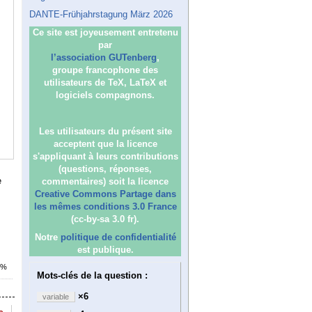
DANTE-Frühjahrstagung März 2026
Ce site est joyeusement entretenu
par
l’association GUTenberg
,
groupe francophone des
utilisateurs de TeX, LaTeX et
logiciels compagnons.
Les utilisateurs du présent site
acceptent que la licence
s'appliquant à leurs contributions
(questions, réponses,
e
commentaires) soit la licence
Creative Commons Partage dans
les mêmes conditions 3.0 France
(cc-by-sa 3.0 fr).
Notre
politique de confidentialité
est publique.
7%
Mots-clés de la question :
×6
variable