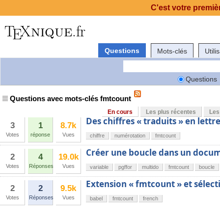
C'est votre premièr
Questions
Mots-clés
Utili
Questions
Questions avec mots-clés fmtcount
En cours
Les plus récentes
Les
Des chiffres « traduits » en lettr
3
1
8.7k
Votes
réponse
Vues
chiffre
numérotation
fmtcount
Créer une boucle dans un docu
2
4
19.0k
Votes
Réponses
Vues
variable
pgffor
multido
fmtcount
boucle
Extension « fmtcount » et sélect
2
2
9.5k
Votes
Réponses
Vues
babel
fmtcount
french