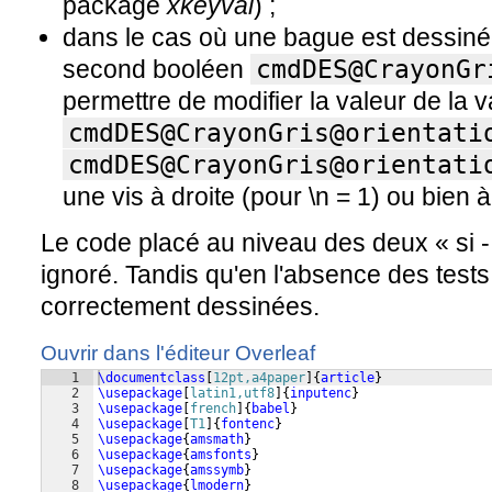
package
xkeyval
) ;
dans le cas où une bague est dessiné
second booléen
cmdDES@CrayonGr
permettre de modifier la valeur de la v
cmdDES@CrayonGris@orientati
cmdDES@CrayonGris@orientati
une vis à droite (pour \n = 1) ou bien 
Le code placé au niveau des deux « si -
ignoré. Tandis qu'en l'absence des tests 
correctement dessinées.
Ouvrir dans l'éditeur Overleaf
1
\documentclass
[
12pt,a4paper
]
{
article
}
2
\usepackage
[
latin1,utf8
]
{
inputenc
}
3
\usepackage
[
french
]
{
babel
}
4
\usepackage
[
T1
]
{
fontenc
}
5
\usepackage
{
amsmath
}
6
\usepackage
{
amsfonts
}
7
\usepackage
{
amssymb
}
8
\usepackage
{
lmodern
}