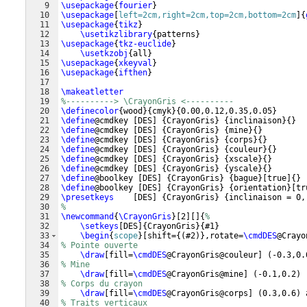
9
\usepackage
{
fourier
}
10
\usepackage
[
left=2cm,right=2cm,top=2cm,bottom=2cm
]
{
11
\usepackage
{
tikz
}
12
\usetikzlibrary
{
patterns
}
13
\usepackage
{
tkz-euclide
}
14
\usetkzobj
{
all
}
15
\usepackage
{
xkeyval
}
16
\usepackage
{
ifthen
}
17
18
\makeatletter
19
%----------> \CrayonGris <----------
20
\definecolor
{
wood
}
{
cmyk
}
{
0.00,0.12,0.35,0.05
}
21
\define
@cmdkey 
[
DES
]
{
CrayonGris
}
{
inclinaison
}
{
}
22
\define
@cmdkey 
[
DES
]
{
CrayonGris
}
{
mine
}
{
}
23
\define
@cmdkey 
[
DES
]
{
CrayonGris
}
{
corps
}
{
}
24
\define
@cmdkey 
[
DES
]
{
CrayonGris
}
{
couleur
}
{
}
25
\define
@cmdkey 
[
DES
]
{
CrayonGris
}
{
xscale
}
{
}
26
\define
@cmdkey 
[
DES
]
{
CrayonGris
}
{
yscale
}
{
}
27
\define
@boolkey 
[
DES
]
{
CrayonGris
}
{
bague
}
[
true
]
{
}
28
\define
@boolkey 
[
DES
]
{
CrayonGris
}
{
orientation
}
[
tr
29
\presetkeys
[
DES
]
{
CrayonGris
}
{
inclinaison = 0,
30
%
31
\newcommand
{
\CrayonGris
}
[
2
]
[
]
{
%
32
\setkeys
[
DES
]
{
CrayonGris
}
{
#1
}
33
\begin
{
scope
}
[
shift=
{(
#2
)}
,rotate=
\cmdDES
@Crayo
34
% Pointe ouverte
35
\draw
[
fill=
\cmdDES
@CrayonGris@couleur
]
(
-0.3,0.
36
% Mine
37
\draw
[
fill=
\cmdDES
@CrayonGris@mine
]
(
-0.1,0.2
)
 
38
% Corps du crayon    
39
\draw
[
fill=
\cmdDES
@CrayonGris@corps
]
(
0.3,0.6
)
 
40
% Traits verticaux