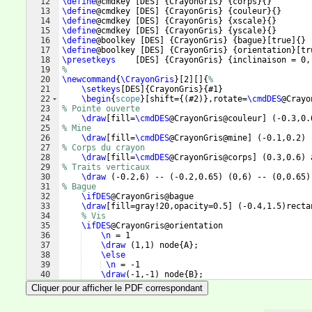
12
\define
@cmdkey 
[
DES
]
{
CrayonGris
}
{
corps
}
{
}
13
\define
@cmdkey 
[
DES
]
{
CrayonGris
}
{
couleur
}
{
}
14
\define
@cmdkey 
[
DES
]
{
CrayonGris
}
{
xscale
}
{
}
15
\define
@cmdkey 
[
DES
]
{
CrayonGris
}
{
yscale
}
{
}
16
\define
@boolkey 
[
DES
]
{
CrayonGris
}
{
bague
}
[
true
]
{
}
17
\define
@boolkey 
[
DES
]
{
CrayonGris
}
{
orientation
}
[
tr
18
\presetkeys
[
DES
]
{
CrayonGris
}
{
inclinaison = 0,
19
%
20
\newcommand
{
\CrayonGris
}
[
2
]
[
]
{
%
21
\setkeys
[
DES
]
{
CrayonGris
}
{
#1
}
22
\begin
{
scope
}
[
shift=
{(
#2
)}
,rotate=
\cmdDES
@Crayo
23
% Pointe ouverte
24
\draw
[
fill=
\cmdDES
@CrayonGris@couleur
]
(
-0.3,0.
25
% Mine
26
\draw
[
fill=
\cmdDES
@CrayonGris@mine
]
(
-0.1,0.2
)
 
27
% Corps du crayon    
28
\draw
[
fill=
\cmdDES
@CrayonGris@corps
]
(
0.3,0.6
)
 
29
% Traits verticaux
30
\draw
(
-0.2,6
)
 -- 
(
-0.2,0.65
)
(
0,6
)
 -- 
(
0,0.65
)
31
% Bague
32
\ifDES
@CrayonGris@bague
33
\draw
[
fill=gray!20,opacity=0.5
]
(
-0.4,1.5
)
recta
34
% Vis
35
\ifDES
@CrayonGris@orientation
36
\n
 = 1
37
\draw
(
1,1
)
 node
{
A
}
;
38
\else
39
\n
 = -1
40
\draw
(
-1,-1
)
 node
{
B
}
;
41
\fi
Cliquer pour afficher le PDF correspondant