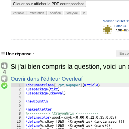
41
\draw
(
-0.2,6
)
 -- 
(
-0.2,0.65
)
(
0,6
)
 -- 
(
0,0.65
)
Cliquer pour afficher le PDF correspondant
variable
affectation
booléen
xkeyval
if
Modifiée
12 Oct '1
Pathe ♦♦
7.9k
●
82
Une réponse :
En co
Si j'ai bien compris la question, voici un
4
Ouvrir dans l'éditeur Overleaf
1
\documentclass
[
12pt,a4paper
]
{
article
}
2
\usepackage
{
tikz
}
3
\usepackage
{
xkeyval
}
4
5
\newcount\n
6
7
\makeatletter
8
%----------> \CrayonGris <----------
9
\definecolor
{
wood
}
{
cmyk
}
{
0.00,0.12,0.35,0.05
}
10
\define
@cmdkey 
[
DES
]
{
CrayonGris
}
{
inclinaison
}
{
}
11
\define
@cmdkey 
[
DES
]
{
CrayonGris
}
{
mine
}
{
}