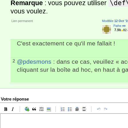
Remarque
: vous pouvez utiliser
\def
vous voulez.
Lien permanent
Modifiée
12 Oct '1
Pathe ♦♦
7.9k
●
82
C'est exactement ce qu'il me fallait !
@pdesmons
: dans ce cas, veuillez « a
2
cliquant sur la boîte ad hoc, en haut à 
Votre réponse