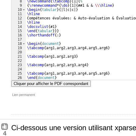
8
\newcommand
{
\tabcomp
}
[
1
]
{
%
9
{
\renewcommand
*
{
\do
}
[
1
]
{
##1 & & 
\\
\hline
}
10
\begin
{
tabular
}
{
|l|c|c|
}
11
\hline
12
Compétences évaluées: & Auto-évaluation & Évaluatio
13
\hline
14
\docsvlist
{
#1
}
15
\end
{
tabular
}
}}
16
\shorthandoff
{
:
}
17
18
\begin
{
document
}
19
\tabcomp
{
arg1,arg2,arg3,arg4,arg5,arg6
}
20
21
\tabcomp
{
arg1,arg2,arg3
}
22
23
\tabcomp
{
arg1,arg2,arg3,arg4
}
24
25
\tabcomp
{
arg1,arg2,arg3,arg4,arg5,arg6
}
26
\end
{
document
}
Cliquer pour afficher le PDF correspondant
Lien permanent
Ci-dessous une version utilisant xparse
4