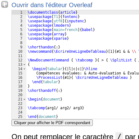
Ouvrir dans l'éditeur Overleaf
1
\documentclass
{
article
}
2
\usepackage
[
T1
]
{
fontenc
}
3
\usepackage
[
utf8
]
{
inputenc
}
4
\usepackage
{
lmodern
}
5
\usepackage
[
main=french
]
{
babel
}
6
\usepackage
{
array
}
7
\usepackage
{
xparse
}
8
9
\shorthandon
{
:
}
10
\newcommand
{
\EcrireUneLigneDeTableau
}
[
1
]
{
#1 & & 
\\
11
12
\NewDocumentCommand
{
\tabcomp
}
{
 > 
{
\SplitList
{
 
13
{
14
\begin
{
tabular
}
{
|l|c|c|
}
\hline
15
    Compétences évaluées: & Auto-évaluation & Évalu
16
\ProcessList
{
#1
}
{
\EcrireUneLigneDeTableau
}
17
\end
{
tabular
}
18
}
19
\shorthandoff
{
:
}
20
21
\begin
{
document
}
22
23
\tabcomp
{
arg1/ arg2/ arg3
}
24
25
\end
{
document
}
Cliquer pour afficher le PDF correspondant
On peut remplacer le caractère
/
par 