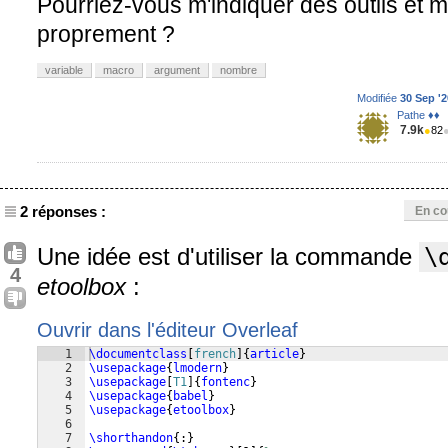
Pourriez-vous m'indiquer des outils et m'
proprement ?
variable
macro
argument
nombre
Modifiée
30 Sep '2
Pathe ♦♦
7.9k
●
82
2 réponses :
En co
Une idée est d'utiliser la commande
\
4
etoolbox
:
Ouvrir dans l'éditeur Overleaf
1
\documentclass
[
french
]
{
article
}
2
\usepackage
{
lmodern
}
3
\usepackage
[
T1
]
{
fontenc
}
4
\usepackage
{
babel
}
5
\usepackage
{
etoolbox
}
6
7
\shorthandon
{
:
}