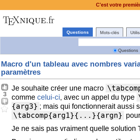
C'est votre premièr
Questions
Mots-clés
Utili
Questions
Macro d'un tableau avec nombres varia
paramètres
Je souhaite créer une macro
\tabcom
3
comme
celui-ci
, avec un appel du type
{arg3}
; mais qui fonctionnerait aussi s
\tabcomp{arg1}{...}{argn}
pour
Je ne sais pas vraiment quelle solution T