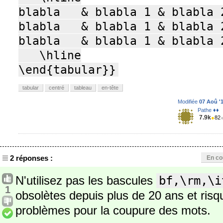
blabla   & blabla 1 & blabla 2
blabla   & blabla 1 & blabla 2
blabla   & blabla 1 & blabla 2
   \hline

\end{tabular}}
tabular
centré
tableau
en-tête
Modifiée
07 Aoû '1
Pathe ♦♦
7.9k
●
82
2 réponses :
En co
N'utilisez pas les bascules
bf,\rm,\i
1
obsolètes depuis plus de 20 ans et ris
problèmes pour la coupure des mots.