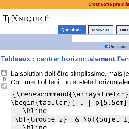
C'est votre premièr
Questions
Mots-clés
Utili
Questions
Tableaux : centrer horizontalement l'en
La solution doit être simplissime, mais 
0
Comment obtenir un en-tête horizontale
{\renewcommand{\arraystretch}
\begin{tabular}{ l | p{5.5cm}|
   \hline

 \bf{Groupe 2}  & \bf{Sujet 1} & \bf{Sujet 2} \\

   \hline
