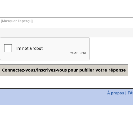
[Masquer l'aperçu]
À propos
|
FA