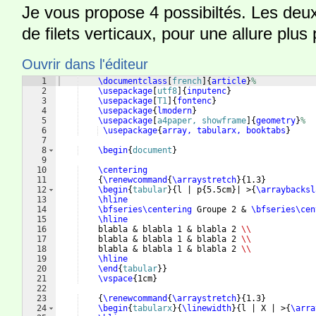
Je vous propose 4 possibiltés. Les deux 
de filets verticaux, pour une allure plus
Ouvrir dans l'éditeur
1
\documentclass
[
french
]
{
article
}
%
2
\usepackage
[
utf8
]
{
inputenc
}
3
\usepackage
[
T1
]
{
fontenc
}
4
\usepackage
{
lmodern
}
5
\usepackage
[
a4paper, showframe
]
{
geometry
}
%
6
\usepackage
{
array, tabularx, booktabs
}
7
8
\begin
{
document
}
9
10
\centering
11
{
\renewcommand
{
\arraystretch
}
{
1.3
}
12
\begin
{
tabular
}
{
l | p
{
5.5cm
}
| >
{
\arraybacksl
13
\hline
14
\bfseries\centering
 Groupe 2 & 
\bfseries\cen
15
\hline
16
    blabla & blabla 1 & blabla 2 
\\
17
    blabla & blabla 1 & blabla 2 
\\
18
    blabla & blabla 1 & blabla 2 
\\
19
\hline
20
\end
{
tabular
}
}
21
\vspace
{
1cm
}
22
23
{
\renewcommand
{
\arraystretch
}
{
1.3
}
24
\begin
{
tabularx
}
{
\linewidth
}
{
l | X | >
{
\arra