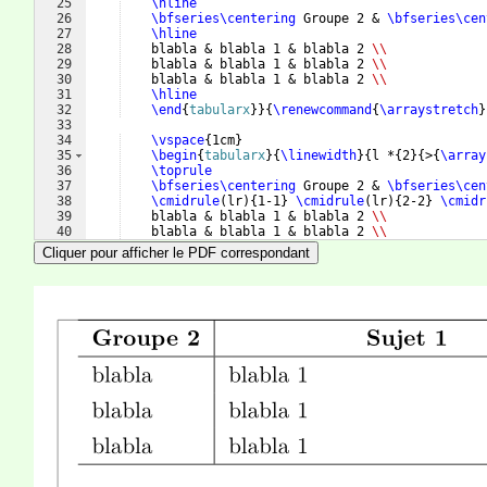
25
\hline
26
\bfseries\centering
 Groupe 2 & 
\bfseries\cen
27
\hline
28
    blabla & blabla 1 & blabla 2 
\\
29
    blabla & blabla 1 & blabla 2 
\\
30
    blabla & blabla 1 & blabla 2 
\\
31
\hline
32
\end
{
tabularx
}
}
{
\renewcommand
{
\arraystretch
}
33
34
\vspace
{
1cm
}
35
\begin
{
tabularx
}
{
\linewidth
}
{
l *
{
2
}
{
>
{
\array
36
\toprule
37
\bfseries\centering
 Groupe 2 & 
\bfseries\cen
38
\cmidrule
(
lr
)
{
1-1
}
\cmidrule
(
lr
)
{
2-2
}
\cmidr
39
    blabla & blabla 1 & blabla 2 
\\
40
    blabla & blabla 1 & blabla 2 
\\
41
    blabla & blabla 1 & blabla 2 
\\
Cliquer pour afficher le PDF correspondant