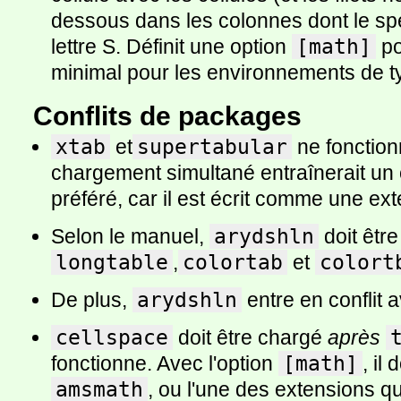
dessous dans les colonnes dont le spéc
lettre S. Définit une option
[math]
po
minimal pour les environnements de 
Conflits de packages
xtab
et
supertabular
ne fonction
chargement simultané entraînerait un c
préféré, car il est écrit comme une ex
Selon le manuel,
arydshln
doit êtr
longtable
,
colortab
et
colort
De plus,
arydshln
entre en conflit 
cellspace
doit être chargé
après
fonctionne. Avec l'option
[math]
, il
amsmath
, ou l'une des extensions 