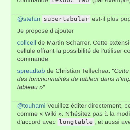
commande
texdoc tab
(par exemple) 
@stefan
supertabular
est-il plus po
Je propose d'ajouter
collcell
de Martin Schar­rer. Cette extensi
cellule offrant la possibilité de l'utilis
commande.
spreadtab
de Chris­tian Tel­lechea. "
Cette
des fonctionnalités de tableur dans n'i
tableau »
"
@touhami
Veuillez éditer directement, 
comme « Wiki ». N'hésitez pas à la modif
d'accord avec
longtable
, et aussi a