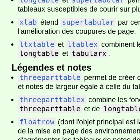
longtable
et
supertabular
perm
tableaux susceptibles de courir sur pl
xtab
étend
supertabular
par cer
l'amélioration des coupures de page.
ltxtable
et
ltablex
combinent le
longtable
et
tabularx
.
Légendes et notes
threeparttable
permet de créer 
et notes de largeur égale à celle du t
threeparttablex
combine les fonc
threeparttable
et de
longtabl
floatrow
(dont l'objet principal es
de la mise en page des environnement