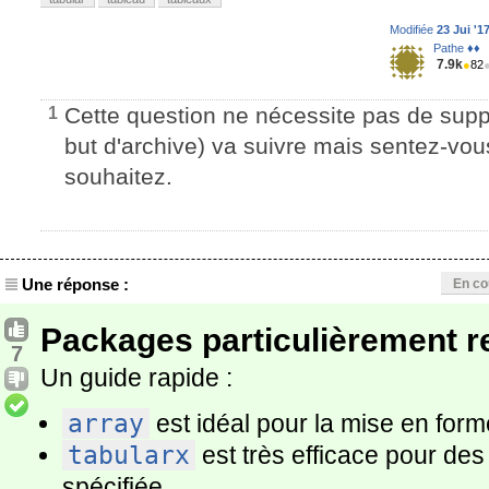
Modifiée
23 Jui '1
Pathe ♦♦
7.9k
●
82
Cette question ne nécessite pas de suppo
1
but d'archive) va suivre mais sentez-vous
souhaitez.
Une réponse :
En co
Packages particulièrement
7
Un guide rapide :
array
est idéal pour la mise en for
tabularx
est très efficace pour des
spécifiée