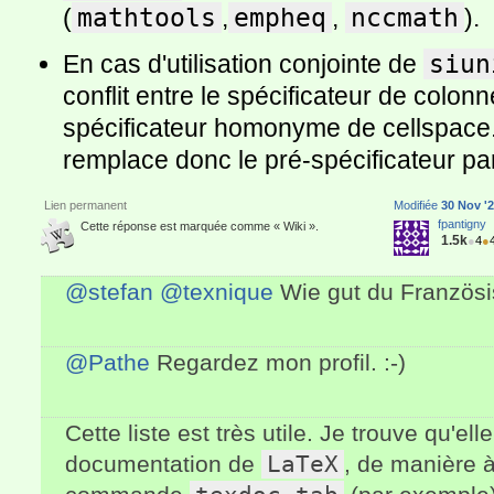
(
mathtools
,
empheq
,
nccmath
).
En cas d'utilisation conjointe de
siun
conflit entre le spécificateur de colon
spécificateur homonyme de cellspace
remplace donc le pré-spécificateur p
Lien permanent
Modifiée
30 Nov '2
fpantigny
Cette réponse est marquée comme « Wiki ».
1.5k
●
4
●
@stefan
@texnique
Wie gut du Französis
@Pathe
Regardez mon profil. :-)
Cette liste est très utile. Je trouve qu'ell
documentation de
LaTeX
, de manière à