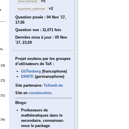
×5
newcommand
×2
argument_optionnel
a
Question posée :
04 Nov '17,
17:26
Question vue :
11,071 fois
Dernière mise à jour :
05 Nov
'17, 23:29
2%
Projet soutenu par les groupes
d’utilisateurs de TeX :
:18)
GUTenberg
(francophone)
DANTE
(germanophone)
:23)
Site partenaire:
TeXwelt.de
Site en
construction
.
:31)
Blogs:
Professeurs de
mathématiques dans le
:34)
secondaire, connaissez-
vous le package