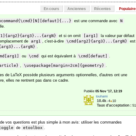
En cours
Anciennes
Récentes
Populaire
wcommand{\cmd}[N][defaut]{...}
est une commande avec
N
le.
g1]{arg2}{arg3}...{argN}
et si on omit
[arg1]
la valeur par défaut
 remplacement de
arg1
, c'est-à-dire
\cmd{arg2}{arg3}...{argN}
est
{arg3}...{argN}
.
md[arg1]
ou
\cmd
qui est équivalent à
\cmd[defaut]
.
article}
,
\usepackage[margin=2cm]{geometry}
.
 de LaTeX possède plusieurs arguments optionnelles, d'autres ont une
re, elles ne rentrent pas dans ce cadre.
Publiée
05 Nov '17, 12:19
touhami
10.4k
●
4
●
10
Taux d'acceptation :
5
e de vos questions est plus simple à mon avis: utiliser les commandes
toggle
de
etoolbox
.