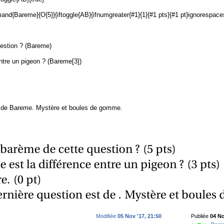
areme}{O{5}}{iftoggle{AB}{ifnumgreater{#1}{1}{#1 pts}{#1 pt}ignorespaces}
uestion ? (Bareme)
entre un pigeon ? (Bareme[3])
t de Bareme. Mystère et boules de gomme.
Modifiée
05 Nov '17, 21:50
Publiée
04 No