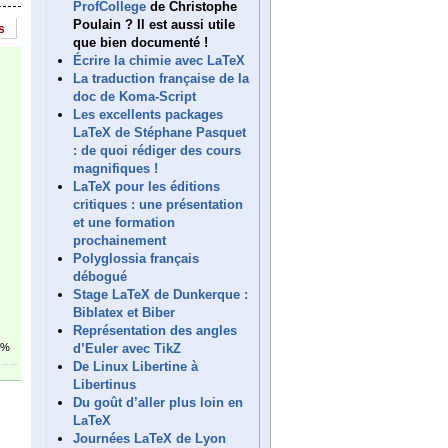
ProfCollege
de Christophe
Poulain ? Il est aussi utile
s
que bien documenté !
Écrire la chimie avec LaTeX
La traduction française de la
doc de Koma-Script
Les excellents packages
LaTeX de Stéphane Pasquet
: de quoi rédiger des cours
magnifiques !
LaTeX pour les éditions
critiques : une présentation
et une formation
prochainement
Polyglossia français
débogué
Stage LaTeX de Dunkerque :
Biblatex et Biber
Représentation des angles
d’Euler avec TikZ
1%
De Linux Libertine à
Libertinus
Du goût d’aller plus loin en
LaTeX
Journées LaTeX de Lyon