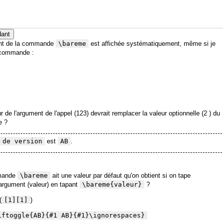
dant
ment de la commande
\bareme
est affichée systématiquement, même si je
a commande :
ur de l'argument de l'appel (123) devrait remplacer la valeur optionnelle (2 ) du
e ?
 de version
est
AB
.
mmande
\bareme
ait une valeur par défaut qu'on obtient si on tape
argument (valeur) en tapant
\bareme{valeur}
?
(
[1][1]
)
iftoggle{AB}{#1 AB}{#1}\ignorespaces}