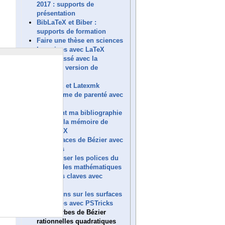
2017 : supports de
présentation
BibLaTeX et Biber :
supports de formation
Faire une thèse en sciences
humaines avec LaTeX
emph cassé avec la
nouvelle version de
fontspec
XeLaTeX et Latexmk
Diagramme de parenté avec
LaTeX
Comment ma bibliographie
a saturé la mémoire de
(Xe)LaTeX
Les surfaces de Bézier avec
PSTricks
Harmoniser les polices du
texte et des mathématiques
Gérer les claves avec
biblatex
Opérations sur les surfaces
implicites avec PSTricks
Les courbes de Bézier
rationnelles quadratiques