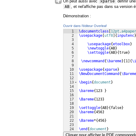
On peut aussi avec
xparse
définir une
AB
, et nel'affiche pas dans sa version é
Démonstration :
Ouvrir dans l'éditeur Overleaf
1
\documentclass
[
12pt,a4pape
2
\usepackage
[
utf8
]
{
inputenc
3
4
\usepackage
{
etoolbox
}
5
\newtoggle
{
AB
}
6
\settoggle
{
AB
}
{
true
}
7
8
\newcommand
{
\bareme
}
[
1
]
{
\
9
10
\usepackage
{
xparse
}
11
\NewDocumentCommand
{
\Barem
12
13
\begin
{
document
}
14
15
\bareme
{
123 
}
16
17
\Bareme
{
123
}
18
19
\settoggle
{
AB
}
{
false
}
20
\bareme
{
456
}
21
22
\Bareme
*
{
456
}
23
24
\end
{
document
}
Cliquer pour afficher le PDF correspond