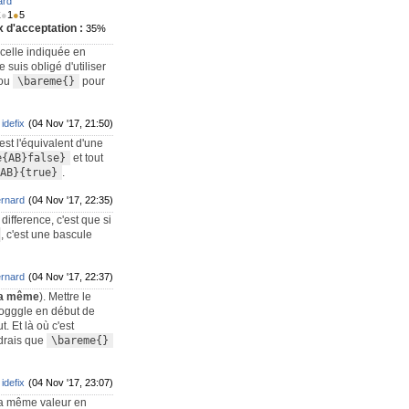
ard
k
●
1
●
5
 d'acceptation :
35%
 celle indiquée en
e suis obligé d'utiliser
ou
\bareme{}
pour
idefix
(04 Nov '17, 21:50)
st l'équivalent d'une
e{AB}false}
et tout
AB}{true}
.
rnard
(04 Nov '17, 22:35)
ifference, c'est que si
, c'est une bascule
rnard
(04 Nov '17, 22:37)
la même
). Mettre le
 togggle en début de
. Et là où c'est
udrais que
\bareme{}
idefix
(04 Nov '17, 23:07)
 la même valeur en