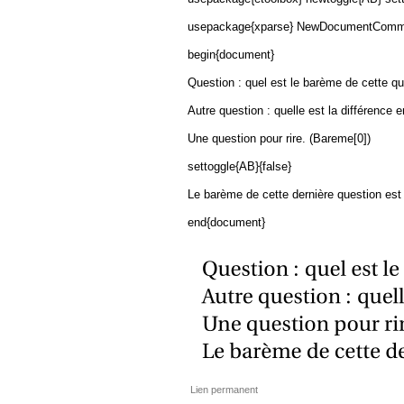
usepackage{xparse} NewDocumentCommand{B
begin{document}
Question : quel est le barème de cette q
Autre question : quelle est la différence 
Une question pour rire. (Bareme[0])
settoggle{AB}{false}
Le barème de cette dernière question es
end{document}
Lien permanent