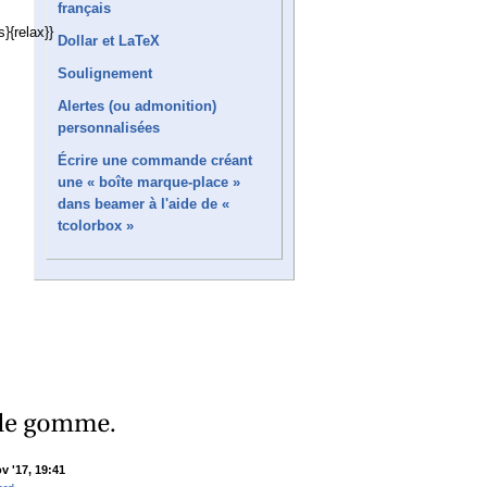
français
{relax}}
Dollar et LaTeX
Soulignement
Alertes (ou admonition)
personnalisées
Écrire une commande créant
une « boîte marque-place »
dans beamer à l'aide de «
tcolorbox »
v '17, 19:41