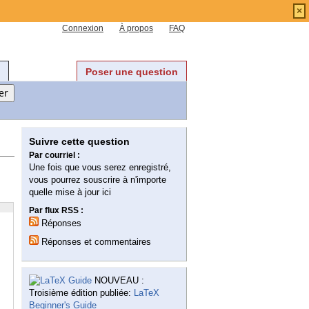
×
Connexion
À propos
FAQ
Poser une question
Suivre cette question
Par courriel :
Une fois que vous serez enregistré,
vous pourrez souscrire à n'importe
quelle mise à jour ici
Par flux RSS :
Réponses
Réponses et commentaires
NOUVEAU :
Troisième édition publiée:
LaTeX
Beginner's Guide