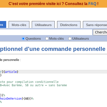
C'est votre première visite ici ? Consultez la
FAQ
!
ns
Mots-clés
Utilisateurs
Distinctions
Sans réponse
Questions
Mots-clés
Utilisateurs
ptionnel d'une commande personnelle
 personnelle :
r
]
{
article
}
}
xte pour compilation conditionnelle
B=Avec Barème, SB ou autre = sans bareme
]
{
%
hoixDeVersion
}
{
AB
}}
%
%