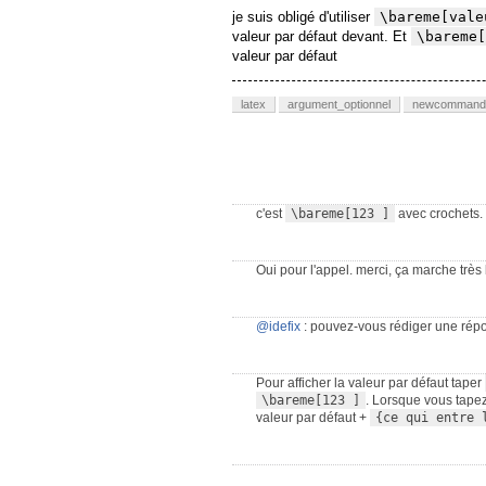
je suis obligé d'utiliser
\bareme[vale
valeur par défaut devant. Et
\bareme[
valeur par défaut
latex
argument_optionnel
newcommand
c'est
\bareme[123 ]
avec crochets.
Oui pour l'appel. merci, ça marche trè
@idefix
: pouvez-vous rédiger une répo
Pour afficher la valeur par défaut taper
\bareme[123 ]
. Lorsque vous tape
valeur par défaut +
{ce qui entre 