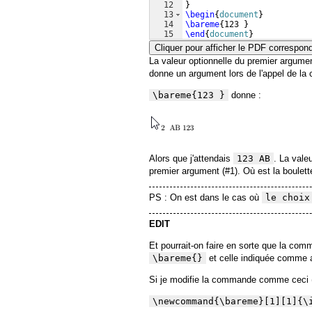
12
}
13
\begin
{
document
}
14
\bareme
{
123 
}
15
\end
{
document
}
Cliquer pour afficher le PDF correspon
La valeur optionnelle du premier argu
donne un argument lors de l'appel de l
\bareme{123 }
donne :
Alors que j'attendais
123 AB
. La vale
premier argument (#1). Où est la boulett
PS : On est dans le cas où
le choix
EDIT
Et pourrait-on faire en sorte que la co
\bareme{}
et celle indiquée comme 
Si je modifie la commande comme ceci 
\newcommand{\bareme}[1][1]{\