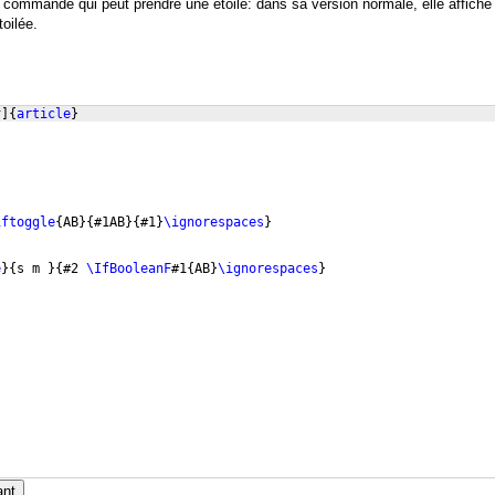
 commande qui peut prendre une étoile: dans sa version normale, elle affiche
toilée.
r
]
{
article
}
}
iftoggle
{
AB
}
{
#1AB
}
{
#1
}
\ignorespaces
}
e
}
{
s m 
}
{
#2 
\IfBooleanF
#1
{
AB
}
\ignorespaces
}
ant