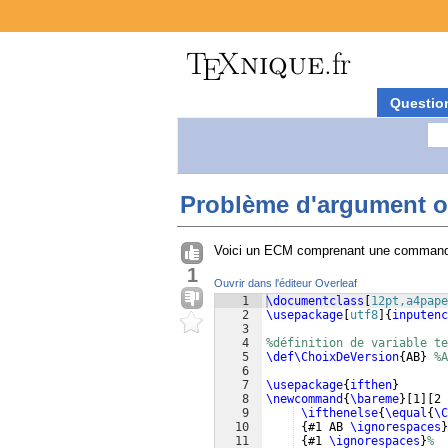
Questio
Problème d'argument o
Voici un ECM comprenant une commande
1
Ouvrir dans l'éditeur Overleaf
1
\documentclass
[
12pt,a4pape
2
\usepackage
[
utf8
]
{
inputenc
3
4
%définition de variable te
5
\def\ChoixDeVersion
{
AB
}
%A
6
7
\usepackage
{
ifthen
}
8
\newcommand
{
\bareme
}
[
1
]
[
2 
9
\ifthenelse
{
\equal
{
\C
10
{
#1 AB 
\ignorespaces
}
11
{
#1 
\ignorespaces
}
%