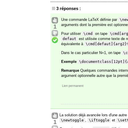
3 réponses :
Une commande LaTeX définie par
\ne
arguments dont la première est optionnel
1
Pour utiliser
\cmd
on tape
\cmd[ar
defaut
est utilisée comme texte de
équivalente à
\cmd[defaut]{arg2}
Dans le cas particulier N=1, on tape
\c
Exemple
\documentclass[12pt]{
Remarque
Quelques commandes internes
argument optionnelle autre que la premiè
Lien permanent
La solution déjà avancée lors d'une autr
\newtoggle
,
\iftoggle
et
\set
1