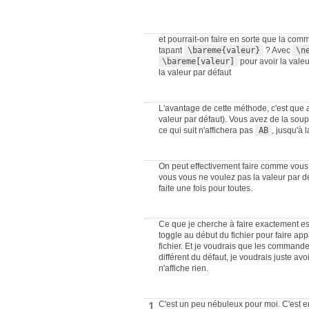
et pourrait-on faire en sorte que la co
tapant
\bareme{valeur}
? Avec
\n
\bareme[valeur]
pour avoir la valeu
la valeur par défaut
L'avantage de cette méthode, c'est que
valeur par défaut). Vous avez de la so
ce qui suit n'affichera pas
AB
, jusqu'à
On peut effectivement faire comme vou
vous vous ne voulez pas la valeur par déf
faite une fois pour toutes.
Ce que je cherche à faire exactement es
toggle au début du fichier pour faire a
fichier. Et je voudrais que les comman
différent du défaut, je voudrais juste av
n'affiche rien.
C'est un peu nébuleux pour moi. C'est e
1