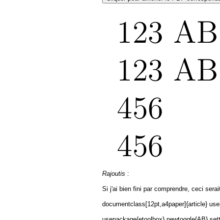
Rajoutis
:
Si j'ai bien fini par comprendre, ceci ser
documentclass[12pt,a4paper]{article} use
usepackage{etoolbox} newtoggle{AB} sett