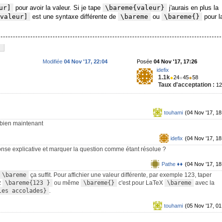
ur]
pour avoir la valeur. Si je tape
\bareme{valeur}
j'aurais en plus la
valeur]
est une syntaxe différente de
\bareme
ou
\bareme{}
pour l
Modifiée
04 Nov '17, 22:04
Posée
04 Nov '17, 17:26
idefix
1.1k
●
24
●
45
●
58
Taux d'acceptation :
1
touhami
(04 Nov '17, 18
s bien maintenant
idefix
(04 Nov '17, 18
nse explicative et marquer la question comme étant résolue ?
Pathe ♦♦
(04 Nov '17, 18
\bareme
ça suffit. Pour affichier une valeur différente, par exemple 123, taper
z
\bareme{123 }
ou même
\bareme{}
c'est pour LaTeX
\bareme
avec la
les accolades}
.
touhami
(05 Nov '17, 01