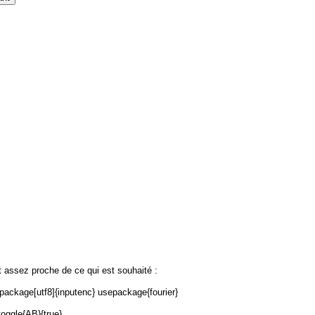
ait assez proche de ce qui est souhaité :
package[utf8]{inputenc} usepackage{fourier}
oggle{AB}{true}