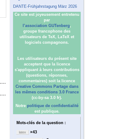
DANTE-Frühjahrstagung März 2026
Ce site est joyeusement entretenu
par
l’association GUTenberg
,
groupe francophone des
utilisateurs de TeX, LaTeX et
logiciels compagnons.
Les utilisateurs du présent site
acceptent que la licence
s'appliquant à leurs contributions
(questions, réponses,
commentaires) soit la licence
Creative Commons Partage dans
les mêmes conditions 3.0 France
(cc-by-sa 3.0 fr).
Notre
politique de confidentialité
est publique.
Mots-clés de la question :
×43
latex