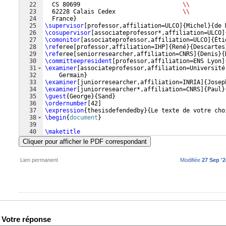
22
  CS 80699                             
\\
23
  62228 Calais Cedex                   
\\
24
  France
}
25
\supervisor
[
professor,affiliation=ULCO
]
{
Michel
}
{
de 
26
\cosupervisor
[
associateprofessor*,affiliation=ULCO
]
27
\comonitor
[
associateprofessor,affiliation=ULCO
]
{
Éti
28
\ref
eree
[
professor,affiliation=IHP
]
{
René
}
{
Descartes
29
\ref
eree
[
seniorresearcher,affiliation=CNRS
]
{
Denis
}
{
30
\committeepresident
[
professor,affiliation=ENS Lyon
]
31
\examiner
[
associateprofessor,affiliation=Université
32
    Germain
}
33
\examiner
[
juniorresearcher,affiliation=INRIA
]
{
Josep
34
\examiner
[
juniorresearcher*,affiliation=CNRS
]
{
Paul
}
35
\guest
{
George
}
{
Sand
}
36
\ordernumber
[
42
]
37
\expression
{
thesisdefendedby
}
{
Le texte de votre cho
38
\begin
{
document
}
39
40
\maketitle
41
Cliquer pour afficher le PDF correspondant
Lien permanent
Modifiée
27 Sep '2
Votre réponse