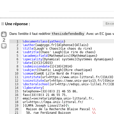
Une réponse :
En co
Dans l'entête il faut redéfinir
thesisdefendedby
Avec un EC (pas v
2
1
\documentclass
{
yathesis
}
2
\author
[
aa@zygo.fr
]
{
Alphonse
}
{
Allais
}
3
\title
[
Laugh's Chaos
]
{
Le chaos du rire
}
4
\subtitle
[
Chaos' Laugh
]
{
Le rire du chaos
}
5
\academicfield
[
Mathematics
]
{
Mathématiques
}
6
\speciality
[
Dynamical systems
]
{
Systèmes dynamiques
}
7
\date
{
1
}
{
1
}
{
2015
}
8
\submissiondate
{
1
}
{
10
}
{
2014
}
9
\subject
[
Chaotic Laugh
]
{
Rire chaotique
}
10
\comue
{
ComUE Lille Nord de France
}
11
\institute
[
url=https://www.univ-littoral.fr/
]
{
ULCO
}
12
\coinstitute
[
url=https://www.univ-paris13.fr/
]
{
Univ
13
\doctoralschool
[
url=http://edspi.univ-lille1.fr/
]
{
E
14
\laboratory
[
15
telephone=
(
33
)
(
0
)
3 21 46 55 86,
16
fax=
(
33
)
(
0
)
3 21 46 55 75,
17
email=secretariat@lmpa.univ-littoral.fr,
18
url=https://lmpa.univ-littoral.fr/
19
]
{
LMPA Joseph Liouville
}
{
%
20
  Maison de la Recherche Blaise Pascal 
\\
21
  50, rue Ferdinand Buisson            
\\