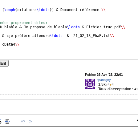
 
(
\emph
{
citations
\ldots
})
 & Document référence 
\\
nées proprement dites:
ù blabla & Je propose de blabla
\ldots
 & Fichier_truc.pdf
\\
 & «je préfère attendre
\ldots
  &  21_02_18_PhaE.txt
\\
 cData4
\\
dant
Publiée
26 Avr '23, 22:01
fpantigny
1.5k
●
4
●
4
Taux d'acceptation :
4