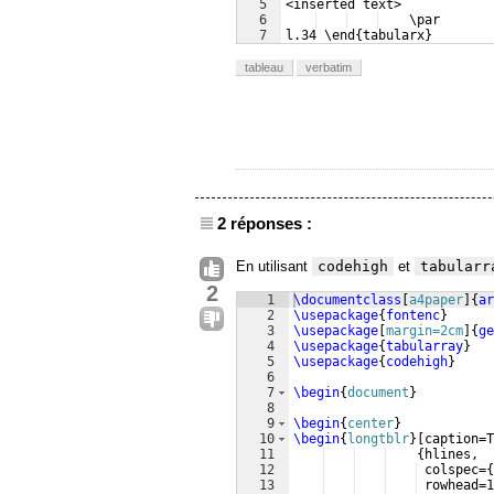
5
<inserted text> 
6
    \par 
7
l.34 \end{tabularx}
tableau
verbatim
2 réponses :
En utilisant
codehigh
et
tabularr
2
1
\documentclass
[
a4paper
]
{
ar
2
\usepackage
{
fontenc
}
3
\usepackage
[
margin=2cm
]
{
ge
4
\usepackage
{
tabularray
}
5
\usepackage
{
codehigh
}
6
7
\begin
{
document
}
8
9
\begin
{
center
}
10
\begin
{
longtblr
}
[
caption=T
11
{
hlines,
12
 colspec=
{
13
 rowhead=1