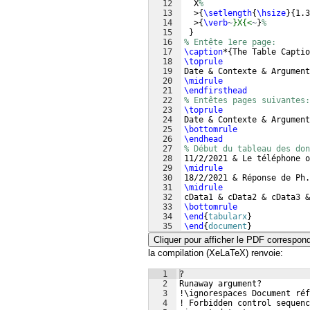
12
  X
%
13
  >
{
\setlength
{
\hsize
}
{
1.3
14
  >
{
\verb
~
}X{<
~
}
%
15
}
16
% Entête 1ere page:
17
\caption
*
{
The Table Captio
18
\toprule
19
Date & Contexte & Argument
20
\midrule
21
\endfirsthead
22
% Entêtes pages suivantes:
23
\toprule
24
Date & Contexte & Argument
25
\bottomrule
26
\endhead
27
% Début du tableau des don
28
11/2/2021 & Le téléphone o
29
\midrule
30
18/2/2021 & Réponse de Ph.
31
\midrule
32
cData1 & cData2 & cData3 &
33
\bottomrule
34
\end
{
tabularx
}
35
\end
{
document
}
Cliquer pour afficher le PDF correspon
la compilation (XeLaTeX) renvoie:
1
? 
2
Runaway argument?
3
!\ignorespaces Document réf
4
! Forbidden control sequenc