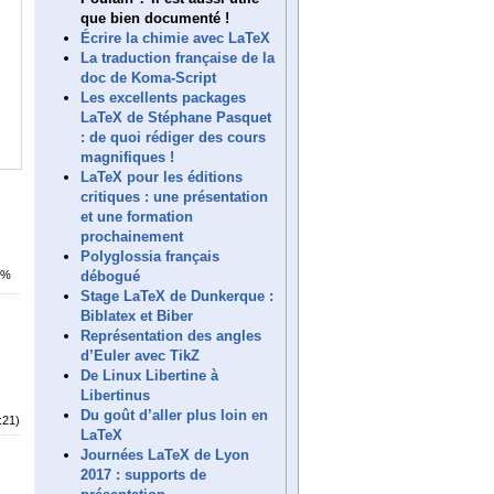
que bien documenté !
Écrire la chimie avec LaTeX
La traduction française de la
doc de Koma-Script
Les excellents packages
LaTeX de Stéphane Pasquet
: de quoi rédiger des cours
magnifiques !
LaTeX pour les éditions
critiques : une présentation
et une formation
prochainement
Polyglossia français
débogué
0%
Stage LaTeX de Dunkerque :
Biblatex et Biber
Représentation des angles
d’Euler avec TikZ
De Linux Libertine à
Libertinus
Du goût d’aller plus loin en
:21)
LaTeX
Journées LaTeX de Lyon
2017 : supports de