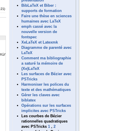
présentation
BibLaTeX et Biber :
:21)
supports de formation
Faire une thèse en sciences
humaines avec LaTeX
emph cassé avec la
nouvelle version de
fontspec
XeLaTeX et Latexmk
Diagramme de parenté avec
LaTeX
ning
}
Comment ma bibliographie
a saturé la mémoire de
(Xe)LaTeX
Les surfaces de Bézier avec
PSTricks
Harmoniser les polices du
texte et des mathématiques
Gérer les claves avec
biblatex
Opérations sur les surfaces
implicites avec PSTricks
Les courbes de Bézier
rationnelles quadratiques
avec PSTricks
1
,
2