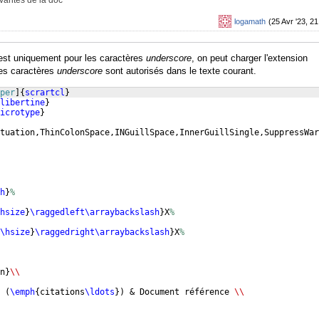
ivantes de la doc
logamath
(25 Avr '23, 21
 c'est uniquement pour les caractères
underscore
, on peut charger l'extension
les caractères
underscore
sont autorisés dans le texte courant.
per
]
{
scrartcl
}
libertine
}
icrotype
}
tuation,ThinColonSpace,INGuillSpace,InnerGuillSingle,SuppressWar
h
}
%
hsize
}
\raggedleft\arraybackslash
}
X
%
\hsize
}
\raggedright\arraybackslash
}
X
%
n
}
\\
 
(
\emph
{
citations
\ldots
})
 & Document référence 
\\