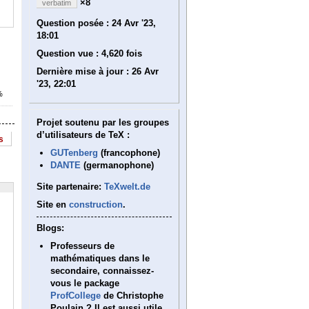
×8
verbatim
Question posée :
24 Avr '23,
18:01
Question vue :
4,620 fois
Dernière mise à jour :
26 Avr
'23, 22:01
%
Projet soutenu par les groupes
d’utilisateurs de TeX :
s
GUTenberg
(francophone)
DANTE
(germanophone)
Site partenaire:
TeXwelt.de
Site en
construction
.
Blogs:
Professeurs de
mathématiques dans le
secondaire, connaissez-
vous le package
ProfCollege
de Christophe
Poulain ? Il est aussi utile