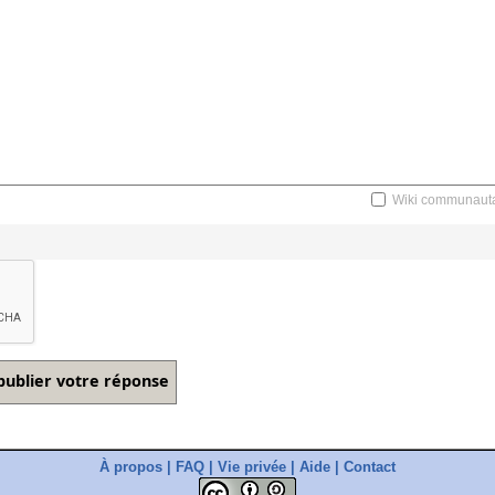
Wiki communauta
À propos
|
FAQ
|
Vie privée
|
Aide
|
Contact