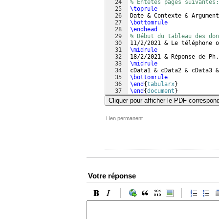
24
% Entêtes pages suivantes:
25
\toprule
26
Date & Contexte & Argument
27
\bottomrule
28
\endhead
29
% Début du tableau des don
30
11/2/2021 & Le téléphone o
31
\midrule
32
18/2/2021 & Réponse de Ph.
33
\midrule
34
cData1 & cData2 & cData3 &
35
\bottomrule
36
\end
{
tabularx
}
37
\end
{
document
}
Cliquer pour afficher le PDF correspon
Lien permanent
Votre réponse