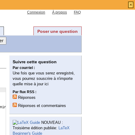
×
Connexion
À propos
FAQ
Poser une question
Suivre cette question
Par courriel :
Une fois que vous serez enregistré,
vous pourrez souscrire à n'importe
quelle mise à jour ici
Par flux RSS :
Réponses
Réponses et commentaires
ning
}
%espaces ?;:!«»
NOUVEAU :
Troisième édition publiée:
LaTeX
Beginner's Guide