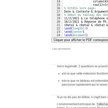
14
 column
{
4
}
15
 row
{
1
}
=
{
c
16
% Entête 1ere page:
17
Date & Contexte & Argument
18
% Début du tableau des don
19
11/2/2021 & Le téléphone o
20
18/2/2021 & Réponse de Ph.
21
cData1 & cData2 & cData3 &
22
\end
{
longtblr
}
23
\end
{
center
}
24
\end
{
document
}
Cliquer pour afficher le PDF correspon
Lien permanent
merci logamath. 2 questions se posent:
est-ce que cette extension foncti
est-ce que ce tableau est extensi
parcourue rapidement qui le laisse
Si je ne dis pas de bêtise, il s'agit bie
L'environnement principal de
tabula