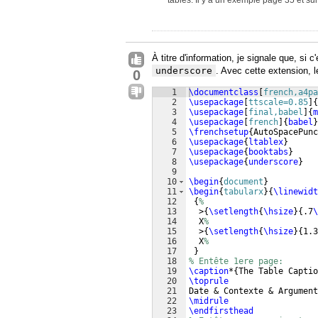
tables. Il y a un exemple page 35 et su
À titre d'information, je signale que, si
underscore
. Avec cette extension, 
0
1
\documentclass
[
french,a4pa
2
\usepackage
[
ttscale=0.85
]
{
3
\usepackage
[
final,babel
]
{
m
4
\usepackage
[
french
]
{
babel
}
5
\frenchsetup
{
AutoSpacePunc
6
\usepackage
{
ltablex
}
7
\usepackage
{
booktabs
}
8
\usepackage
{
underscore
}
9
10
\begin
{
document
}
11
\begin
{
tabularx
}
{
\linewidt
12
{
%
13
  >
{
\setlength
{
\hsize
}
{
.7
\
14
  X
%
15
  >
{
\setlength
{
\hsize
}
{
1.3
16
  X
%
17
}
18
% Entête 1ere page:
19
\caption
*
{
The Table Captio
20
\toprule
21
Date & Contexte & Argument
22
\midrule
23
\endfirsthead