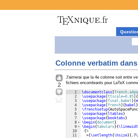
Questio
Colonne verbatim dans u
J'aimerai que la 4e colonne soit entre v
fichiers encombrants pour LaTeX comme i
2
1
\documentclass
[
french,a4pa
2
\usepackage
[
ttscale=0.85
]
{
3
\usepackage
[
final,babel
]
{
m
4
\usepackage
[
french
]
{
babel
}
5
\frenchsetup
{
AutoSpacePunc
6
\usepackage
{
ltablex
}
7
\usepackage
{
booktabs
}
8
\begin
{
document
}
9
\begin
{
tabularx
}
{
\linewidt
10
{
%
11
  >
{
\setlength
{
\hsize
}
{
.7
\