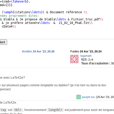
=
{
cmd=
\fakeverb
}
,
md=
{
}}}
 
(
\emph
{
citations
\ldots
})
 & Document référence 
\\
nées proprement dites:
ù blabla & Je propose de blabla
\ldots
 & Fichier_truc.pdf
\\
 & je préfère attendre
\ldots
  &  21_02_18_PhaE.txt
\\
 cData4
\\
dant
Modifiée
24 Avr '23, 20:26
Publiée
24 Avr '23, 20:24
logamath
523
●
2
●
6
Taux d'acceptation :
3
onne avec LaTeX2e?
ble sur plusieurs pages comme
longtable
ou
ltablex
? (je n'ai rien vu dans la doc
 penser)
joseph-tux
(25 Avr '23, 20
n de LaTeX2e.
rray
est
tblr
, l'environnement
longtblr
est justement pour avoir de longues