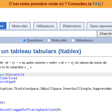
C'est votre première visite ici ? Consultez la
FAQ
!
ns
Mots-clés
Utilisateurs
Distinctions
Sans réponse
Questions
Mots-clés
Utilisateurs
n tableau tabularx (ltablex)
erb~ et ~ (« ~ » ou autre comme « verb+ » et « + »), en raison de noms de
ci le caractère « _ ».
per
]
{
scrartcl
}
libertine
}
icrotype
}
tuation,ThinColonSpace,INGuillSpace,InnerGuillSingle,SuppressWar
h
}
%
hsize
}
\raggedleft\arraybackslash
}
X
%