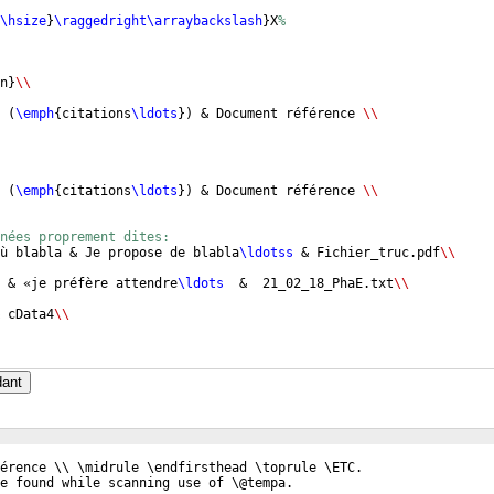
\hsize
}
\raggedright\arraybackslash
}
X
%
n
}
\\
 
(
\emph
{
citations
\ldots
})
 & Document référence 
\\
 
(
\emph
{
citations
\ldots
})
 & Document référence 
\\
nées proprement dites:
ù blabla & Je propose de blabla
\ldotss
 & Fichier_truc.pdf
\\
 & «je préfère attendre
\ldots
  &  21_02_18_PhaE.txt
\\
 cData4
\\
dant
érence \\ \midrule \endfirsthead \toprule \ETC.
e found while scanning use of \@tempa.