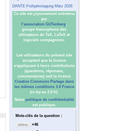
DANTE-Frühjahrstagung März 2026
Ce site est joyeusement entretenu
par
l’association GUTenberg
,
groupe francophone des
utilisateurs de TeX, LaTeX et
logiciels compagnons.
Les utilisateurs du présent site
acceptent que la licence
s'appliquant à leurs contributions
(questions, réponses,
commentaires) soit la licence
Creative Commons Partage dans
les mêmes conditions 3.0 France
(cc-by-sa 3.0 fr).
Notre
politique de confidentialité
est publique.
Mots-clés de la question :
×46
tableau