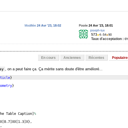
Modifiée
24 Avr '23, 18:02
Posée
24 Avr '23, 18:01
joseph-tux
573
●
4
●
54
●
90
Taux d'acceptation :
6
En cours
Anciennes
Récentes
Populaire
ay
, on a peut faire ça. Ça mérite sans doute d'être amélioré...
ticle
}
ometry
}
he Table Caption
]
%
X
[
0.7
]
XX
[
1.3
]
X
}
,
,