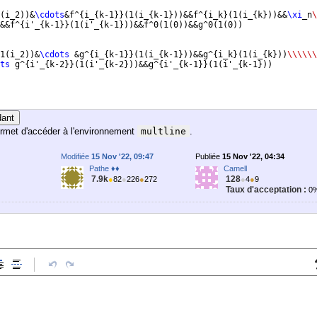
(
i_2
))
&
\cdots
&f^
{
i_
{
k-1
}}
(
1
(
i_
{
k-1
}))
&&f^
{
i_k
}
(
1
(
i_
{
k
}))
&&
\xi
_n
\
&&f^
{
i'_
{
k-1
}}
(
1
(
i'_
{
k-1
}))
&&f^0
(
1
(
0
))
&&g^0
(
1
(
0
))
1
(
i_2
))
&
\cdots
 &g^
{
i_
{
k-1
}}
(
1
(
i_
{
k-1
}))
&&g^
{
i_k
}
(
1
(
i_
{
k
}))
\\\\\\
ts
 g^
{
i'_
{
k-2
}}
(
1
(
i'_
{
k-2
}))
&&g^
{
i'_
{
k-1
}}
(
1
(
i'_
{
k-1
}))
dant
rmet d'accéder à l'environnement
multline
.
Modifiée
15 Nov '22, 09:47
Publiée
15 Nov '22, 04:34
Pathe ♦♦
Camell
7.9k
128
●
82
●
226
●
272
●
4
●
9
Taux d'acceptation :
0