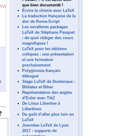
que bien documenté !
\\\\\
Écrire la chimie avec LaTeX
La traduction française de la
doc de Koma-Script
Les excellents packages
LaTeX de Stéphane Pasquet
: de quoi rédiger des cours
magnifiques !
LaTeX pour les éditions
critiques : une présentation
et une formation
prochainement
Polyglossia français
débogué
Stage LaTeX de Dunkerque :
%
Biblatex et Biber
Représentation des angles
d’Euler avec TikZ
De Linux Libertine à
Libertinus
Du goût d’aller plus loin en
LaTeX
Journées LaTeX de Lyon
2017 : supports de