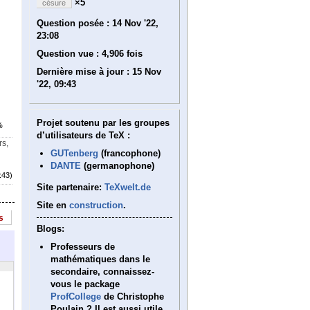
×5
césure
Question posée :
14 Nov '22,
23:08
Question vue :
4,906 fois
Dernière mise à jour :
15 Nov
'22, 09:43
Projet soutenu par les groupes
%
d’utilisateurs de TeX :
rs,
GUTenberg
(francophone)
DANTE
(germanophone)
:43)
Site partenaire:
TeXwelt.de
Site en
construction
.
s
Blogs:
Professeurs de
mathématiques dans le
secondaire, connaissez-
vous le package
ProfCollege
de Christophe
Poulain ? Il est aussi utile