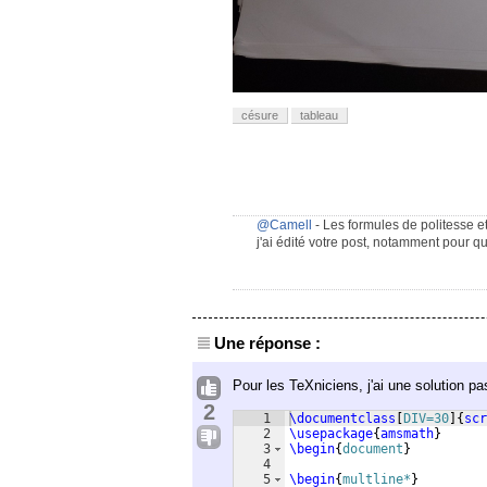
césure
tableau
@Camell
- Les formules de politesse e
j'ai édité votre post, notamment pour q
Une réponse :
Pour les TeXniciens, j'ai une solution p
2
1
\documentclass
[
DIV=30
]
{
scr
2
\usepackage
{
amsmath
}
3
\begin
{
document
}
4
5
\begin
{
multline*
}