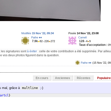
Modifiée
15 Nov '22, 09:34
Posée
14 Nov '22, 23:08
Pathe ♦♦
Camell
7.9k
128
●
82
●
226
●
272
●
4
●
9
Taux d'acceptation :
0
t les signatures sont
à éviter
: celle de votre contribution a été supprimée. Par ailleu
ue vos deux photos figurent dans la question.
Pathe ♦♦
(15 Nov '22, 09
En cours
Anciennes
Récentes
Populaire
as mal, grâce à
multline
;-)
artcl
}