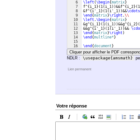
6
\left
(
\begin
{
matrix
}
7
f^
{
i_1
}
(
1
(
i_1
))
&&f^
{
i_2
}
(
1
8
&f^
{
i'_1
}
(
1
(
i'_1
))
&&
\cdots
9
\end
{
matrix
}
\right
.
\\
10
\left
.
\begin
{
matrix
}
11
&g^
{
i_1
}
(
1
(
i_1
))
&&g^
{
i_2
}
(
12
&&g^
{
i'_1
}
(
1
(
i'_1
))
&& 
\cdo
13
\end
{
matrix
}
\right
)
14
\end
{
multline*
}
15
16
\end
{
document
}
Cliquer pour afficher le PDF correspon
NDLR :
\usepackage{amsmath}
pe
Lien permanent
Votre réponse