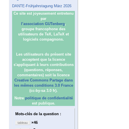
DANTE-Frühjahrstagung März 2026
Ce site est joyeusement entretenu
par
l’association GUTenberg
,
groupe francophone des
utilisateurs de TeX, LaTeX et
logiciels compagnons.
Les utilisateurs du présent site
acceptent que la licence
s'appliquant à leurs contributions
(questions, réponses,
commentaires) soit la licence
Creative Commons Partage dans
les mêmes conditions 3.0 France
(cc-by-sa 3.0 fr).
Notre
politique de confidentialité
est publique.
Mots-clés de la question :
×46
tableau