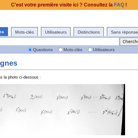
C'est votre première visite ici ? Consultez la
FAQ
!
ns
Mots-clés
Utilisateurs
Distinctions
Sans réponse
Questions
Mots-clés
Utilisateurs
ignes
s la photo ci-dessous :