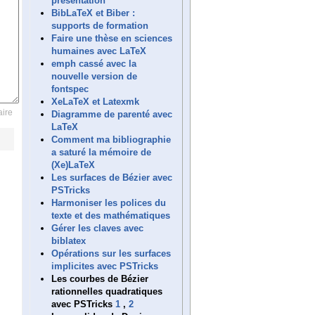
présentation
BibLaTeX et Biber :
supports de formation
Faire une thèse en sciences
humaines avec LaTeX
emph cassé avec la
nouvelle version de
fontspec
XeLaTeX et Latexmk
ire
Diagramme de parenté avec
LaTeX
Comment ma bibliographie
a saturé la mémoire de
(Xe)LaTeX
Les surfaces de Bézier avec
PSTricks
Harmoniser les polices du
texte et des mathématiques
Gérer les claves avec
biblatex
Opérations sur les surfaces
implicites avec PSTricks
Les courbes de Bézier
rationnelles quadratiques
avec PSTricks
1
,
2