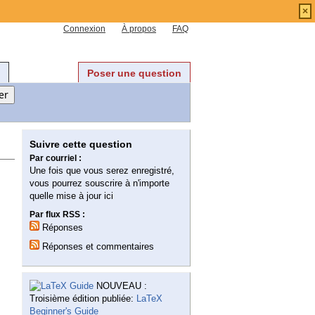
×
Connexion
À propos
FAQ
Poser une question
Suivre cette question
Par courriel :
Une fois que vous serez enregistré,
vous pourrez souscrire à n'importe
quelle mise à jour ici
Par flux RSS :
Réponses
Réponses et commentaires
NOUVEAU :
Troisième édition publiée:
LaTeX
Beginner's Guide