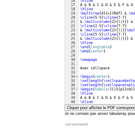
16
\hline
17
A & B & C & D & E & F & G 
18
\hline
19
\multirow
{
4
}
{
=
}
{
Réf
}
 & 
\mu
20
\cline
{
5-5
}
\cline
{
7-7
}
21
& 
\multicolumn
{
2
}
{
l|
}
{
}
 & 
22
\cline
{
2-5
}
\cline
{
7-7
}
23
& 
\multicolumn
{
2
}
{
l|
}
{
\mul
24
\cline
{
5-5
}
\cline
{
7-7
}
25
& 
\multicolumn
{
2
}
{
l|
}
{
}
 & 
26
\hline
27
\end
{
longtable
}
28
\end
{
center
}
29
30
\newpage
31
32
Avec cellspace
33
34
\begin
{
center
}
35
\setlength
{
\cellspacebotto
36
\setlength
{
\cellspacetopli
37
\begin
{
tabular
}
{
|S
{
p
{
2cm
}}
38
\hline
39
A & B & C & D & E & F & G 
40
\hline
41
\multirow
{
4
}
{
=
}
{
Réf
}
 & 
\mu
Cliquer pour afficher le PDF correspon
Je ne connais pas assez tabularray pour 
Lien permanent