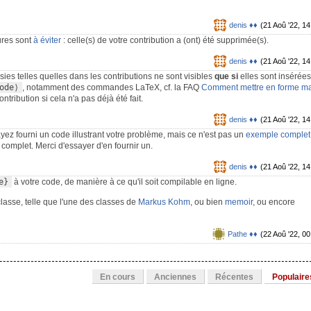
denis ♦♦
(21 Aoû '22, 14
ures sont
à éviter
: celle(s) de votre contribution a (ont) été supprimée(s).
denis ♦♦
(21 Aoû '22, 14
isies telles quelles dans les contributions ne sont visibles
que si
elles sont insérée
ode⟩
, notamment des commandes LaTeX, cf. la FAQ
Comment mettre en forme m
ontribution si cela n'a pas déjà été fait.
denis ♦♦
(21 Aoû '22, 14
yez fourni un code illustrant votre problème, mais ce n'est pas un
exemple complet
 complet. Merci d'essayer d'en fournir un.
denis ♦♦
(21 Aoû '22, 14
e}
à votre code, de manière à ce qu'il soit compilable en ligne.
classe, telle que l'une des classes de
Markus Kohm
, ou bien
memoir
, ou encore
Pathe ♦♦
(22 Aoû '22, 00
En cours
Anciennes
Récentes
Populaire