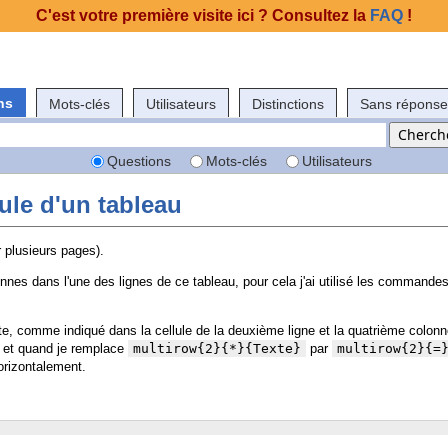
C'est votre première visite ici ? Consultez la
FAQ
!
ns
Mots-clés
Utilisateurs
Distinctions
Sans réponse
Questions
Mots-clés
Utilisateurs
lule d'un tableau
r plusieurs pages).
nnes dans l'une des lignes de ce tableau, pour cela j'ai utilisé les commande
exte, comme indiqué dans la cellule de la deuxième ligne et la quatrième colonn
t et quand je remplace
multirow{2}{*}{Texte}
par
multirow{2}{=
horizontalement.