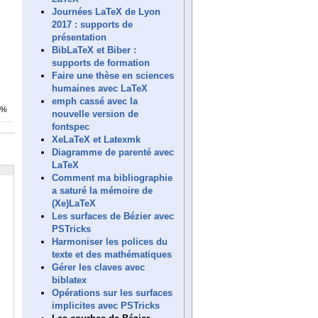
Journées LaTeX de Lyon
2017 : supports de
présentation
BibLaTeX et Biber :
supports de formation
Faire une thèse en sciences
humaines avec LaTeX
emph cassé avec la
8%
nouvelle version de
fontspec
XeLaTeX et Latexmk
Diagramme de parenté avec
LaTeX
Comment ma bibliographie
a saturé la mémoire de
(Xe)LaTeX
Les surfaces de Bézier avec
PSTricks
Harmoniser les polices du
texte et des mathématiques
Gérer les claves avec
biblatex
Opérations sur les surfaces
implicites avec PSTricks