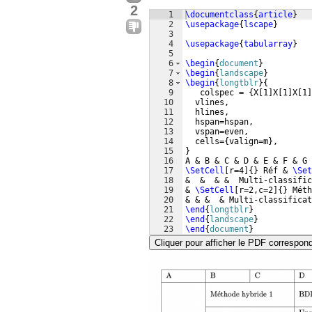
2
1
\documentclass
{
article
}
2
\usepackage
{
lscape
}
3
4
\usepackage
{
tabularray
}
5
6
\begin
{
document
}
7
\begin
{
landscape
}
8
\begin
{
longtblr
}
{
9
   colspec = 
{
X
[
1
]
X
[
1
]
X
[
1
]
10
  vlines,
11
  hlines,
12
  hspan=hspan,  
13
  vspan=even,
14
  cells=
{
valign=m
}
,
15
}
16
A & B & C & D & E & F & G 
17
\SetCell
[
r=4
]
{
}
 Réf & 
\Set
18
&  &  & &  Multi-classific
19
& 
\SetCell
[
r=2,c=2
]
{
}
 Méth
20
& & &  & Multi-classificat
21
\end
{
longtblr
}
22
\end
{
landscape
}
23
\end
{
document
}
Cliquer pour afficher le PDF correspon