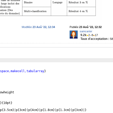
Modifiée
23 Aoû '22, 12:34
Publiée
23 Aoû '22, 12:32
samcarter
9.2k
●
2
●
8
●
17
Taux d'acceptation :
5
space,makecell,tabularray
}
owheight
}
{
10pt
}
p
{
3.5cm
}
|p
{
3cm
}
|p
{
4cm
}
|p
{
1.8cm
}
|p
{
1.3cm
}
|p
{
3cm
}
|
}