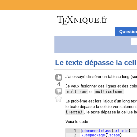
Questio
Le texte dépasse la cel
J'ai essayé d'insérer un tableau long (su
4
Je veux fusionner des lignes et des colo
multirow
et
multicolumn
.
Le problème est lors l'ajout d'un long t
le texte dépasse la cellule verticalemen
{Texte}
, le texte dépasse la cellule 
Voici le code :
1
\documentclass
{
article
}
2
\usepackage
{
lscape
}