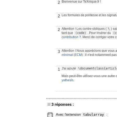
Bienvenue sur TeXnique.fr !
2
Les formules de politesse et les signat
2
Attention ! Les contre-obliques (
\
) sa
2
tant que
⟨code⟩
. Pour insérer du
⟨c
contribution ?
. Merci de corriger votre c
Attention ! Nous apprécions que vous a
3
minimal (ECM)
: il n'est notamment pas
J'ai ajouté
\documentclass{articl
1
Mais peut-être utilisez-vous une autre 
yathesis
.
3 réponses :
Avec l'extension
tabularray
: