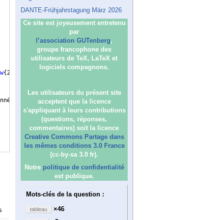
DANTE-Frühjahrstagung März 2026
Ce site est joyeusement entretenu
par
l’association GUTenberg
,
groupe francophone des
utilisateurs de TeX, LaTeX et
logiciels compagnons.
w
{
2
}
{
=
}
{
BDD 1
}
 & Binaire & 
\multirow
{
4
}
{
=
}
{
 Langage 
}
 & Résultat
Les utilisateurs du présent site
nnées plus large inclut des justifications humaines 
(
Des experts
acceptent que la licence
s'appliquant à leurs contributions
(questions, réponses,
commentaires) soit la licence
Creative Commons Partage dans
les mêmes conditions 3.0 France
(cc-by-sa 3.0 fr).
Notre
politique de confidentialité
est publique.
Mots-clés de la question :
×46
tableau
%