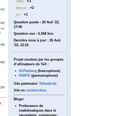
×3
cellule
×2
dépasse
:41)
×1
text
Question posée :
20 Aoû '22,
:42)
17:40
s en
a
Question vue :
6,568 fois
Dernière mise à jour :
26 Aoû
:44)
'22, 12:16
Projet soutenu par les groupes
:50)
d’utilisateurs de TeX :
GUTenberg
(francophone)
DANTE
(germanophone)
Site partenaire:
TeXwelt.de
:20)
Site en
construction
.
Blogs:
s
Professeurs de
mathématiques dans le
secondaire, connaissez-