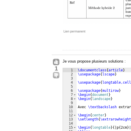
Lien permanent
Je vous propose plusieurs solutions :
1
1
\documentclass
{
article
}
2
\usepackage
{
lscape
}
3
4
\usepackage
{
longtable,cell
5
6
\usepackage
{
multirow
}
7
\begin
{
document
}
8
\begin
{
landscape
}
9
10
Avec 
\textbackslash
 extrar
11
12
\begin
{
center
}
13
\setlength
{
\extrarowheight
14
15
\begin
{
longtable
}
{
|p
{
2cm
}
|