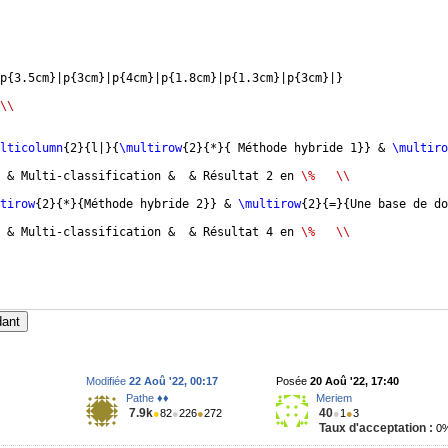
p
{
3.5cm
}
|p
{
3cm
}
|p
{
4cm
}
|p
{
1.8cm
}
|p
{
1.3cm
}
|p
{
3cm
}
|
}
\\
lticolumn
{
2
}
{
l|
}
{
\multirow
{
2
}
{
*
}
{
 Méthode hybride 1
}}
 & 
\multiro
 & Multi-classification &  & Résultat 2 en 
\%
\\
tirow
{
2
}
{
*
}
{
Méthode hybride 2
}}
 & 
\multirow
{
2
}
{
=
}
{
Une base de do
 & Multi-classification &  & Résultat 4 en 
\%
\\
dant
Modifiée
22 Aoû '22, 00:17
Posée
20 Aoû '22, 17:40
Pathe ♦♦
Meriem
7.9k
40
●
82
●
226
●
272
●
1
●
3
Taux d'acceptation :
0