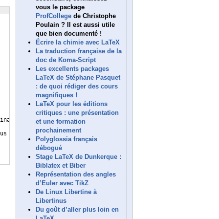
vous le package
ProfCollege
de Christophe
Poulain ? Il est aussi utile
que bien documenté !
Écrire la chimie avec LaTeX
La traduction française de la
doc de Koma-Script
Les excellents packages
LaTeX de Stéphane Pasquet
: de quoi rédiger des cours
magnifiques !
LaTeX pour les éditions
critiques : une présentation
inaire & 
\SetCell
[
r=4
]
{
}
 Langage & Résultat 1 en 
\%
\\
et une formation
prochainement
us large inclut des justifications humaines 
(
Des experts du doma
Polyglossia français
débogué
Stage LaTeX de Dunkerque :
Biblatex et Biber
Représentation des angles
d’Euler avec TikZ
De Linux Libertine à
Libertinus
Du goût d’aller plus loin en
LaTeX