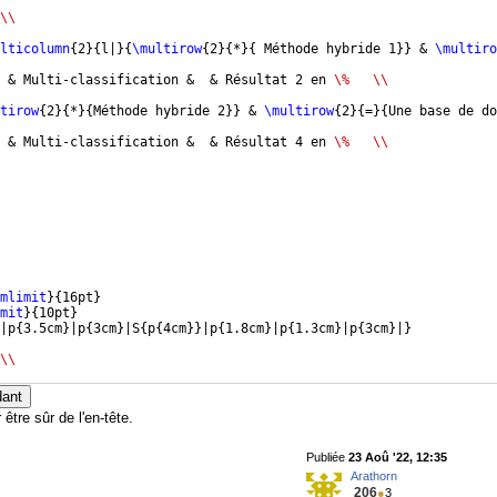
\\
lticolumn
{
2
}
{
l|
}
{
\multirow
{
2
}
{
*
}
{
 Méthode hybride 1
}}
 & 
\multiro
 & Multi-classification &  & Résultat 2 en 
\%
\\
tirow
{
2
}
{
*
}
{
Méthode hybride 2
}}
 & 
\multirow
{
2
}
{
=
}
{
Une base de do
 & Multi-classification &  & Résultat 4 en 
\%
\\
mlimit
}
{
16pt
}
mit
}
{
10pt
}
|p
{
3.5cm
}
|p
{
3cm
}
|S
{
p
{
4cm
}}
|p
{
1.8cm
}
|p
{
1.3cm
}
|p
{
3cm
}
|
}
\\
lticolumn
{
2
}
{
l|
}
{
\multirow
{
2
}
{
*
}
{
 Méthode hybride 1
}}
 & 
\multiro
dant
être sûr de l'en-tête.
Publiée
23 Aoû '22, 12:35
Arathorn
206
●
3