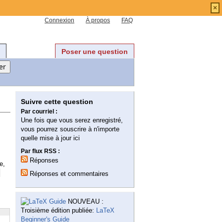
×
Connexion
À propos
FAQ
Poser une question
Suivre cette question
Par courriel :
Une fois que vous serez enregistré,
vous pourrez souscrire à n'importe
quelle mise à jour ici
s
Par flux RSS :
Réponses
e,
}
Réponses et commentaires
NOUVEAU :
Troisième édition publiée:
LaTeX
Beginner's Guide