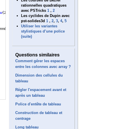
Les courbes de Bézier
rationnelles quadratiques
avec PSTricks
1
,
2
w
{
2
}
{
=
}
{
BDD 1
}
 & Binaire & 
\multirow
{
4
}
{
=
}
{
 Langage 
}
 & Résultat
Les cyclides de Dupin avec
pst-solides3d
1
,
2
,
3
,
4
,
5
Utiliser les variantes
nnées plus large inclut des justifications humaines 
(
Des experts
stylistiques d’une police
(suite)
Questions similaires
Comment gérer les espaces
entre les colonnes avec array ?
Dimension des cellules du
tableau
Régler l'espacement avant et
après un tableau
w
{
2
}
{
=
}
{
BDD 1
}
 & Binaire & 
\multirow
{
4
}
{
=
}
{
 Langage 
}
 & Résultat
Police d'entête de tableau
Construction de tableau et
centrage
Long tableau