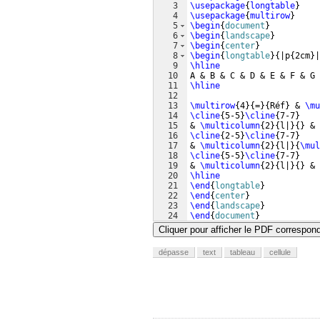
3
\usepackage
{
longtable
}
4
\usepackage
{
multirow
}
5
\begin
{
document
}
6
\begin
{
landscape
}
7
\begin
{
center
}
8
\begin
{
longtable
}
{
|p
{
2cm
}
|
9
\hline
10
A & B & C & D & E & F & G 
11
\hline
12
13
\multirow
{
4
}
{
=
}
{
Réf
}
 & 
\mu
14
\cline
{
5-5
}
\cline
{
7-7
}
15
& 
\multicolumn
{
2
}
{
l|
}
{
}
 & 
16
\cline
{
2-5
}
\cline
{
7-7
}
17
& 
\multicolumn
{
2
}
{
l|
}
{
\mul
18
\cline
{
5-5
}
\cline
{
7-7
}
19
& 
\multicolumn
{
2
}
{
l|
}
{
}
 & 
20
\hline
21
\end
{
longtable
}
22
\end
{
center
}
23
\end
{
landscape
}
24
\end
{
document
}
Cliquer pour afficher le PDF correspon
dépasse
text
tableau
cellule