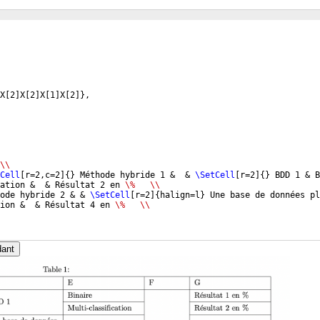
X
[
2
]
X
[
2
]
X
[
1
]
X
[
2
]}
,
\\
Cell
[
r=2,c=2
]
{
}
 Méthode hybride 1 &  & 
\SetCell
[
r=2
]
{
}
 BDD 1 & B
ation &  & Résultat 2 en 
\%
\\
ode hybride 2 & & 
\SetCell
[
r=2
]
{
halign=l
}
 Une base de données pl
ion &  & Résultat 4 en 
\%
\\
dant