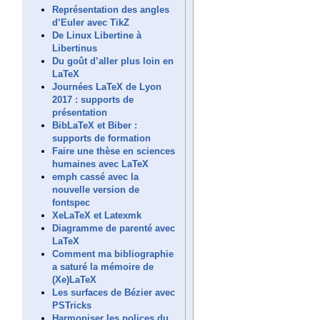
Représentation des angles
d’Euler avec TikZ
De Linux Libertine à
Libertinus
Du goût d’aller plus loin en
LaTeX
Journées LaTeX de Lyon
2017 : supports de
présentation
BibLaTeX et Biber :
supports de formation
Faire une thèse en sciences
humaines avec LaTeX
emph cassé avec la
nouvelle version de
fontspec
XeLaTeX et Latexmk
Diagramme de parenté avec
LaTeX
Comment ma bibliographie
a saturé la mémoire de
(Xe)LaTeX
Les surfaces de Bézier avec
PSTricks
Harmoniser les polices du