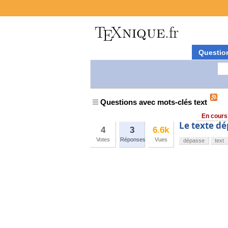
Questio
Questions avec mots-clés text
En cours
Le texte dé
4
3
6.6k
Votes
Réponses
Vues
dépasse
text