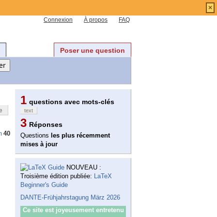
×
Connexion
À propos
FAQ
Poser une question
1
questions avec mots-clés
e
text
3
Réponses
40
m
Questions
les plus récemment
mises à jour
NOUVEAU :
Troisième édition publiée:
LaTeX
Beginner's Guide
DANTE-Frühjahrstagung März 2026
Ce site est joyeusement entretenu