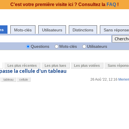
C'est votre première visite ici ? Consultez la
FAQ
!
ns
Mots-clés
Utilisateurs
Distinctions
Sans réponse
Questions
Mots-clés
Utilisateurs
Les plus récentes
Les plus lues
Les plus votées
Sans répons
passe la cellule d'un tableau
26 Aoû '22, 12:16
Merie
tableau
cellule