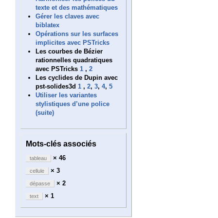
texte et des mathématiques
Gérer les claves avec
biblatex
Opérations sur les surfaces
implicites avec PSTricks
Les courbes de Bézier
rationnelles quadratiques
avec PSTricks
1
,
2
Les cyclides de Dupin avec
pst-solides3d
1
,
2
,
3
,
4
,
5
Utiliser les variantes
stylistiques d’une police
(suite)
Mots-clés associés
× 46
tableau
× 3
cellule
× 2
dépasse
× 1
text