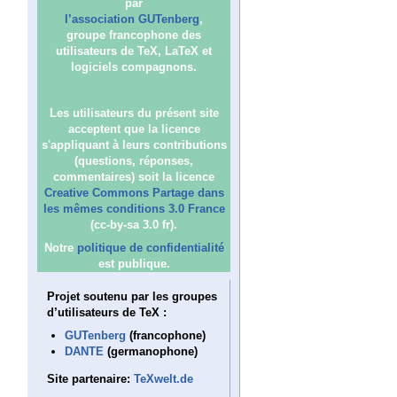
par
l’association GUTenberg
,
groupe francophone des
utilisateurs de TeX, LaTeX et
logiciels compagnons.
Les utilisateurs du présent site
acceptent que la licence
s'appliquant à leurs contributions
(questions, réponses,
commentaires) soit la licence
Creative Commons Partage dans
les mêmes conditions 3.0 France
(cc-by-sa 3.0 fr).
Notre
politique de confidentialité
est publique.
Projet soutenu par les groupes
d’utilisateurs de TeX :
GUTenberg
(francophone)
DANTE
(germanophone)
Site partenaire:
TeXwelt.de