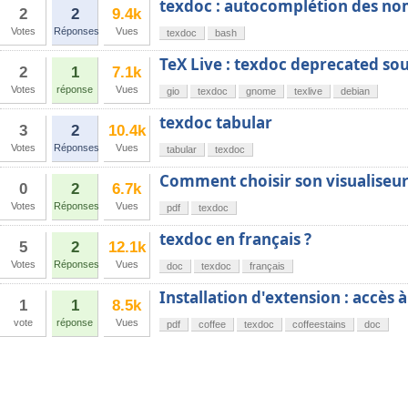
texdoc : autocomplétion des nom
2
2
9.4k
Votes
Réponses
Vues
texdoc
bash
TeX Live : texdoc deprecated sou
2
1
7.1k
Votes
réponse
Vues
gio
texdoc
gnome
texlive
debian
texdoc tabular
3
2
10.4k
Votes
Réponses
Vues
tabular
texdoc
Comment choisir son visualiseu
0
2
6.7k
Votes
Réponses
Vues
pdf
texdoc
texdoc en français ?
5
2
12.1k
Votes
Réponses
Vues
doc
texdoc
français
Installation d'extension : accès
1
1
8.5k
vote
réponse
Vues
pdf
coffee
texdoc
coffeestains
doc