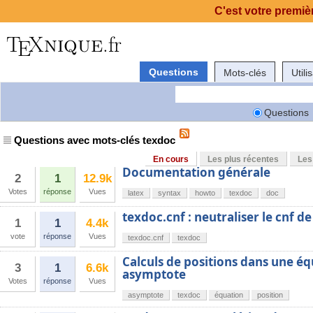
C'est votre premièr
Questions
Mots-clés
Utili
Questions
Questions avec mots-clés texdoc
En cours
Les plus récentes
Les
Documentation générale
2
1
12.9k
Votes
réponse
Vues
latex
syntax
howto
texdoc
doc
texdoc.cnf : neutraliser le cnf d
1
1
4.4k
vote
réponse
Vues
texdoc.cnf
texdoc
Calculs de positions dans une 
3
1
6.6k
asymptote
Votes
réponse
Vues
asymptote
texdoc
équation
position