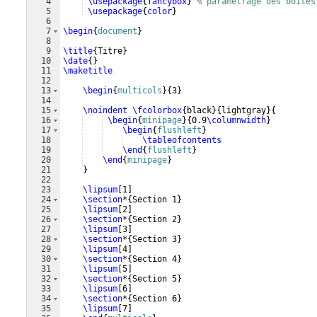
4
\usepackage
{
fancybox
}
% paramétrage des boîtes
5
\usepackage
{
color
}
6
7
\begin
{
document
}
8
9
\title
{
Titre
}
10
\date
{
}
11
\maketitle
12
13
\begin
{
multicols
}
{
3
}
14
15
\noindent
\fcolorbox
{
black
}
{
lightgray
}
{
16
\begin
{
minipage
}
{
0.9
\columnwidth
}
17
\begin
{
flushleft
}
18
\tableofcontents
19
\end
{
flushleft
}
20
\end
{
minipage
}
21
}
22
23
\lipsum
[
1
]
24
\section
*
{
Section 1
}
25
\lipsum
[
2
]
26
\section
*
{
Section 2
}
27
\lipsum
[
3
]
28
\section
*
{
Section 3
}
29
\lipsum
[
4
]
30
\section
*
{
Section 4
}
31
\lipsum
[
5
]
32
\section
*
{
Section 5
}
33
\lipsum
[
6
]
34
\section
*
{
Section 6
}
35
\lipsum
[
7
]