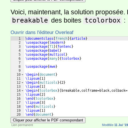
Voici, maintenant, la solution proposée. 
breakable
des boites
tcolorbox
:
Ouvrir dans l'éditeur Overleaf
1
\documentclass
[
french
]
{
article
}
2
\usepackage
{
lmodern
}
3
\usepackage
[
T1
]
{
fontenc
}
4
\usepackage
{
babel
}
5
\usepackage
{
multicol
}
6
\usepackage
[
many
]
{
tcolorbox
}
7
8
\usepackage
{
mwe
}
9
10
\begin
{
document
}
11
\lipsum
[
1
]
12
\begin
{
multicols
}
{
2
}
13
\lipsum
[
1
]
14
\begin
{
tcolorbox
}
[
breakable,colframe=black,colback=
15
\lipsum
[
2
]
16
\end
{
tcolorbox
}
17
\lipsum
[
3
]
18
\end
{
multicols
}
19
\lipsum
[
1
]
20
\end
{
document
}
Cliquer pour afficher le PDF correspondant
Lien permanent
Modifiée
11 Jui '1