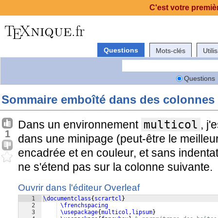
C'est votre premièr
Questions
Mots-clés
Utili
Questions
Sommaire emboîté dans des colonnes
Dans un environnement
multicol
, j
1
dans une minipage (peut-être le meilleur
encadrée et en couleur, et sans indentat
ne s'étend pas sur la colonne suivante.
Ouvrir dans l'éditeur Overleaf
1
\documentclass
{
scrartcl
}
2
\frenchspacing
3
\usepackage
{
multicol,lipsum
}