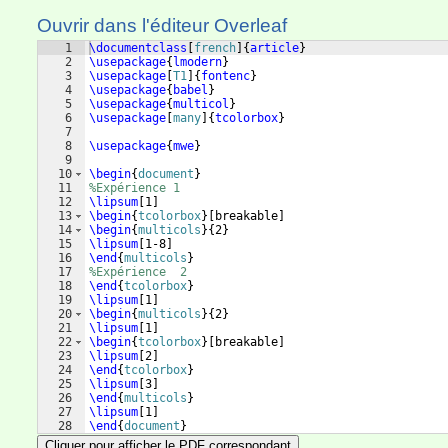
Ouvrir dans l'éditeur Overleaf
1
\documentclass
[
french
]
{
article
}
2
\usepackage
{
lmodern
}
3
\usepackage
[
T1
]
{
fontenc
}
4
\usepackage
{
babel
}
5
\usepackage
{
multicol
}
6
\usepackage
[
many
]
{
tcolorbox
}
7
8
\usepackage
{
mwe
}
9
10
\begin
{
document
}
11
%Expérience 1
12
\lipsum
[
1
]
13
\begin
{
tcolorbox
}
[
breakable
]
14
\begin
{
multicols
}
{
2
}
15
\lipsum
[
1-8
]
16
\end
{
multicols
}
17
%Expérience  2
18
\end
{
tcolorbox
}
19
\lipsum
[
1
]
20
\begin
{
multicols
}
{
2
}
21
\lipsum
[
1
]
22
\begin
{
tcolorbox
}
[
breakable
]
23
\lipsum
[
2
]
24
\end
{
tcolorbox
}
25
\lipsum
[
3
]
26
\end
{
multicols
}
27
\lipsum
[
1
]
28
\end
{
document
}
Cliquer pour afficher le PDF correspondant