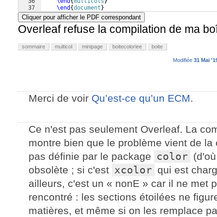
36
\end
{
multicols
}
37
\end
{
document
}
Cliquer pour afficher le PDF correspondant
Overleaf refuse la compilation de ma b
sommaire
multicol
minipage
boitecoloriee
boite
Modifiée
31 Mai '1
Merci de voir
Qu’est-ce qu’un ECM
.
Ce n'est pas seulement Overleaf. La co
montre bien que le problème vient de la
pas définie par le package
color
(d'où
obsolète ; si c'est
xcolor
qui est charg
ailleurs, c'est un « nonE » car il ne met
rencontré : les sections étoilées ne figu
matières, et même si on les remplace par