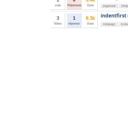
vote
Réponses
Vues
pagetotal
mini
indentfirst
3
1
9.3k
Votes
réponse
Vues
minipage
tcolo