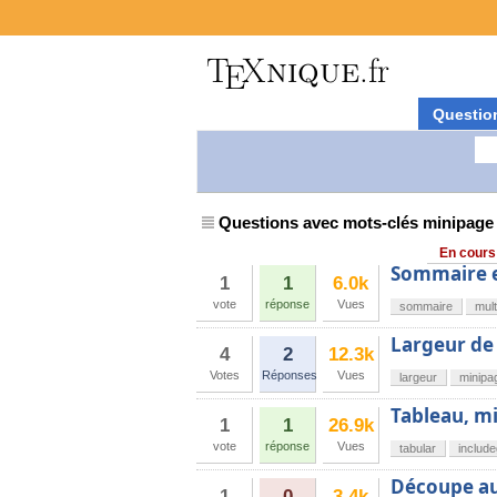
Questio
Questions avec mots-clés minipage
En cours
Sommaire e
1
1
6.0k
vote
réponse
Vues
sommaire
mult
Largeur de
4
2
12.3k
Votes
Réponses
Vues
largeur
minipa
Tableau, m
1
1
26.9k
vote
réponse
Vues
tabular
includ
Découpe au
1
0
3.4k