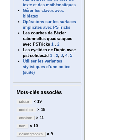
texte et des mathématiques
Gérer les claves avec
biblatex
Opérations sur les surfaces
implicites avec PSTricks
Les courbes de Bézier
rationnelles quadratiques
avec PSTricks
1
,
2
Les cyclides de Dupin avec
pst-solides3d
1
,
2
,
3
,
4
,
5
Utiliser les variantes
stylistiques d’une police
(suite)
Mots-clés associés
× 19
tabular
× 18
tcolorbox
× 11
etoolbox
× 10
taille
× 9
includegraphics