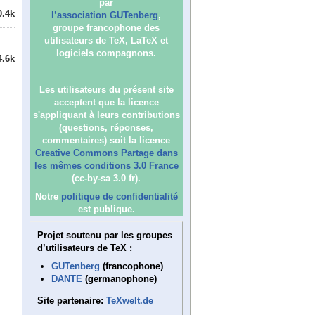
par
0.4k
l’association GUTenberg
,
groupe francophone des
utilisateurs de TeX, LaTeX et
logiciels compagnons.
4.6k
Les utilisateurs du présent site
acceptent que la licence
s'appliquant à leurs contributions
(questions, réponses,
commentaires) soit la licence
Creative Commons Partage dans
les mêmes conditions 3.0 France
(cc-by-sa 3.0 fr).
Notre
politique de confidentialité
est publique.
Projet soutenu par les groupes
d’utilisateurs de TeX :
GUTenberg
(francophone)
DANTE
(germanophone)
Site partenaire:
TeXwelt.de