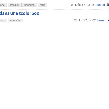
1
03 Déc '17, 23:05
touhami
page
etoolbox
pagegoal
taille
 dans une tcolorbox
27 Jul '17, 14:02
Bernard
rbox
indentfirst