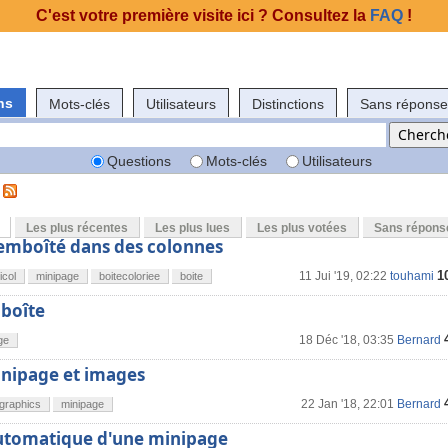
C'est votre première visite ici ? Consultez la
FAQ
!
ns
Mots-clés
Utilisateurs
Distinctions
Sans réponse
Questions
Mots-clés
Utilisateurs
Les plus récentes
Les plus lues
Les plus votées
Sans répons
mboîté dans des colonnes
1
11 Jui '19, 02:22
touhami
icol
minipage
boitecoloriee
boite
 boîte
18 Déc '18, 03:35
Bernard
ge
inipage et images
22 Jan '18, 22:01
Bernard
egraphics
minipage
tomatique d'une minipage