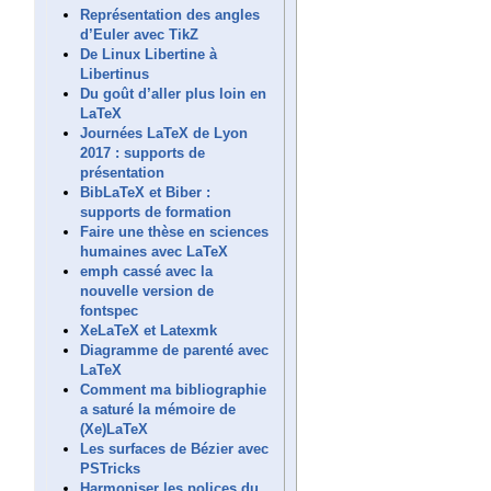
Représentation des angles
d’Euler avec TikZ
De Linux Libertine à
Libertinus
Du goût d’aller plus loin en
LaTeX
Journées LaTeX de Lyon
2017 : supports de
présentation
BibLaTeX et Biber :
supports de formation
Faire une thèse en sciences
humaines avec LaTeX
emph cassé avec la
nouvelle version de
fontspec
XeLaTeX et Latexmk
Diagramme de parenté avec
LaTeX
Comment ma bibliographie
a saturé la mémoire de
(Xe)LaTeX
Les surfaces de Bézier avec
PSTricks
Harmoniser les polices du