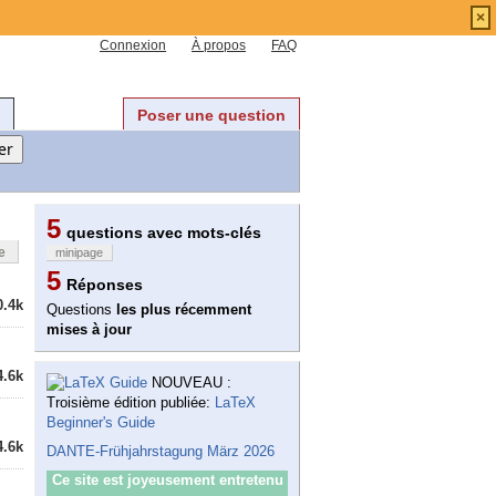
×
Connexion
À propos
FAQ
Poser une question
5
questions avec mots-clés
e
minipage
5
Réponses
0.4k
Questions
les plus récemment
mises à jour
4.6k
NOUVEAU :
Troisième édition publiée:
LaTeX
Beginner's Guide
4.6k
DANTE-Frühjahrstagung März 2026
Ce site est joyeusement entretenu