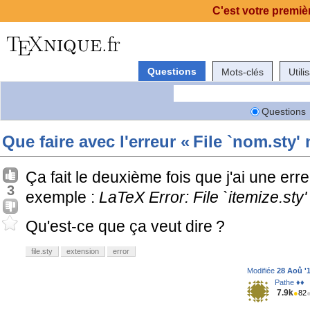
C'est votre premièr
Questions
Mots-clés
Utili
Questions
Que faire avec l'erreur « File `nom.sty'
Ça fait le deuxième fois que j'ai une err
3
exemple :
LaTeX Error: File `itemize.sty'
Qu'est-ce que ça veut dire ?
file.sty
extension
error
Modifiée
28 Aoû '1
Pathe ♦♦
7.9k
●
82