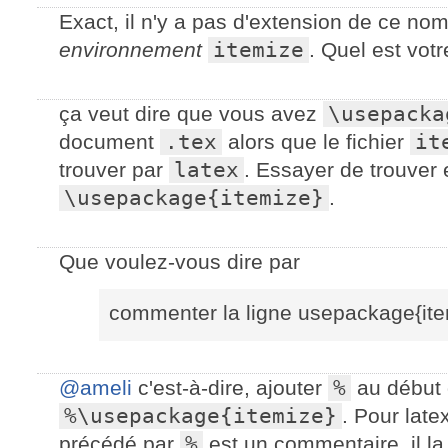
Exact, il n'y a pas d'extension de ce nom
environnement
itemize
. Quel est vot
ça veut dire que vous avez
\usepacka
document
.tex
alors que le fichier
it
trouver par
latex
. Essayer de trouver 
\usepackage{itemize}
.
Que voulez-vous dire par
commenter la ligne usepackage{ite
@ameli
c'est-à-dire, ajouter
%
au début d
%\usepackage{itemize}
. Pour late
précédé par
%
est un commentaire, il la 