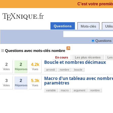
C'est votre premièr
Questions
Mots-clés
Utili
Questions
Questions avec mots-clés nombre
En cours
Les plus récentes
Les
Boucle et nombres décimaux
2
2
4.2k
Votes
Réponses
Vues
arrondi
nombre
boucle
Macro d'un tableau avec nombres
3
2
5.3k
paramètres
Votes
Réponses
Vues
variable
macro
argument
nombre