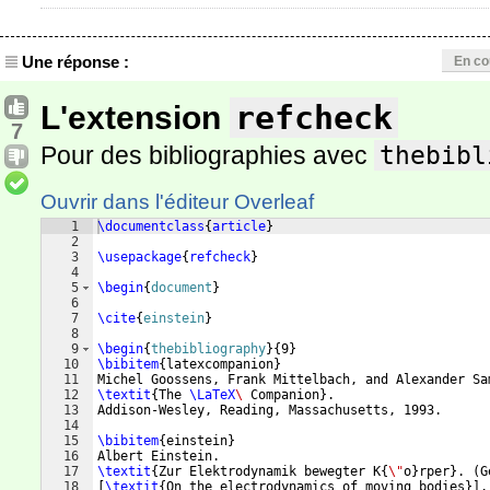
Une réponse :
En co
refcheck
L'extension
7
Pour des bibliographies avec
thebibl
Ouvrir dans l'éditeur Overleaf
1
\documentclass
{
article
}
2
3
\usepackage
{
refcheck
}
4
5
\begin
{
document
}
6
7
\cite
{
einstein
}
8
9
\begin
{
thebibliography
}
{
9
}
10
\bibitem
{
latexcompanion
}
11
Michel Goossens, Frank Mittelbach, and Alexander Sa
12
\textit
{
The 
\LaTeX
\ 
Companion
}
. 
13
Addison-Wesley, Reading, Massachusetts, 1993.
14
15
\bibitem
{
einstein
}
16
Albert Einstein. 
17
\textit
{
Zur Elektrodynamik bewegter K
{
\"
o
}
rper
}
. 
(
G
18
[
\textit
{
On the electrodynamics of moving bodies
}]
.