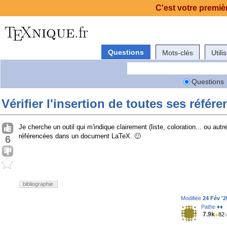
C'est votre premièr
Questions
Mots-clés
Utili
Questions
Vérifier l'insertion de toutes ses réfé
Je cherche un outil qui m'indique clairement (liste, coloration... ou autr
référencées dans un document LaTeX. 🙂
6
bibliographie
Modifiée
24 Fév '2
Pathe ♦♦
7.9k
●
82