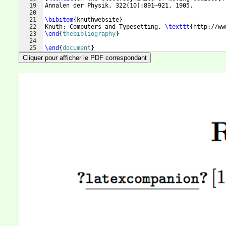
19
Annalen der Physik, 322
(
10
)
:891–921, 1905.
20
21
\bibitem
{
knuthwebsite
}
22
Knuth: Computers and Typesetting, 
\texttt
{
http://ww
23
\end
{
thebibliography
}
24
25
\end
{
document
}
Cliquer pour afficher le PDF correspondant