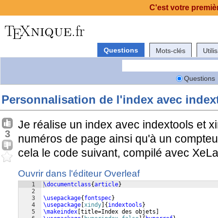
C'est votre premièr
Questions
Mots-clés
Utili
Questions
Personnalisation de l'index avec index
Je réalise un index avec indextools et x
3
numéros de page ainsi qu'à un compteur 
cela le code suivant, compilé avec XeLa
Ouvrir dans l'éditeur Overleaf
1
\documentclass
{
article
}
2
3
\usepackage
{
fontspec
}
4
\usepackage
[
xindy
]
{
indextools
}
5
\makeindex
[
title=Index des objets
]