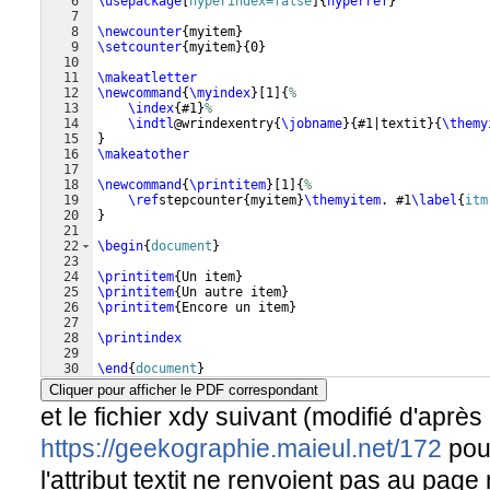
6
\usepackage
[
hyperindex=false
]
{
hyperref
}
7
8
\newcounter
{
myitem
}
9
\setcounter
{
myitem
}
{
0
}
10
11
\makeatletter
12
\newcommand
{
\myindex
}
[
1
]
{
%
13
\index
{
#1
}
%
14
\indtl
@wrindexentry
{
\jobname
}
{
#1|textit
}
{
\themy
15
}
16
\makeatother
17
18
\newcommand
{
\printitem
}
[
1
]
{
%
19
\ref
stepcounter
{
myitem
}
\themyitem
. #1
\label
{
itm
20
}
21
22
\begin
{
document
}
23
24
\printitem
{
Un item
}
25
\printitem
{
Un autre item
}
26
\printitem
{
Encore un item
}
27
28
\printindex
29
30
\end
{
document
}
Cliquer pour afficher le PDF correspondant
et le fichier xdy suivant (modifié d'après
https://geekographie.maieul.net/172
pour
l'attribut textit ne renvoient pas au pag