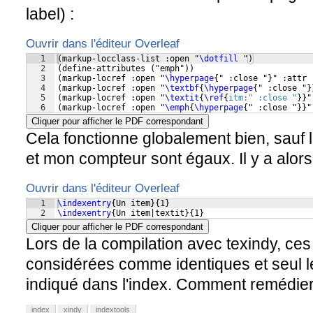
label) :
Ouvrir dans l'éditeur Overleaf
1
(
markup-locclass-list :open "
\dotfill
 "
)
2
(
define-attributes 
(
"emph"
))
3
(
markup-locref :open "
\hyperpage
{
" :close "
}
" :attr 
4
(
markup-locref :open "
\textbf
{
\hyperpage
{
" :close "
}
5
(
markup-locref :open "
\textit
{
\ref
{
itm:" :close "
}
}
"
6
(
markup-locref :open "
\emph
{
\hyperpage
{
" :close "
}}
"
Cliquer pour afficher le PDF correspondant
Cela fonctionne globalement bien, sauf
et mon compteur sont égaux. Il y a alors d
Ouvrir dans l'éditeur Overleaf
1
\indexentry
{
Un item
}
{
1
}
2
\indexentry
{
Un item|textit
}
{
1
}
Cliquer pour afficher le PDF correspondant
Lors de la compilation avec texindy, ce
considérées comme identiques et seul 
indiqué dans l'index. Comment remédier
index
xindy
indextools