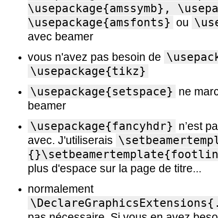
\usepackage{amssymb}, \usepa
\usepackage{amsfonts}
ou
\us
avec beamer
vous n'avez pas besoin de
\usepac
\usepackage{tikz}
\usepackage{setspace}
ne marc
beamer
\usepackage{fancyhdr}
n’est p
avec. J'utiliserais
\setbeamertemp
{}\setbeamertemplate{footli
plus d'espace sur la page de titre...
normalement
\DeclareGraphicsExtensions{
pas nécessaire. Si vous en avez besoin,