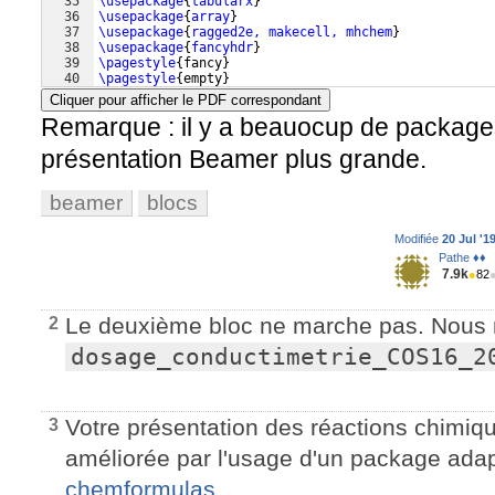
35
\usepackage
{
tabularx
}
36
\usepackage
{
array
}
37
\usepackage
{
ragged2e, makecell, mhchem
}
38
\usepackage
{
fancyhdr
}
39
\pagestyle
{
fancy
}
40
\pagestyle
{
empty
}
41
% \usepackage{caption}
Cliquer pour afficher le PDF correspondant
Remarque : il y a beauocup de packages 
présentation Beamer plus grande.
beamer
blocs
Modifiée
20 Jul '1
Pathe ♦♦
7.9k
●
82
Le deuxième bloc ne marche pas. Nous n
2
dosage_conductimetrie_COS16_2
Votre présentation des réactions chimiq
3
améliorée par l'usage d'un package ada
chemformulas
.