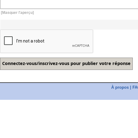
[Masquer l'aperçu]
À propos
|
FA