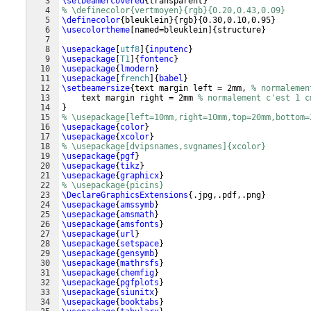
3
\setbeamercovered
{
transparent
}
4
% \definecolor{vertmoyen}{rgb}{0.20,0.43,0.09}
5
\definecolor
{
bleuklein
}
{
rgb
}
{
0.30,0.10,0.95
}
6
\usecolortheme
[
named=bleuklein
]
{
structure
}
7
8
\usepackage
[
utf8
]
{
inputenc
}
9
\usepackage
[
T1
]
{
fontenc
}
10
\usepackage
{
lmodern
}
11
\usepackage
[
french
]
{
babel
}
12
\setbeamersize
{
text margin left = 2mm, 
% normalemen
13
    text margin right = 2mm 
% normalement c'est 1 c
14
}
15
% \usepackage[left=10mm,right=10mm,top=20mm,bottom=
16
\usepackage
{
color
}
17
\usepackage
{
xcolor
}
18
% \usepackage[dvipsnames,svgnames]{xcolor}
19
\usepackage
{
pgf
}
20
\usepackage
{
tikz
}
21
\usepackage
{
graphicx
}
22
% \usepackage{picins}
23
\DeclareGraphicsExtensions
{
.jpg,.pdf,.png
}
24
\usepackage
{
amssymb
}
25
\usepackage
{
amsmath
}
26
\usepackage
{
amsfonts
}
27
\usepackage
{
url
}
28
\usepackage
{
setspace
}
29
\usepackage
{
gensymb
}
30
\usepackage
{
mathrsfs
}
31
\usepackage
{
chemfig
}
32
\usepackage
{
pgfplots
}
33
\usepackage
{
siunitx
}
34
\usepackage
{
booktabs
}