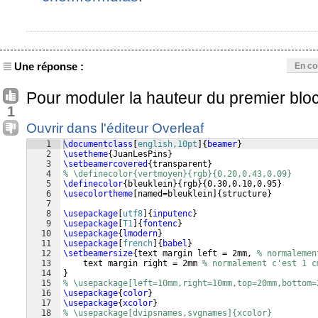
Une réponse :
En co
Pour moduler la hauteur du premier bloc
1
Ouvrir dans l'éditeur Overleaf
1
\documentclass
[
english,10pt
]
{
beamer
}
2
\usetheme
{
JuanLesPins
}
3
\setbeamercovered
{
transparent
}
4
% \definecolor{vertmoyen}{rgb}{0.20,0.43,0.09}
5
\definecolor
{
bleuklein
}
{
rgb
}
{
0.30,0.10,0.95
}
6
\usecolortheme
[
named=bleuklein
]
{
structure
}
7
8
\usepackage
[
utf8
]
{
inputenc
}
9
\usepackage
[
T1
]
{
fontenc
}
10
\usepackage
{
lmodern
}
11
\usepackage
[
french
]
{
babel
}
12
\setbeamersize
{
text margin left = 2mm, 
% normalemen
13
    text margin right = 2mm 
% normalement c'est 1 c
14
}
15
% \usepackage[left=10mm,right=10mm,top=20mm,bottom=
16
\usepackage
{
color
}
17
\usepackage
{
xcolor
}
18
% \usepackage[dvipsnames,svgnames]{xcolor}