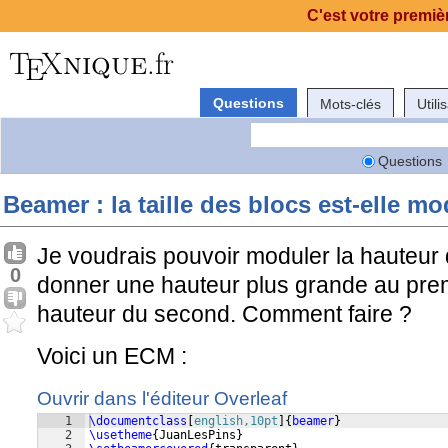
C'est votre premièr
Questions
Mots-clés
Utili
Questions
Beamer : la taille des blocs est-elle m
Je voudrais pouvoir moduler la hauteur
0
donner une hauteur plus grande au premi
hauteur du second. Comment faire ?
Voici un ECM :
Ouvrir dans l'éditeur Overleaf
1
\documentclass
[
english,10pt
]
{
beamer
}
2
\usetheme
{
JuanLesPins
}