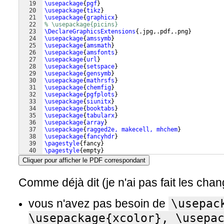
19
\usepackage
{
pgf
}
20
\usepackage
{
tikz
}
21
\usepackage
{
graphicx
}
22
% \usepackage{picins}
23
\DeclareGraphicsExtensions
{
.jpg,.pdf,.png
}
24
\usepackage
{
amssymb
}
25
\usepackage
{
amsmath
}
26
\usepackage
{
amsfonts
}
27
\usepackage
{
url
}
28
\usepackage
{
setspace
}
29
\usepackage
{
gensymb
}
30
\usepackage
{
mathrsfs
}
31
\usepackage
{
chemfig
}
32
\usepackage
{
pgfplots
}
33
\usepackage
{
siunitx
}
34
\usepackage
{
booktabs
}
35
\usepackage
{
tabularx
}
36
\usepackage
{
array
}
37
\usepackage
{
ragged2e, makecell, mhchem
}
38
\usepackage
{
fancyhdr
}
39
\pagestyle
{
fancy
}
40
\pagestyle
{
empty
}
41
% \usepackage{caption}
Cliquer pour afficher le PDF correspondant
Comme déjà dit (je n'ai pas fait les chan
vous n'avez pas besoin de
\usepac
\usepackage{xcolor}, \usepac