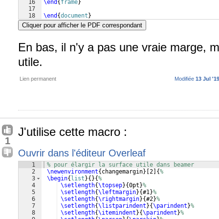
16
\end
{
frame
}
17
18
\end
{
document
}
Cliquer pour afficher le PDF correspondant
En bas, il n'y a pas une vraie marge, m
utile.
Lien permanent
Modifiée
13 Jul '1
J'utilise cette macro :
1
Ouvrir dans l'éditeur Overleaf
1
% pour élargir la surface utile dans beamer
2
\newenvironment
{
changemargin
}
[
2
]
{
%  
3
\begin
{
list
}
{
}
{
%
4
\setlength
{
\topsep
}
{
0pt
}
%
5
\setlength
{
\leftmargin
}
{
#1
}
%
6
\setlength
{
\rightmargin
}
{
#2
}
%
7
\setlength
{
\listparindent
}
{
\parindent
}
%
8
\setlength
{
\itemindent
}
{
\parindent
}
%