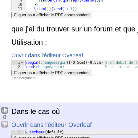
9
\setlength
{
\parsep
}
{
\parskip
}
%
10
}
%
11
\item
[
]}
{
\end
{
list
}
}
Cliquer pour afficher le PDF correspondant
que j'ai du trouver sur un forum et que
Utilisation :
Ouvrir dans l'éditeur Overleaf
1
\begin
{
changemargin
}
{
-0.5cm
}
{
-0.5cm
}
% en début de f
2
\end
{
changemargin
}
% en fin de fra
Cliquer pour afficher le PDF correspondant
Lien permanent
Dans le cas où
0
Ouvrir dans l'éditeur Overleaf
1
\usetheme
{
default
}