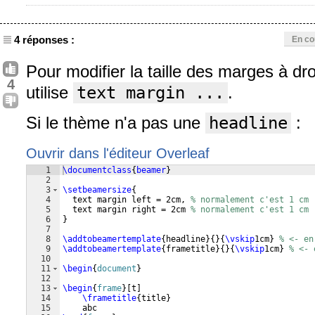
4 réponses :
En co
Pour modifier la taille des marges à dr
4
utilise
text margin ...
.
Si le thème n'a pas une
headline
:
Ouvrir dans l'éditeur Overleaf
1
\documentclass
{
beamer
}
2
3
\setbeamersize
{
4
  text margin left = 2cm, 
% normalement c'est 1 cm
5
  text margin right = 2cm 
% normalement c'est 1 cm
6
}
7
8
\addtobeamertemplate
{
headline
}
{
}
{
\vskip
1cm
}
% <- en
9
\addtobeamertemplate
{
frametitle
}
{
}
{
\vskip
1cm
}
% <- 
10
11
\begin
{
document
}
12
13
\begin
{
frame
}
[
t
]
14
\frametitle
{
title
}
15
    abc