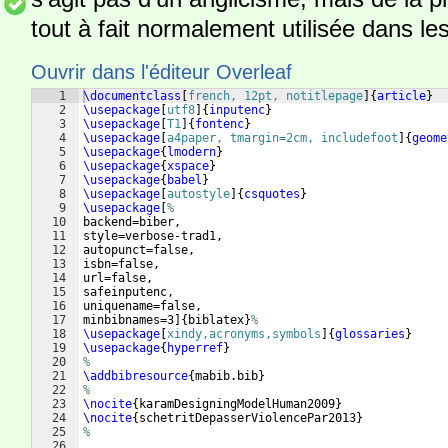
tout à fait normalement utilisée dans les
Ouvrir dans l'éditeur Overleaf
1
\documentclass
[
french, 12pt, notitlepage
]
{
article
}
2
\usepackage
[
utf8
]
{
inputenc
}
3
\usepackage
[
T1
]
{
fontenc
}
4
\usepackage
[
a4paper, tmargin=2cm, includefoot
]
{
geome
5
\usepackage
{
lmodern
}
6
\usepackage
{
xspace
}
7
\usepackage
{
babel
}
8
\usepackage
[
autostyle
]
{
csquotes
}
9
\usepackage
[
%
10
backend=biber,
11
style=verbose-trad1,
12
autopunct=false,
13
isbn=false,
14
url=false,
15
safeinputenc,
16
uniquename=false,
17
minbibnames=3
]
{
biblatex
}
%
18
\usepackage
[
xindy,acronyms,symbols
]
{
glossaries
}
19
\usepackage
{
hyperref
}
20
%
21
\addbibresource
{
mabib.bib
}
22
%
23
\nocite
{
karamDesigningModelHuman2009
}
24
\nocite
{
schetritDepasserViolencePar2013
}
25
%
26