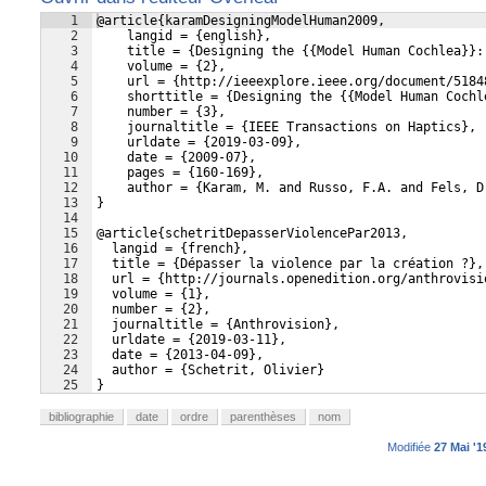
1
@article{karamDesigningModelHuman2009,
2
    langid = {english},
3
    title = {Designing the {{Model Human Cochlea}}:
4
    volume = {2},
5
    url = {http://ieeexplore.ieee.org/document/5184
6
    shorttitle = {Designing the {{Model Human Cochl
7
    number = {3},
8
    journaltitle = {IEEE Transactions on Haptics},
9
    urldate = {2019-03-09},
10
    date = {2009-07},
11
    pages = {160-169},
12
    author = {Karam, M. and Russo, F.A. and Fels, D
13
}
14
15
@article{schetritDepasserViolencePar2013,
16
  langid = {french},
17
  title = {Dépasser la violence par la création ?},
18
  url = {http://journals.openedition.org/anthrovisi
19
  volume = {1},
20
  number = {2},
21
  journaltitle = {Anthrovision},
22
  urldate = {2019-03-11},
23
  date = {2013-04-09},
24
  author = {Schetrit, Olivier}
25
}
bibliographie
date
ordre
parenthèses
nom
Modifiée
27 Mai '1