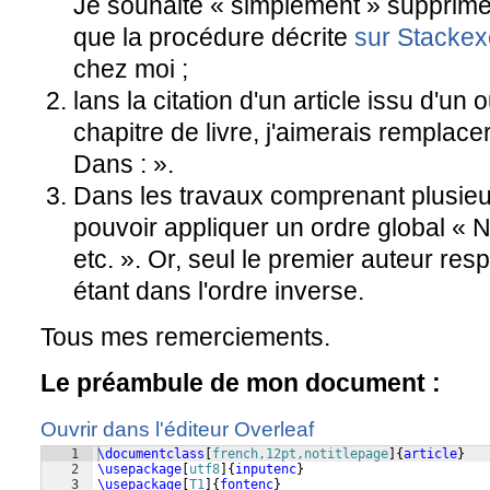
Je souhaite « simplement » supprime
que la procédure décrite
sur Stacke
chez moi ;
lans la citation d'un article issu d'un 
chapitre de livre, j'aimerais remplacer
Dans : ».
Dans les travaux comprenant plusieur
pouvoir appliquer un ordre global 
etc. ». Or, seul le premier auteur res
étant dans l'ordre inverse.
Tous mes remerciements.
Le préambule de mon document :
Ouvrir dans l'éditeur Overleaf
1
\documentclass
[
french,12pt,notitlepage
]
{
article
}
2
\usepackage
[
utf8
]
{
inputenc
}
3
\usepackage
[
T1
]
{
fontenc
}