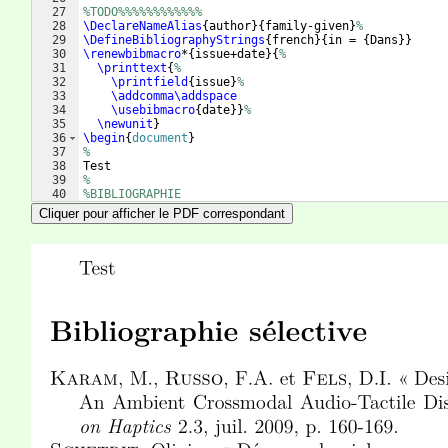
27
%TODO%%%%%%%%%%%%
28
\DeclareNameAlias
{
author
}
{
family-given
}
%
29
\DefineBibliographyStrings
{
french
}
{
in = 
{
Dans
}}
30
\renewbibmacro
*
{
issue+date
}
{
%
31
\printtext
{
%
32
\printfield
{
issue
}
%
33
\addcomma\addspace
34
\usebibmacro
{
date
}}
%
35
\newunit
}
36
\begin
{
document
}
37
%
38
Test
39
%
40
%BIBLIOGRAPHIE
41
%
Cliquer pour afficher le PDF correspondant