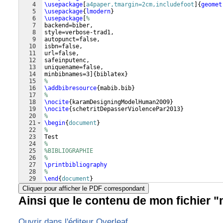
4
\usepackage
[
a4paper,tmargin=2cm,includefoot
]
{
geomet
5
\usepackage
{
lmodern
}
6
\usepackage
[
%
7
backend=biber,
8
style=verbose-trad1,
9
autopunct=false,
10
isbn=false,
11
url=false,
12
safeinputenc,
13
uniquename=false,
14
minbibnames=3
]
{
biblatex
}
15
%
16
\addbibresource
{
mabib.bib
}
17
%
18
\nocite
{
karamDesigningModelHuman2009
}
19
\nocite
{
schetritDepasserViolencePar2013
}
20
%
21
\begin
{
document
}
22
%
23
Test
24
%
25
%BIBLIOGRAPHIE
26
%
27
\printbibliography
28
%
29
\end
{
document
}
Cliquer pour afficher le PDF correspondant
Ainsi que le contenu de mon fichier "
Ouvrir dans l'éditeur Overleaf