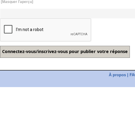
[Masquer l'aperçu]
À propos
|
FA