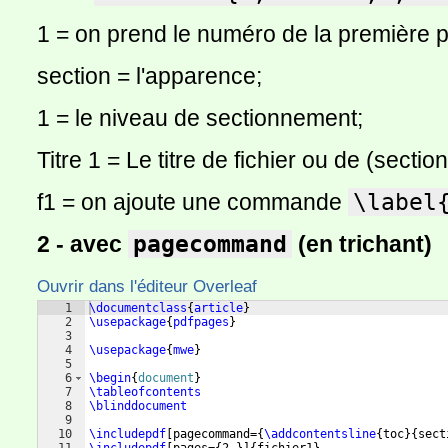
1 = on prend le numéro de la première 
section = l'apparence;
1 = le niveau de sectionnement;
Titre 1 = Le titre de fichier ou de (section
f1 = on ajoute une commande
\label
2 - avec
pagecommand
(en trichant)
Ouvrir dans l'éditeur Overleaf
1
\documentclass
{
article
}
2
\usepackage
{
pdfpages
}
3
4
\usepackage
{
mwe
}
5
6
\begin
{
document
}
7
\tableofcontents
8
\blinddocument
9
10
\includepdf
[
pagecommand=
{
\addcontentsline
{
toc
}
{
sect