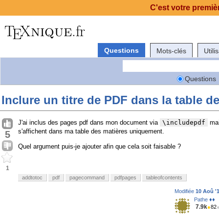
C'est votre premièr
Questions
Mots-clés
Utili
Questions
Inclure un titre de PDF dans la table d
J'ai inclus des pages pdf dans mon document via
\includepdf
mai
s'affichent dans ma table des matières uniquement.
5
Quel argument puis-je ajouter afin que cela soit faisable ?
1
addtotoc
pdf
pagecommand
pdfpages
tableofcontents
Modifiée
10 Aoû '1
Pathe ♦♦
7.9k
●
82