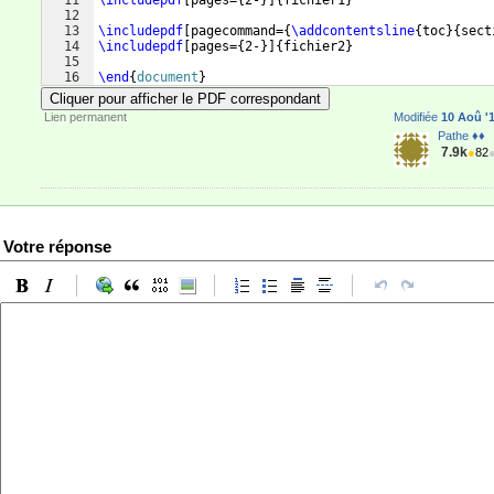
11
\includepdf
[
pages=
{
2-
}]
{
fichier1
}
12
13
\includepdf
[
pagecommand=
{
\addcontentsline
{
toc
}
{
sect
14
\includepdf
[
pages=
{
2-
}]
{
fichier2
}
15
16
\end
{
document
}
Cliquer pour afficher le PDF correspondant
Lien permanent
Modifiée
10 Aoû '1
Pathe ♦♦
7.9k
●
82
Votre réponse