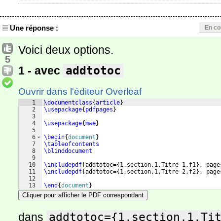
Une réponse :
En co
Voici deux options.
5
1 - avec
addtotoc
Ouvrir dans l'éditeur Overleaf
1
\documentclass
{
article
}
2
\usepackage
{
pdfpages
}
3
4
\usepackage
{
mwe
}
5
6
\begin
{
document
}
7
\tableofcontents
8
\blinddocument
9
10
\includepdf
[
addtotoc=
{
1,section,1,Titre 1,f1
}
, page
11
\includepdf
[
addtotoc=
{
1,section,1,Titre 2,f2
}
, page
12
13
\end
{
document
}
Cliquer pour afficher le PDF correspondant
dans
addtotoc={1,section,1,Ti